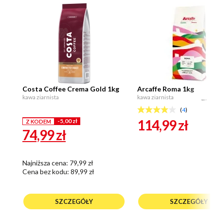
Costa Coffee Crema Gold 1kg
Arcaffe Roma 1kg
kawa ziarnista
kawa ziarnista
NEXT
(
4
)
114,99
zł
-5,00 zł
Z KODEM
74,99
zł
Najniższa cena: 79,99 zł
Cena bez kodu:
89,99 zł
SZCZEGÓŁY
SZCZEGÓŁY