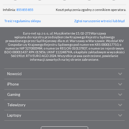
Infolinia:
855 855 855
Koszt połączenia zgodny z cennikiem operatora.
Treść regulaminu sklepu
Zgłoś naruszenie w treści lub błąd
Euro-net sp. z o. o., ul. Muszkieterów 15, 02-273 Warszawa
wpisana do rejestru przedsiębiorców Krajowego Rejestru Sądowego
prowadzonego przez Sąd Rejonowy dla m.st. Warszawy w Warszawie, Wydział XIV
Gospodarczy Krajowego Rejestru Sądowego pod numerem KRS 0000117710, o
numerze NIP 5270005984, o numerze REGON 010137837, o numerze rejestrowym
BDO 000011437, RPK 015856, UKNF 11224879/A, o kapitale zakładowym w wysokości
560 190 zł. RTV EURO AGD 2024. Wszystkie prawa zastrzeżone, powielanie
informacji zawartych na tej stronie zabronione.
Nowości
iPhone
Gaming
Telewizory
Laptopy