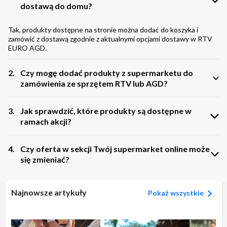
dostawą do domu?
Tak, produkty dostępne na stronie można dodać do koszyka i
zamówić z dostawą zgodnie z aktualnymi opcjami dostawy w RTV
EURO AGD.
2.
Czy mogę dodać produkty z supermarketu do
zamówienia ze sprzętem RTV lub AGD?
Tak, produkty codziennego użytku można dodać do koszyka razem
3.
Jak sprawdzić, które produkty są dostępne w
z innymi zakupami, np. sprzętem AGD, elektroniką lub akcesoriami.
ramach akcji?
Aktualnie dostępne produkty znajdziesz bezpośrednio na stronie
4.
Czy oferta w sekcji Twój supermarket online może
akcji. Oferta może się zmieniać, dlatego warto sprawdzać
się zmieniać?
dostępność produktów na bieżąco.
Tak, dostępność produktów i aktualne ceny mogą się zmieniać.
Najnowsze artykuły
Najbardziej aktualne informacje znajdują się zawsze na stronie
Pokaż wszystkie
produktu oraz w koszyku.