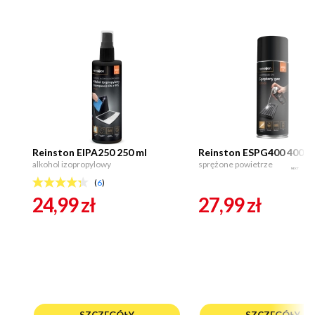
Reinston EIPA250 250 ml
Reinston ESPG400 400ml
alkohol izopropylowy
sprężone powietrze
NEXT
(
6
)
24,99
zł
27,99
zł