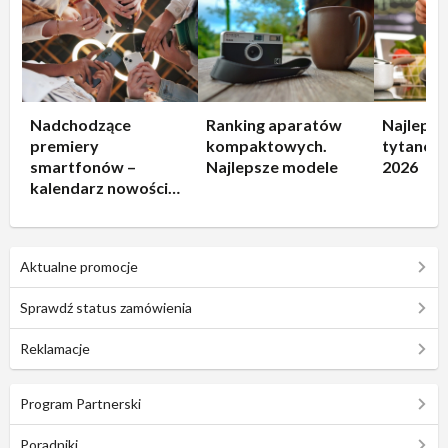
Nadchodzące
Ranking aparatów
Najlepsz
premiery
kompaktowych.
tytanowe
smartfonów –
Najlepsze modele
2026
kalendarz nowości
2026
Aktualne promocje
Sprawdź status zamówienia
Reklamacje
Program Partnerski
Poradniki