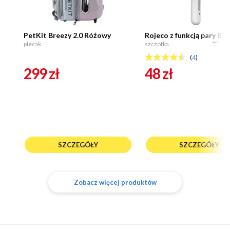
PetKit Breezy 2.0 Różowy
Rojeco z funkcją pary Bia
plecak
szczotka
NEXT
(
4
)
299
zł
48
zł
SZCZEGÓŁY
SZCZEGÓŁY
Zobacz więcej produktów