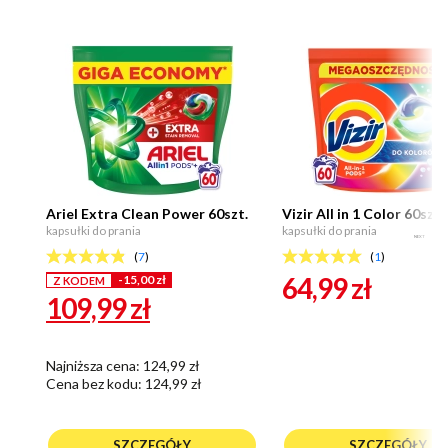
Ariel Extra Clean Power 60szt.
Vizir All in 1 Color 60szt.
kapsułki do prania
kapsułki do prania
NEXT
(
7
)
(
1
)
64,99
zł
-15,00 zł
Z KODEM
109,99
zł
Najniższa cena: 124,99 zł
Cena bez kodu:
124,99 zł
SZCZEGÓŁY
SZCZEGÓŁY