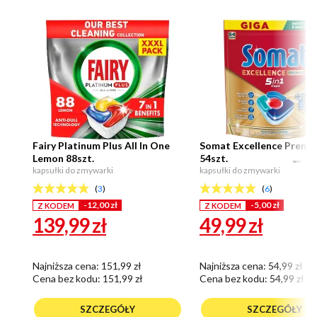
Fairy Platinum Plus All In One
Somat Excellence Premi
Lemon 88szt.
54szt.
NEXT
kapsułki do zmywarki
kapsułki do zmywarki
(
3
)
(
6
)
-12,00 zł
-5,00 zł
Z KODEM
Z KODEM
139,99
zł
49,99
zł
Najniższa cena: 151,99 zł
Najniższa cena: 54,99 zł
Cena bez kodu:
151,99 zł
Cena bez kodu:
54,99 zł
SZCZEGÓŁY
SZCZEGÓŁY