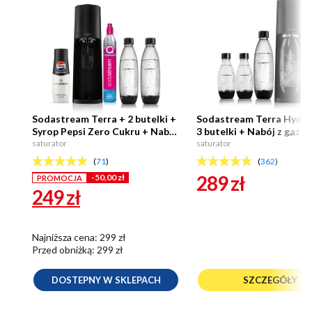
Sodastream Terra + 2 butelki +
Sodastream Terra Hydra
Syrop Pepsi Zero Cukru + Nabój
3 butelki + Nabój z gaz
NEXT
z gazem CO2
saturator
saturator
(
71
)
(
362
)
289
zł
-50,00 zł
PROMOCJA
249
zł
Najniższa cena: 299 zł
Przed obniżką:
299 zł
DOSTEPNY W SKLEPACH
SZCZEGÓŁY