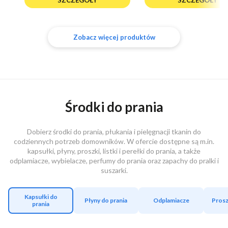
SZCZEGÓŁY
SZCZEGÓŁY
Zobacz więcej produktów
Środki do prania
Dobierz środki do prania, płukania i pielęgnacji tkanin do
codziennych potrzeb domowników. W ofercie dostępne są m.in.
kapsułki, płyny, proszki, listki i perełki do prania, a także
odplamiacze, wybielacze, perfumy do prania oraz zapachy do pralki i
suszarki.
Kapsułki do
Płyny do prania
Odplamiacze
Prosz
prania