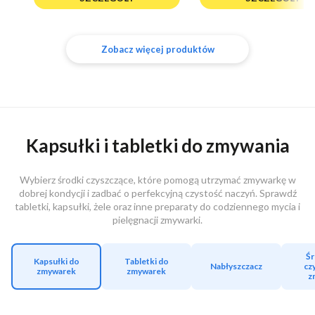
Zobacz więcej produktów
Kapsułki i tabletki do zmywania
Wybierz środki czyszczące, które pomogą utrzymać zmywarkę w
dobrej kondycji i zadbać o perfekcyjną czystość naczyń. Sprawdź
tabletki, kapsułki, żele oraz inne preparaty do codziennego mycia i
pielęgnacji zmywarki.
Śr
Kapsułki do
Tabletki do
Nabłyszczacz
cz
zmywarek
zmywarek
z