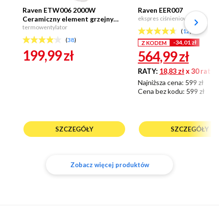
Raven ETW006 2000W
Raven EER007
Ceramiczny element grzejny
ekspres ciśnieniowy
Funkcja grzania i chłodzenia
termowentylator
(
12
)
(
38
)
-34,01 zł
Z KODEM
199,99
zł
564,99
zł
RATY:
18,83 zł
x 30 rat 0
Najniższa cena: 599 zł
Cena bez kodu:
599 zł
SZCZEGÓŁY
SZCZEGÓŁY
Zobacz więcej produktów