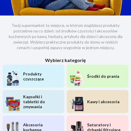
Twój supermarket to miejsce, w którym znajdziesz produkty
potrzebne na co dzień: od środków czystości i akcesoriów
kuchennych po kawy, herbaty, artykuły dla dzieci i akcesoria dla
zwierząt. Wybierz praktyczne produkty do domu w niskich
cenach i uzupełnij zapasy wygodnie w jednym miejscu.
Wybierz kategorię
Produkty
Środki do prania
czyszczące
Kapsułki i
tabletki do
Kawy i akcesoria
zmywania
Akcesoria
Saturatory i
kuchenne
dzbanki filtrujące