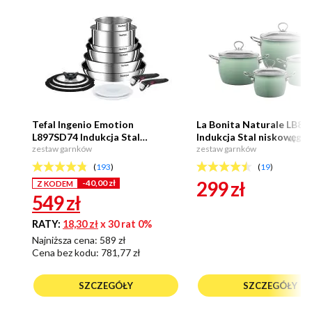
Tefal Ingenio Emotion
La Bonita Naturale LB8
L897SD74 Indukcja Stal
Indukcja Stal niskowęgl
NEXT
nierdzewna 13 elementów
zestaw garnków
elementów
zestaw garnków
(
193
)
(
19
)
299
zł
-40,00 zł
Z KODEM
549
zł
RATY:
18,30 zł
x 30 rat 0%
Najniższa cena: 589 zł
Cena bez kodu:
781,77 zł
SZCZEGÓŁY
SZCZEGÓŁY