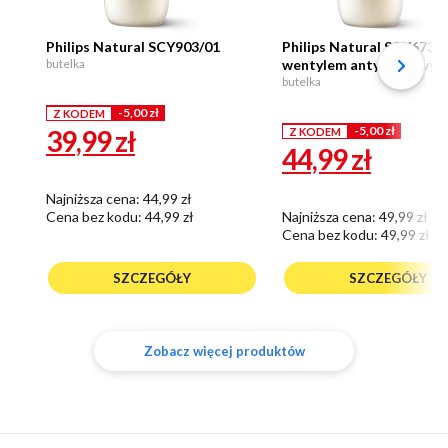
Philips Natural SCY903/01
Philips Natural SCY673/0
butelka
wentylem antykolkowym
butelka
-5,00 zł
Z KODEM
-5,00 zł
39,99
zł
Z KODEM
44,99
zł
Najniższa cena: 44,99 zł
Cena bez kodu:
44,99 zł
Najniższa cena: 49,99 zł
Cena bez kodu:
49,99 zł
SZCZEGÓŁY
SZCZEGÓŁY
Zobacz więcej produktów