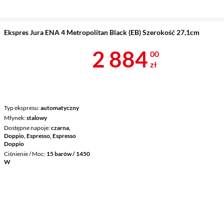
Ekspres Jura ENA 4 Metropolitan Black (EB) Szerokość 27,1cm
Cena 2 884 z
2 884
00
zł
Typ ekspresu
automatyczny
Młynek
stalowy
Dostępne napoje
czarna,
Doppio, Espresso, Espresso
Doppio
Ciśnienie / Moc
15 barów / 1450
W