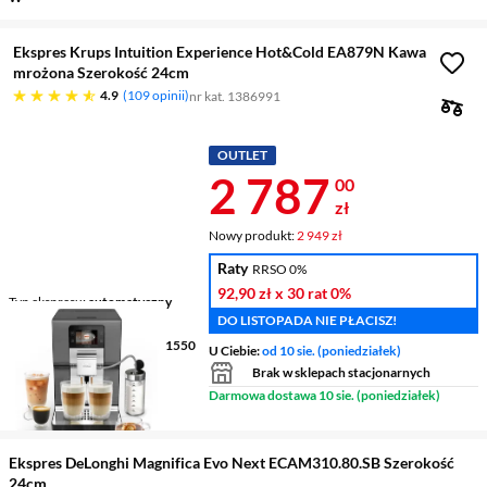
Ekspres Krups Intuition Experience Hot&Cold EA879N Kawa
mrożona Szerokość 24cm
4.9 gwiazdek
4.9
109 opinii
nr kat. 1386991
OUTLET
Cena 2 787 z
2 787
00
zł
Nowy produkt:
2 949 zł
Raty
RRSO 0%
92,90 zł
x 30 rat
0%
Typ ekspresu
automatyczny
DO LISTOPADA NIE PŁACISZ!
Młynek
stalowy stożkowy
Ciśnienie / Moc
15 barów / 1550
U Ciebie:
od 10 sie. (poniedziałek)
W
Brak w sklepach stacjonarnych
Darmowa dostawa 10 sie. (poniedziałek)
Ekspres DeLonghi Magnifica Evo Next ECAM310.80.SB Szerokość
24cm