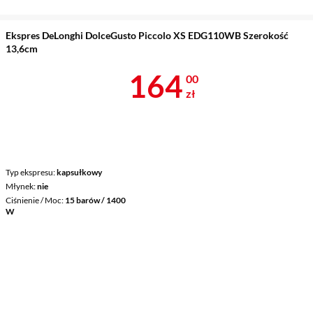
Ekspres DeLonghi DolceGusto Piccolo XS EDG110WB Szerokość
13,6cm
Cena 164 zł
164
00
zł
Typ ekspresu
kapsułkowy
Młynek
nie
Ciśnienie / Moc
15 barów / 1400
W