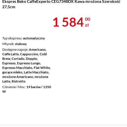
Ekspres Beko CaffeExperto CEG7348DX Kawa mrożona Szerokość
27,5cm
Cena 1 584 z
1 584
00
zł
Typ ekspresu
automatyczny
Młynek
stalowy
Dostępne napoje
Americano,
Caffe Latte, Cappuccino, Cold
Brew, Cortado, Doppio,
Espresso, Espresso Lungo,
Espresso Macchiato, Flat White,
gorące mleko, Latte Macchiato,
mrożone Americano, mrożone
Latte, Ristretto
Ciśnienie / Moc
19 barów / 1350
W