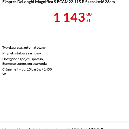
Ekspres DeLonghi Magnifica S ECAM22.115.B Szerokość 23cm
Cena 1 143 z
1 143
00
zł
Typ ekspresu
automatyczny
Młynek
stalowy żarnowy
Dostępne napoje
Espresso,
Espresso Lungo, gorąca woda
Ciśnienie / Moc
15 barów / 1450
W