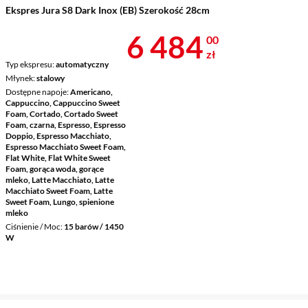
Ekspres Jura S8 Dark Inox (EB) Szerokość 28cm
Cena 6 484 z
6 484
00
zł
Typ ekspresu
automatyczny
Młynek
stalowy
Dostępne napoje
Americano,
Cappuccino, Cappuccino Sweet
Foam, Cortado, Cortado Sweet
Foam, czarna, Espresso, Espresso
Doppio, Espresso Macchiato,
Espresso Macchiato Sweet Foam,
Flat White, Flat White Sweet
Foam, gorąca woda, gorące
mleko, Latte Macchiato, Latte
Macchiato Sweet Foam, Latte
Sweet Foam, Lungo, spienione
mleko
Ciśnienie / Moc
15 barów / 1450
W