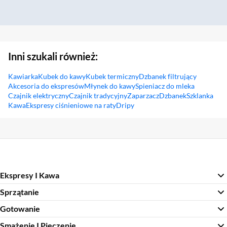
Inni szukali również:
Kawiarka
Kubek do kawy
Kubek termiczny
Dzbanek filtrujący
Akcesoria do ekspresów
Młynek do kawy
Spieniacz do mleka
Czajnik elektryczny
Czajnik tradycyjny
Zaparzacz
Dzbanek
Szklanka
Kawa
Ekspresy ciśnieniowe na raty
Dripy
Sekcja pominięta
Ekspresy I Kawa
Sprzątanie
Gotowanie
Smażenie I Pieczenie