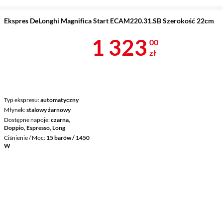
Ekspres DeLonghi Magnifica Start ECAM220.31.SB Szerokość 22cm
Cena 1 323 z
1 323
00
zł
Typ ekspresu
automatyczny
Młynek
stalowy żarnowy
Dostępne napoje
czarna,
Doppio, Espresso, Long
Ciśnienie / Moc
15 barów / 1450
W