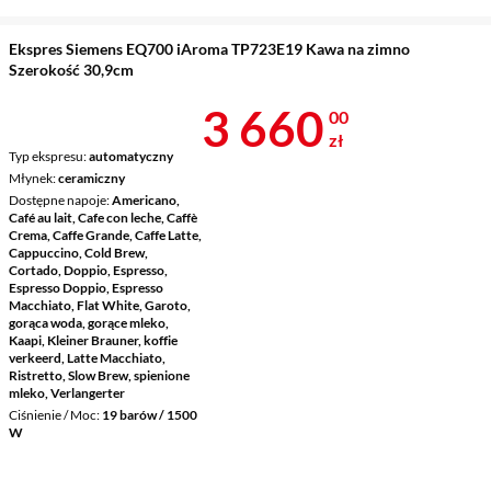
Ekspres Siemens EQ700 iAroma TP723E19 Kawa na zimno
Szerokość 30,9cm
Cena 3 660 z
3 660
00
zł
Typ ekspresu
automatyczny
Młynek
ceramiczny
Dostępne napoje
Americano,
Café au lait, Cafe con leche, Caffè
Crema, Caffe Grande, Caffe Latte,
Cappuccino, Cold Brew,
Cortado, Doppio, Espresso,
Espresso Doppio, Espresso
Macchiato, Flat White, Garoto,
gorąca woda, gorące mleko,
Kaapi, Kleiner Brauner, koffie
verkeerd, Latte Macchiato,
Ristretto, Slow Brew, spienione
mleko, Verlangerter
Ciśnienie / Moc
19 barów / 1500
W