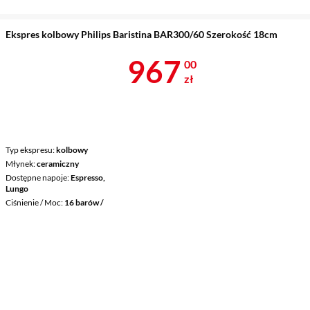
Ekspres kolbowy Philips Baristina BAR300/60 Szerokość 18cm
Cena 967 zł
967
00
zł
Typ ekspresu
kolbowy
Młynek
ceramiczny
Dostępne napoje
Espresso,
Lungo
Ciśnienie / Moc
16 barów /