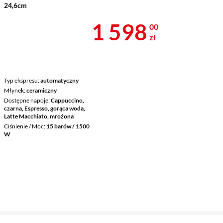
24,6cm
Cena 1 598 z
1 598
00
zł
Typ ekspresu
automatyczny
Młynek
ceramiczny
Dostępne napoje
Cappuccino,
czarna, Espresso, gorąca woda,
Latte Macchiato, mrożona
Ciśnienie / Moc
15 barów / 1500
W