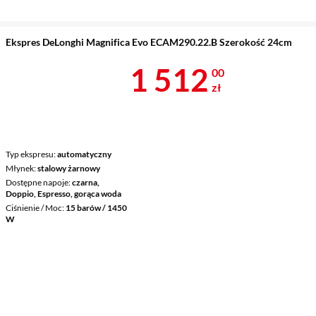
Ekspres DeLonghi Magnifica Evo ECAM290.22.B Szerokość 24cm
Cena 1 512 z
1 512
00
zł
Typ ekspresu
automatyczny
Młynek
stalowy żarnowy
Dostępne napoje
czarna,
Doppio, Espresso, gorąca woda
Ciśnienie / Moc
15 barów / 1450
W