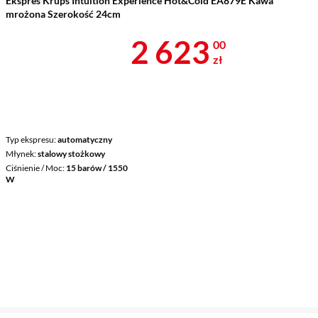
Ekspres Krups Intuition Experience Hot&Cold EA879E Kawa
mrożona Szerokość 24cm
Cena 2 623 z
2 623
00
zł
Typ ekspresu
automatyczny
Młynek
stalowy stożkowy
Ciśnienie / Moc
15 barów / 1550
W