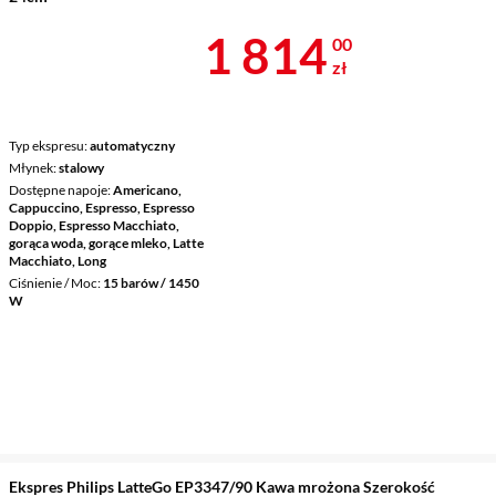
Cena 1 814 z
1 814
00
zł
Typ ekspresu
automatyczny
Młynek
stalowy
Dostępne napoje
Americano,
Cappuccino, Espresso, Espresso
Doppio, Espresso Macchiato,
gorąca woda, gorące mleko, Latte
Macchiato, Long
Ciśnienie / Moc
15 barów / 1450
W
Ekspres Philips LatteGo EP3347/90 Kawa mrożona Szerokość