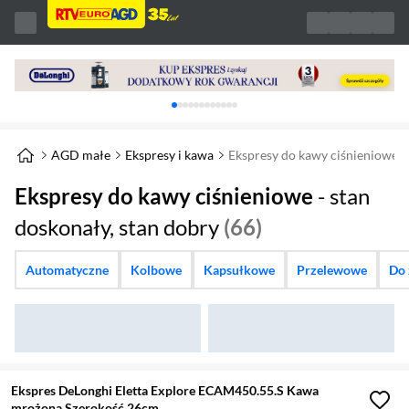
Karuzela z banerami, aktualny element 1 z 
AGD małe
Ekspresy i kawa
Ekspresy do kawy ciśnieniowe
Ekspresy do kawy ciśnieniowe
- stan
doskonały, stan dobry
(66)
Automatyczne
Kolbowe
Kapsułkowe
Przelewowe
Do
Ekspres DeLonghi Eletta Explore ECAM450.55.S Kawa
mrożona Szerokość 26cm