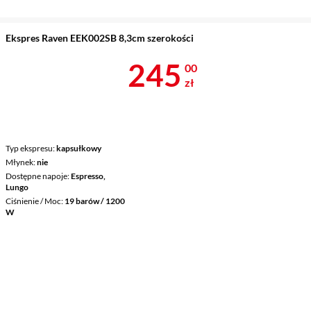
Ekspres Raven EEK002SB 8,3cm szerokości
Cena 245 zł
245
00
zł
Typ ekspresu
kapsułkowy
Młynek
nie
Dostępne napoje
Espresso,
Lungo
Ciśnienie / Moc
19 barów / 1200
W