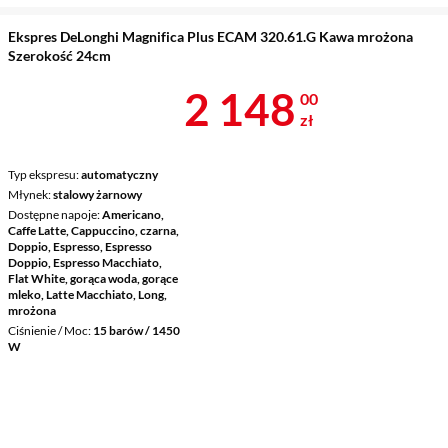
Ekspres DeLonghi Magnifica Plus ECAM 320.61.G Kawa mrożona
Szerokość 24cm
Cena 2 148 z
2 148
00
zł
Typ ekspresu
automatyczny
Młynek
stalowy żarnowy
Dostępne napoje
Americano,
Caffe Latte, Cappuccino, czarna,
Doppio, Espresso, Espresso
Doppio, Espresso Macchiato,
Flat White, gorąca woda, gorące
mleko, Latte Macchiato, Long,
mrożona
Ciśnienie / Moc
15 barów / 1450
W