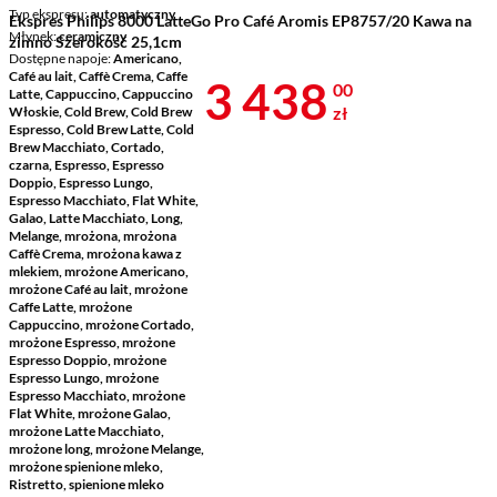
Typ ekspresu
automatyczny
Ekspres Philips 8000 LatteGo Pro Café Aromis EP8757/20 Kawa na
Młynek
ceramiczny
zimno Szerokość 25,1cm
Dostępne napoje
Americano,
Café au lait, Caffè Crema, Caffe
Cena 3 438 z
3 438
00
Latte, Cappuccino, Cappuccino
zł
Włoskie, Cold Brew, Cold Brew
Espresso, Cold Brew Latte, Cold
Brew Macchiato, Cortado,
czarna, Espresso, Espresso
Doppio, Espresso Lungo,
Espresso Macchiato, Flat White,
Galao, Latte Macchiato, Long,
Melange, mrożona, mrożona
Caffè Crema, mrożona kawa z
mlekiem, mrożone Americano,
mrożone Café au lait, mrożone
Caffe Latte, mrożone
Cappuccino, mrożone Cortado,
mrożone Espresso, mrożone
Espresso Doppio, mrożone
Espresso Lungo, mrożone
Espresso Macchiato, mrożone
Flat White, mrożone Galao,
mrożone Latte Macchiato,
mrożone long, mrożone Melange,
mrożone spienione mleko,
Ristretto, spienione mleko