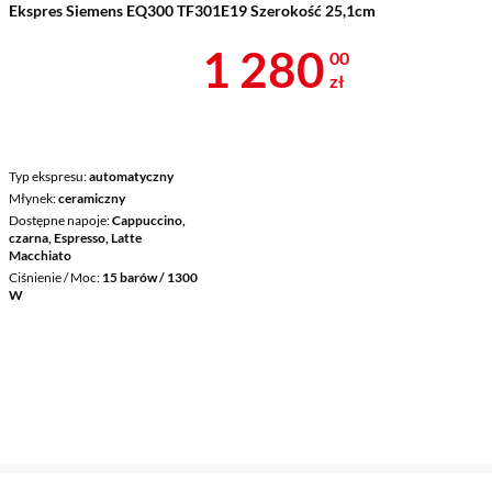
Ekspres Siemens EQ300 TF301E19 Szerokość 25,1cm
Cena 1 280 z
1 280
00
zł
Typ ekspresu
automatyczny
Młynek
ceramiczny
Dostępne napoje
Cappuccino,
czarna, Espresso, Latte
Macchiato
Ciśnienie / Moc
15 barów / 1300
W