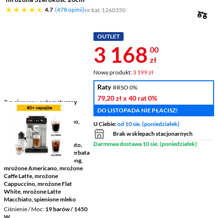
4.7 gwiazdek
4.7
478 opinii
nr kat. 1260350
OUTLET
Cena 3 168 z
3 168
00
zł
Nowy produkt:
3 199 zł
Raty
RRSO 0%
79,20 zł
x 40 rat
0%
Typ ekspresu
automatyczny
DO LISTOPADA NIE PŁACISZ!
Młynek
stalowy
Dostępne napoje
Americano,
U Ciebie:
od 10 sie. (poniedziałek)
Caffe Latte, Cappuccino,
Brak w sklepach stacjonarnych
Cortado, czarna, Doppio,
Darmowa dostawa 10 sie. (poniedziałek)
Espresso, Espresso Macchiato,
Flat White, gorąca woda, herbata
czarna, Latte Macchiato, Long,
mrożone Americano, mrożone
Caffe Latte, mrożone
Cappuccino, mrożone Flat
White, mrożone Latte
Macchiato, spienione mleko
Ciśnienie / Moc
19 barów / 1450
W