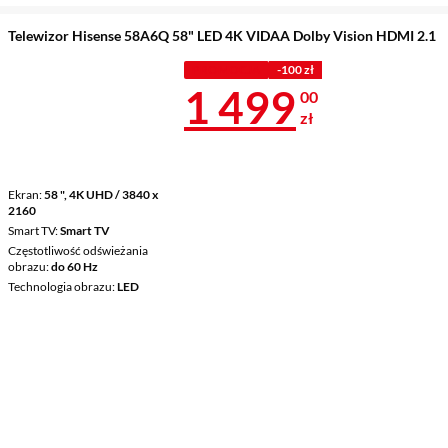
Telewizor Hisense 58A6Q 58" LED 4K VIDAA Dolby Vision HDMI 2.1
PROMOCJA
-100 zł
Cena 1 499 z
1 499
00
zł
Ekran
58 ", 4K UHD / 3840 x
2160
Smart TV
Smart TV
Częstotliwość odświeżania
obrazu
do 60 Hz
Technologia obrazu
LED