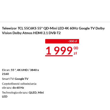
Telewizor TCL 55C6KS 55" QD-Mini LED 4K 60Hz Google TV Dolby
Vision Dolby Atmos HDMI 2.1 DVB-T2
PROMOCJA
-300 zł
Cena 1 999 z
1 999
00
zł
Ekran
55 ", 4K UHD / 3840 x
2160
Smart TV
Google TV
Częstotliwość odświeżania
obrazu
do 60 Hz
Technologia obrazu
QLED, Mini
LED