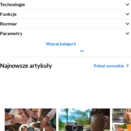
Technologie
Funkcje
Rozmiar
Parametry
Więcej kategorii
Sekcja pominięta
Najnowsze artykuły
Pokaż wszystkie
Nadchodzące
Ranking aparatów
Najleps
premiery smartfonów
kompaktowych.
tytanow
– kalendarz nowości
Najlepsze modele
2026
2026