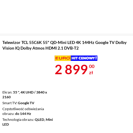
Telewizor TCL 55C6K 55" QD-Mini LED 4K 144Hz Google TV Dolby
Vision IQ Dolby Atmos HDMI 2.1 DVB-T2
Cena 2 899 z
2 899
00
zł
Ekran
55 ", 4K UHD / 3840 x
2160
Smart TV
Google TV
Częstotliwość odświeżania
obrazu
do 144 Hz
Technologia obrazu
QLED, Mini
LED