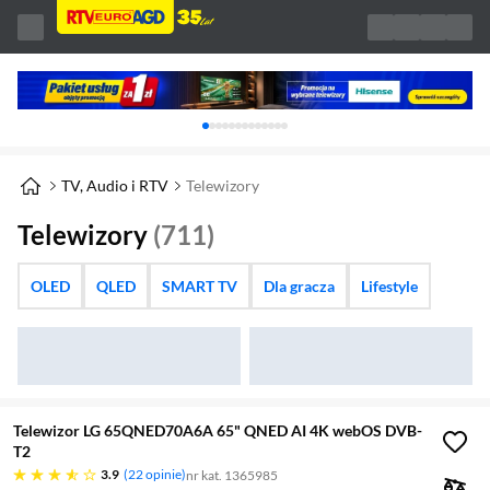
Karuzela z banerami, aktualny element 1 z 
TV, Audio i RTV
Telewizory
Telewizory
(711)
OLED
QLED
SMART TV
Dla gracza
Lifestyle
Telewizor LG 65QNED70A6A 65" QNED AI 4K webOS DVB-
T2
3.9 gwiazdek
3.9
22 opinie
nr kat. 1365985