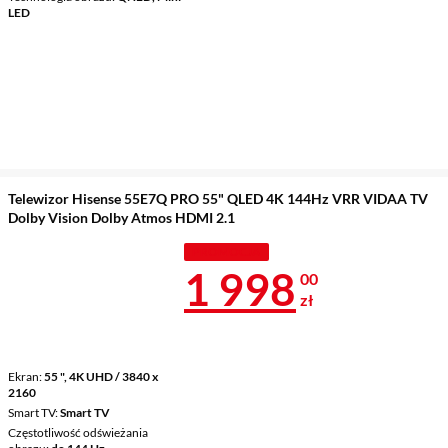
LED
Telewizor Hisense 55E7Q PRO 55" QLED 4K 144Hz VRR VIDAA TV
Dolby Vision Dolby Atmos HDMI 2.1
PROMOCJA
Cena 1 998 z
1 998
00
zł
Ekran
55 ", 4K UHD / 3840 x
2160
Smart TV
Smart TV
Częstotliwość odświeżania