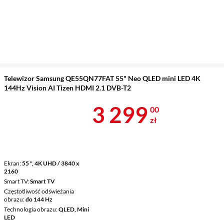
Telewizor Samsung QE55QN77FAT 55" Neo QLED mini LED 4K
144Hz Vision AI Tizen HDMI 2.1 DVB-T2
Cena 3 299 z
3 299
00
zł
Ekran
55 ", 4K UHD / 3840 x
2160
Smart TV
Smart TV
Częstotliwość odświeżania
obrazu
do 144 Hz
Technologia obrazu
QLED, Mini
LED