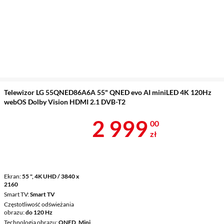
Telewizor LG 55QNED86A6A 55" QNED evo AI miniLED 4K 120Hz
webOS Dolby Vision HDMI 2.1 DVB-T2
Cena 2 999 z
2 999
00
zł
Ekran
55 ", 4K UHD / 3840 x
2160
Smart TV
Smart TV
Częstotliwość odświeżania
obrazu
do 120 Hz
Technologia obrazu
QNED, Mini