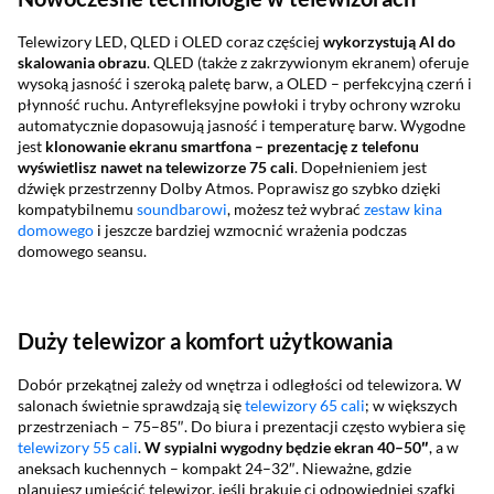
Telewizory LED, QLED i OLED coraz częściej
wykorzystują AI do
skalowania obrazu
. QLED (także z zakrzywionym ekranem) oferuje
wysoką jasność i szeroką paletę barw, a OLED – perfekcyjną czerń i
płynność ruchu. Antyrefleksyjne powłoki i tryby ochrony wzroku
automatycznie dopasowują jasność i temperaturę barw. Wygodne
jest
klonowanie ekranu smartfona – prezentację z telefonu
wyświetlisz nawet na telewizorze 75 cali
. Dopełnieniem jest
dźwięk przestrzenny Dolby Atmos. Poprawisz go szybko dzięki
kompatybilnemu
soundbarowi
, możesz też wybrać
zestaw kina
domowego
i jeszcze bardziej wzmocnić wrażenia podczas
domowego seansu.
Duży telewizor a komfort użytkowania
Dobór przekątnej zależy od wnętrza i odległości od telewizora. W
salonach świetnie sprawdzają się
telewizory 65 cali
; w większych
przestrzeniach – 75–85″. Do biura i prezentacji często wybiera się
telewizory 55 cali
.
W sypialni wygodny będzie ekran 40–50″
, a w
aneksach kuchennych – kompakt 24–32″. Nieważne, gdzie
planujesz umieścić telewizor, jeśli brakuje ci odpowiedniej szafki