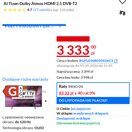
AI Tizen Dolby Atmos HDMI 2.1 DVB-T2
4.7 gwiazdek
4.7
27 opinii
nr kat. 1351084
PIĄTY PRODUKT ZA 1
ZŁ!
TANIEJ Z KODEM
Cena 3 333 z
3 333
00
zł
Cena z kodem
RGFL0508050926C3
obowiązuje do 05.09.2026 do 21:45
Najniższa cena: 3 399 zł
Najniższa cena:
3 399 zł
Cena bez kodu: 3 998 zł
Cena bez kodu:
3 998 zł
Dostępne różne warianty
Raty
Karta
RRSO 0%
informacyjna
83,32 zł
x 40 rat
0%
Plik w formacie pdf
(otworzy się w nowym oknie)
produktu
DO LISTOPADA NIE PŁACISZ!
Ekran
55 ", 4K UHD / 3840 x
2160
U Ciebie:
już pojutrze!
Smart TV
Smart TV
W sklepie:
w wybranych sklepach
Częstotliwość odświeżania
Dostępność w sklepie
obrazu
do 120 Hz
Darmowa dostawa pojutrze
Technologia obrazu
OLED