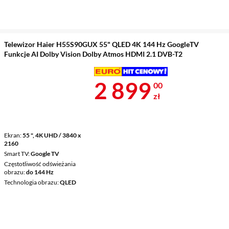
Telewizor Haier H55S90GUX 55" QLED 4K 144 Hz GoogleTV
Funkcje AI Dolby Vision Dolby Atmos HDMI 2.1 DVB-T2
Cena 2 899 z
2 899
00
zł
Ekran
55 ", 4K UHD / 3840 x
2160
Smart TV
Google TV
Częstotliwość odświeżania
obrazu
do 144 Hz
Technologia obrazu
QLED