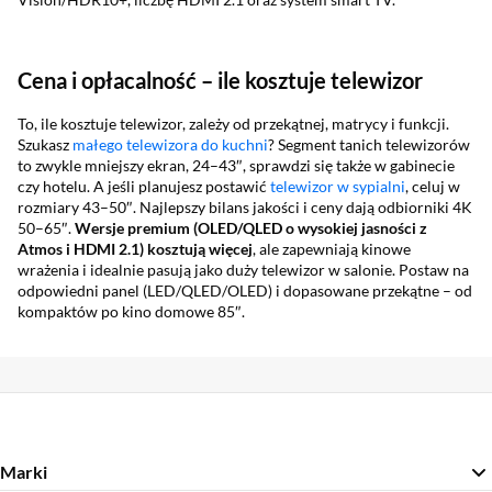
Cena i opłacalność – ile kosztuje telewizor
To, ile kosztuje telewizor, zależy od przekątnej, matrycy i funkcji.
Szukasz
małego telewizora do kuchni
? Segment tanich telewizorów
to zwykle mniejszy ekran, 24–43″, sprawdzi się także w gabinecie
czy hotelu. A jeśli planujesz postawić
telewizor w sypialni
, celuj w
rozmiary 43–50″. Najlepszy bilans jakości i ceny dają odbiorniki 4K
50–65″.
Wersje premium (OLED/QLED o wysokiej jasności z
Atmos i HDMI 2.1) kosztują więcej
, ale zapewniają kinowe
wrażenia i idealnie pasują jako duży telewizor w salonie. Postaw na
odpowiedni panel (LED/QLED/OLED) i dopasowane przekątne – od
kompaktów po kino domowe 85″.
Marki