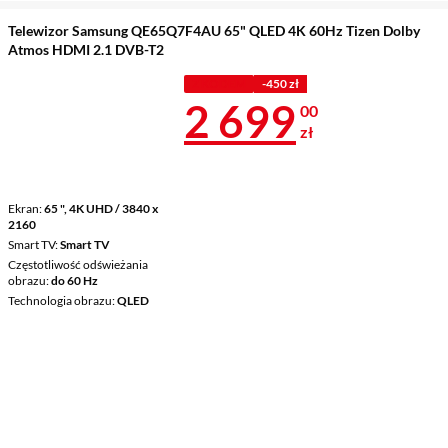
Telewizor Samsung QE65Q7F4AU 65" QLED 4K 60Hz Tizen Dolby
Atmos HDMI 2.1 DVB-T2
Z KODEM
-450 zł
Cena 2 699 z
2 699
00
zł
Ekran
65 ", 4K UHD / 3840 x
2160
Smart TV
Smart TV
Częstotliwość odświeżania
obrazu
do 60 Hz
Technologia obrazu
QLED