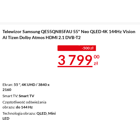
Telewizor Samsung QE55QN85FAU 55" Neo QLED 4K 144Hz Vision
AI Tizen Dolby Atmos HDMI 2.1 DVB-T2
Z KODEM
-500 zł
Cena 3 799 z
3 799
00
zł
Ekran
55 ", 4K UHD / 3840 x
2160
Smart TV
Smart TV
Częstotliwość odświeżania
obrazu
do 144 Hz
Technologia obrazu
QLED, Mini
LED