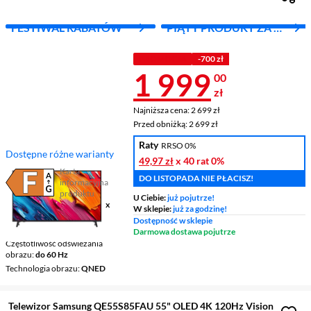
FESTIWAL RABATÓW
PIĄTY PRODUKT ZA 1
ZŁ!
PROMOCJA
-700 zł
Cena 1 999 z
1 999
00
zł
Najniższa cena: 2 699 zł
Najniższa cena:
2 699 zł
Przed obniżką: 2 699 zł
Przed obniżką:
2 699 zł
Raty
RRSO 0%
Dostępne różne warianty
49,97 zł
x 40 rat
0%
Karta
DO LISTOPADA NIE PŁACISZ!
informacyjna
Plik w formacie pdf
(otworzy się w nowym oknie)
produktu
U Ciebie:
już pojutrze!
Ekran
65 ", 4K UHD / 3840 x
W sklepie:
już za godzinę!
2160
Dostępność w sklepie
Smart TV
Smart TV
Darmowa dostawa pojutrze
Częstotliwość odświeżania
obrazu
do 60 Hz
Technologia obrazu
QNED
Telewizor Samsung QE55S85FAU 55" OLED 4K 120Hz Vision