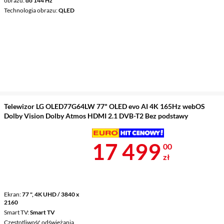
obrazu
do 144 Hz
Technologia obrazu
QLED
Telewizor LG OLED77G64LW 77" OLED evo AI 4K 165Hz webOS
Dolby Vision Dolby Atmos HDMI 2.1 DVB-T2 Bez podstawy
Cena 17 499 
17 499
00
zł
Ekran
77 ", 4K UHD / 3840 x
2160
Smart TV
Smart TV
Częstotliwość odświeżania