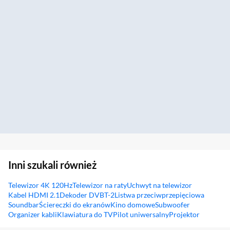
Inni szukali również
Telewizor 4K 120Hz
Telewizor na raty
Uchwyt na telewizor
Kabel HDMI 2.1
Dekoder DVBT-2
Listwa przeciwprzepięciowa
Soundbar
Ściereczki do ekranów
Kino domowe
Subwoofer
Organizer kabli
Klawiatura do TV
Pilot uniwersalny
Projektor