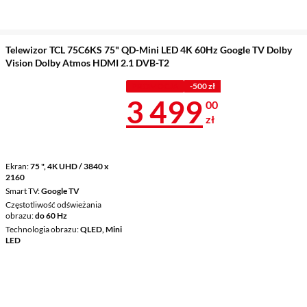
Telewizor TCL 75C6KS 75" QD-Mini LED 4K 60Hz Google TV Dolby
Vision Dolby Atmos HDMI 2.1 DVB-T2
PROMOCJA
-500 zł
Cena 3 499 z
3 499
00
zł
Ekran
75 ", 4K UHD / 3840 x
2160
Smart TV
Google TV
Częstotliwość odświeżania
obrazu
do 60 Hz
Technologia obrazu
QLED, Mini
LED