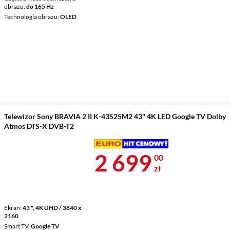
obrazu
do 165 Hz
Technologia obrazu
OLED
Telewizor Sony BRAVIA 2 II K-43S25M2 43" 4K LED Google TV Dolby
Atmos DTS-X DVB-T2
Cena 2 699 z
2 699
00
zł
Ekran
43 ", 4K UHD / 3840 x
2160
Smart TV
Google TV