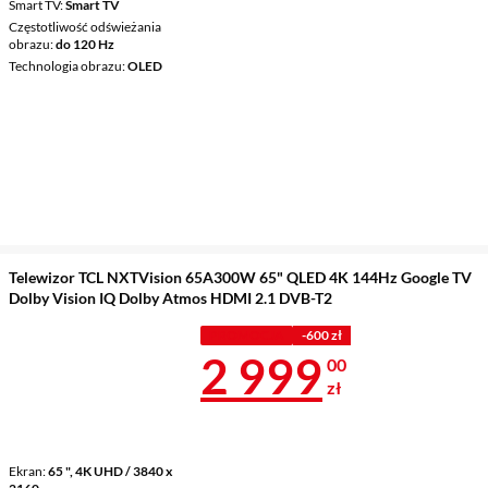
Smart TV
Smart TV
Częstotliwość odświeżania
obrazu
do 120 Hz
Technologia obrazu
OLED
Telewizor TCL NXTVision 65A300W 65" QLED 4K 144Hz Google TV
Dolby Vision IQ Dolby Atmos HDMI 2.1 DVB-T2
PROMOCJA
-600 zł
Cena 2 999 z
2 999
00
zł
Ekran
65 ", 4K UHD / 3840 x