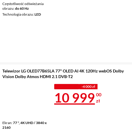
Częstotliwość odświeżania
obrazu
do 60 Hz
Technologia obrazu
LED
Telewizor LG OLED77B65LA 77" OLED AI 4K 120Hz webOS Dolby
Vision Dolby Atmos HDMI 2.1 DVB-T2
PROMOCJA
-4 000 zł
Cena 10 999 
10 999
00
zł
Ekran
77 ", 4K UHD / 3840 x
2160