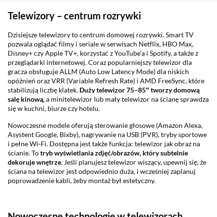
Sekcja pominięta
Telewizory – centrum rozrywki
Dzisiejsze telewizory to centrum domowej rozrywki. Smart TV
pozwala oglądać filmy i seriale w serwisach Netflix, HBO Max,
Disney+ czy Apple TV+, korzystać z YouTube’a i Spotify, a także z
przeglądarki internetowej. Coraz popularniejszy telewizor dla
gracza obsługuje ALLM (Auto Low Latency Mode) dla niskich
opóźnień oraz VRR (Variable Refresh Rate) i AMD FreeSync, które
stabilizują liczbę klatek.
Duży telewizor 75–85″ tworzy domową
salę kinową
, a minitelewizor lub mały telewizor na ścianę sprawdza
się w kuchni, biurze czy hotelu.
Nowoczesne modele oferują sterowanie głosowe (Amazon Alexa,
Asystent Google, Bixby), nagrywanie na USB (PVR), tryby sportowe
i pełne Wi‑Fi. Dostępna jest także funkcja: telewizor jak obraz na
ścianie. To
tryb wy
świetlania zdj
ęć/obraz
ów, kt
óry subtelnie
dekoruje wn
ętrze
. Jeśli planujesz telewizor wiszący, upewnij się, że
ściana na telewizor jest odpowiednio duża, i wcześniej zaplanuj
poprowadzenie kabli, żeby montaż był estetyczny.
Nowoczesne technologie w telewizorach