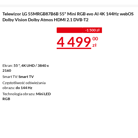
Telewizor LG 55MRGB87B6B 55" Mini RGB evo AI 4K 144Hz webOS
Dolby Vision Dolby Atmos HDMI 2.1 DVB-T2
PROMOCJA
-1 500 zł
Cena 4 499 z
4 499
00
zł
Ekran
55 ", 4K UHD / 3840 x
2160
Smart TV
Smart TV
Częstotliwość odświeżania
obrazu
do 144 Hz
Technologia obrazu
Mini LED
RGB