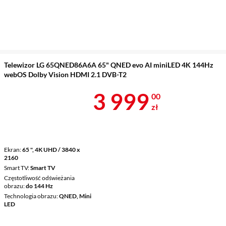
Telewizor LG 65QNED86A6A 65" QNED evo AI miniLED 4K 144Hz
webOS Dolby Vision HDMI 2.1 DVB-T2
Cena 3 999 z
3 999
00
zł
Ekran
65 ", 4K UHD / 3840 x
2160
Smart TV
Smart TV
Częstotliwość odświeżania
obrazu
do 144 Hz
Technologia obrazu
QNED, Mini
LED