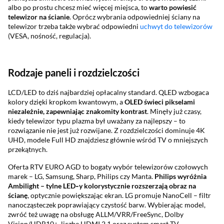
albo po prostu chcesz mieć więcej miejsca, to
warto powiesić
telewizor na ścianie
. Oprócz wybrania odpowiedniej ściany na
telewizor trzeba także wybrać odpowiedni
uchwyt do telewizorów
(VESA, nośność, regulacja).
Rodzaje paneli i rozdzielczości
LCD/LED to dziś najbardziej opłacalny standard. QLED wzbogaca
kolory dzięki kropkom kwantowym, a
OLED świeci pikselami
niezależnie, zapewniając znakomity kontrast
. Minęły już czasy,
kiedy telewizor typu plazma był uważany za najlepszy – to
rozwiązanie nie jest już rozwijane. Z rozdzielczości dominuje 4K
UHD, modele Full HD znajdziesz głównie wśród TV o mniejszych
przekątnych.
Oferta RTV EURO AGD to bogaty wybór telewizorów czołowych
marek – LG, Samsung, Sharp, Philips czy Manta.
Philips wyróżnia
Ambilight – tylne LED
‑y kolorystycznie rozszerzaj
ą obraz na
ścian
ę
, optycznie powiększając ekran. LG promuje NanoCell – filtr
nanocząsteczek poprawiający czystość barw. Wybierając model,
zwróć też uwagę na obsługę ALLM/VRR/FreeSync, Dolby
Vision/HDR10+, liczbę HDMI 2.1 oraz system smart TV.