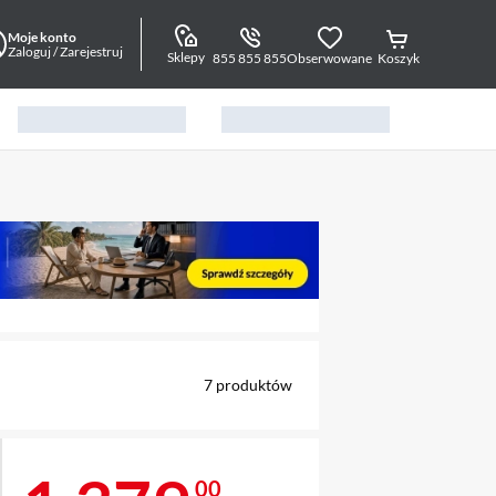
Moje konto
Zaloguj / Zarejestruj
Sklepy
855 855 855
Obserwowane
Koszyk
alny element 1 z 2
7
produktów
00