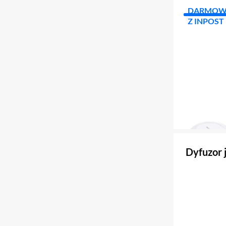
DARMOW
Z INPOST
Dyfuzor 