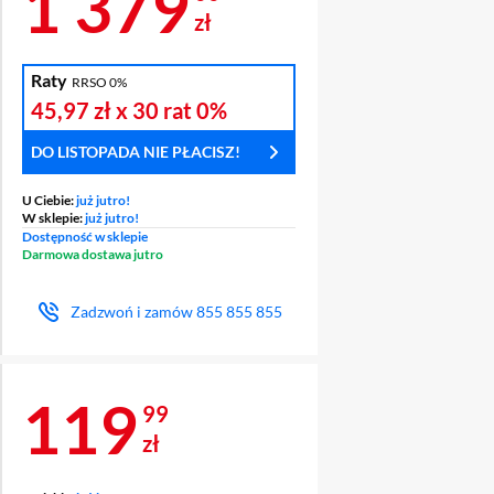
Cena 1 379 zł
1 379
zł
Raty
RRSO 0%
ODUKT ZA 1
45,97 zł
x 30 rat
0%
DO LISTOPADA NIE PŁACISZ!
U Ciebie:
już jutro!
W sklepie:
już jutro!
Dostępność w sklepie
Darmowa dostawa jutro
Zadzwoń i zamów
855 855 855
Cena 119,99 zł
119
99
zł