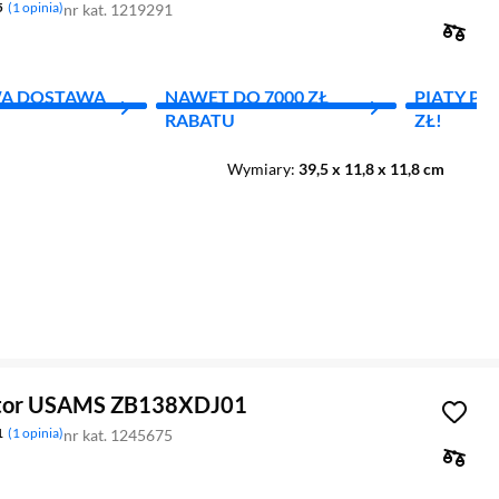
5
1 opinia
nr kat. 1219291
A DOSTAWA
NAWET DO 7000 ZŁ
PIĄTY PR
RABATU
ZŁ!
Wymiary
39,5 x 11,8 x 11,8 cm
zator USAMS ZB138XDJ01
1
1 opinia
nr kat. 1245675