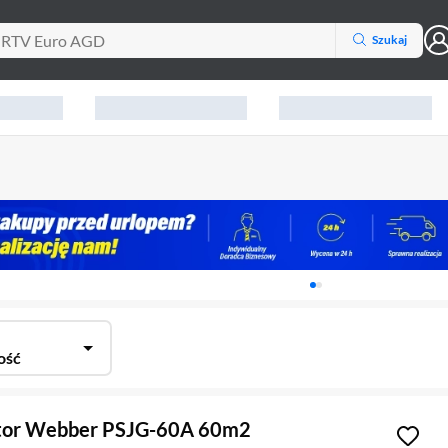
Szukaj
Karuzela z banerami, aktu
ość
ator Webber PSJG-60A 60m2