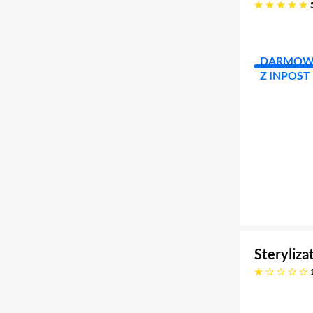
pięć gwiazdek
DARMOW
Z INPOST
Steryli
jedna gwiazdka