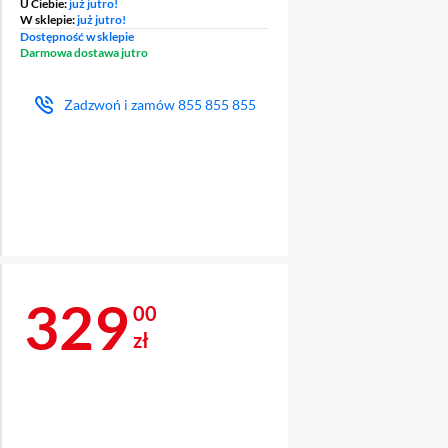
U Ciebie:
już jutro!
W sklepie:
już jutro!
Dostępność w sklepie
Darmowa dostawa jutro
Zadzwoń i zamów
855 855 855
Cena 329 zł
329
00
zł