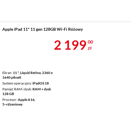
Apple iPad 11" 11 gen 128GB Wi-Fi Różowy
Cena 2 199 z
2 199
00
zł
Ekran
11 ", Liquid Retina, 2360 x
1640 pikseli
System operacyjny
iPadOS 18
Pamięć RAM i dysk
RAM + dysk
128 GB
Procesor
Apple A16,
5‑rdzeniowy