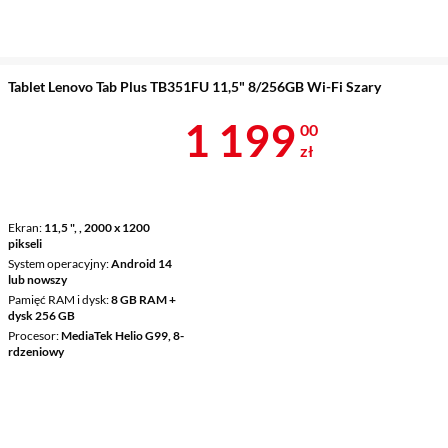
Tablet Lenovo Tab Plus TB351FU 11,5" 8/256GB Wi-Fi Szary
Cena 1 199 z
1 199
00
zł
Ekran
11,5 ", , 2000 x 1200
pikseli
System operacyjny
Android 14
lub nowszy
Pamięć RAM i dysk
8 GB RAM +
dysk 256 GB
Procesor
MediaTek Helio G99, 8-
rdzeniowy