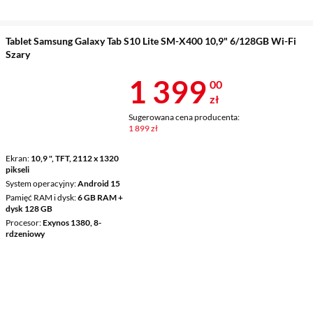
Tablet Samsung Galaxy Tab S10 Lite SM-X400 10,9" 6/128GB Wi-Fi
Szary
Cena 1 399 z
1 399
00
zł
Sugerowana cena producenta:
1 899 zł
Ekran
10,9 ", TFT, 2112 x 1320
pikseli
System operacyjny
Android 15
Pamięć RAM i dysk
6 GB RAM +
dysk 128 GB
Procesor
Exynos 1380, 8-
rdzeniowy