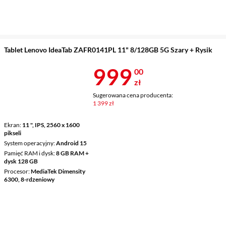
Tablet Lenovo IdeaTab ZAFR0141PL 11" 8/128GB 5G Szary + Rysik
Cena 999 zł
999
00
zł
Sugerowana cena producenta:
1 399 zł
Ekran
11 ", IPS, 2560 x 1600
pikseli
System operacyjny
Android 15
Pamięć RAM i dysk
8 GB RAM +
dysk 128 GB
Procesor
MediaTek Dimensity
6300, 8-rdzeniowy