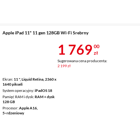
Apple iPad 11" 11 gen 128GB Wi-Fi Srebrny
Cena 1 769 z
1 769
00
zł
Sugerowana cena producenta:
2 199 zł
Ekran
11 ", Liquid Retina, 2360 x
1640 pikseli
System operacyjny
iPadOS 18
Pamięć RAM i dysk
RAM + dysk
128 GB
Procesor
Apple A16,
5‑rdzeniowy