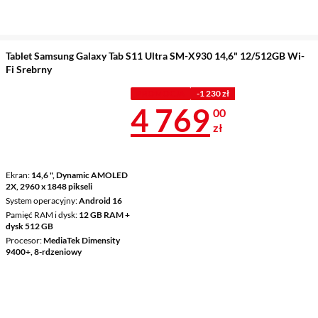
Tablet Samsung Galaxy Tab S11 Ultra SM-X930 14,6" 12/512GB Wi-
Fi Srebrny
PROMOCJA
-1 230 zł
Cena 4 769 z
4 769
00
zł
Ekran
14,6 ", Dynamic AMOLED
2X, 2960 x 1848 pikseli
System operacyjny
Android 16
Pamięć RAM i dysk
12 GB RAM +
dysk 512 GB
Procesor
MediaTek Dimensity
9400+, 8-rdzeniowy