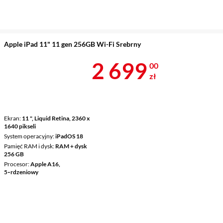
Apple iPad 11" 11 gen 256GB Wi-Fi Srebrny
Cena 2 699 z
2 699
00
zł
Ekran
11 ", Liquid Retina, 2360 x
1640 pikseli
System operacyjny
iPadOS 18
Pamięć RAM i dysk
RAM + dysk
256 GB
Procesor
Apple A16,
5‑rdzeniowy