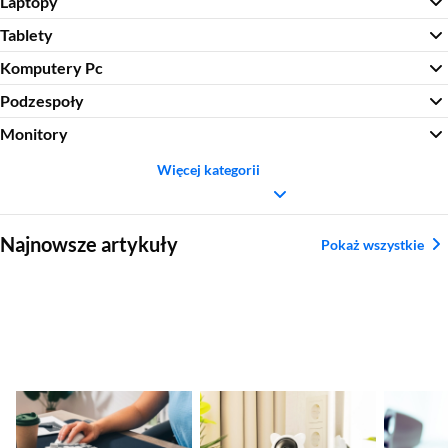
Laptopy
Tablety
Komputery Pc
Podzespoły
Monitory
Więcej kategorii
Sekcja pominięta
Najnowsze artykuły
Pokaż wszystkie
Ranking klawiatur
Ranking kamer
Jakie gł
mechanicznych 2026
zewnętrznych i Wi-Fi
komput
– najlepsze modele
– najlepsze modele
2026 – 