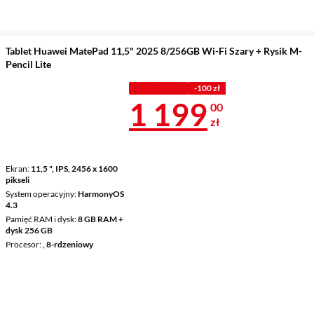
Tablet Huawei MatePad 11,5" 2025 8/256GB Wi-Fi Szary + Rysik M-
Pencil Lite
PROMOCJA
-100 zł
Cena 1 199 z
1 199
00
zł
Ekran
11,5 ", IPS, 2456 x 1600
pikseli
System operacyjny
HarmonyOS
4.3
Pamięć RAM i dysk
8 GB RAM +
dysk 256 GB
Procesor
, 8-rdzeniowy