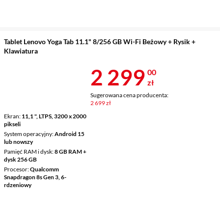
Tablet Lenovo Yoga Tab 11.1" 8/256 GB Wi-Fi Beżowy + Rysik +
Klawiatura
Cena 2 299 z
2 299
00
zł
Sugerowana cena producenta:
2 699 zł
Ekran
11,1 ", LTPS, 3200 x 2000
pikseli
System operacyjny
Android 15
lub nowszy
Pamięć RAM i dysk
8 GB RAM +
dysk 256 GB
Procesor
Qualcomm
Snapdragon 8s Gen 3, 6-
rdzeniowy