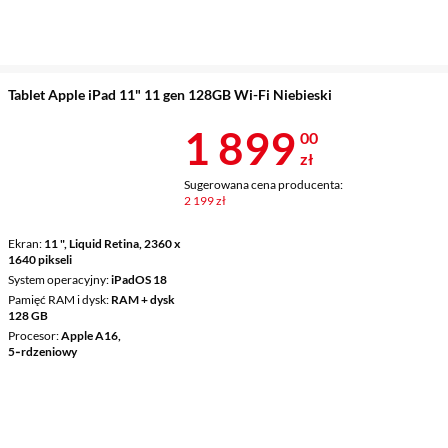
Tablet Apple iPad 11" 11 gen 128GB Wi-Fi Niebieski
Cena 1 899 z
1 899
00
zł
Sugerowana cena producenta:
2 199 zł
Ekran
11 ", Liquid Retina, 2360 x
1640 pikseli
System operacyjny
iPadOS 18
Pamięć RAM i dysk
RAM + dysk
128 GB
Procesor
Apple A16,
5‑rdzeniowy