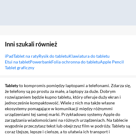
Inni szukali również
iPad
Tablet na raty
Rysik do tabletu
Klawiatura do tabletu
Etui na tablet
Powerbank
Folia ochronna do tabletu
Apple Pencil
Tablet graficzny
Sekcja pominięta
Tablety
to kompromis pomiędzy laptopami a telefonami. Zdarza się,
że telefony są po prostu za małe, a laptopy za duże. Dobrym
rozwiązaniem będzie kupno tabletu, który oferuje duży ekran i
jednocześnie kompaktowość. Wiele z nich ma także własne
ekosystemy pomagające w komunikacji między różnymmi
urządzeniami tej samej marki. Przykładowo systemy Apple do
zarządzania wiadomościami na różnych urządzeniach. Na tablecie
wygodnie przeczytasz tekst lub obejrzysz film w podróży. Tablety są
coraz lżejsze, lepsze i cieńsze, a to ułatwia ich transport i