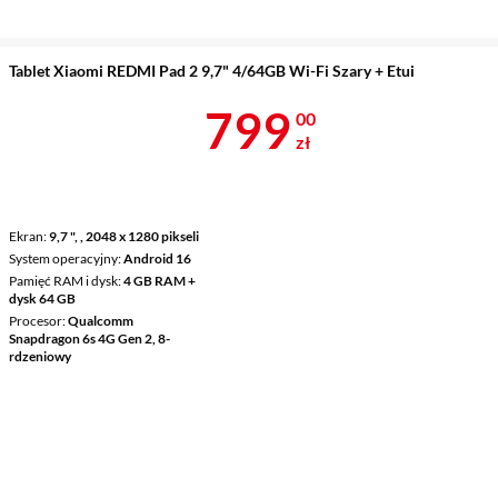
Tablet Xiaomi REDMI Pad 2 9,7" 4/64GB Wi-Fi Szary + Etui
Cena 799 zł
799
00
zł
Ekran
9,7 ", , 2048 x 1280 pikseli
System operacyjny
Android 16
Pamięć RAM i dysk
4 GB RAM +
dysk 64 GB
Procesor
Qualcomm
Snapdragon 6s 4G Gen 2, 8-
rdzeniowy