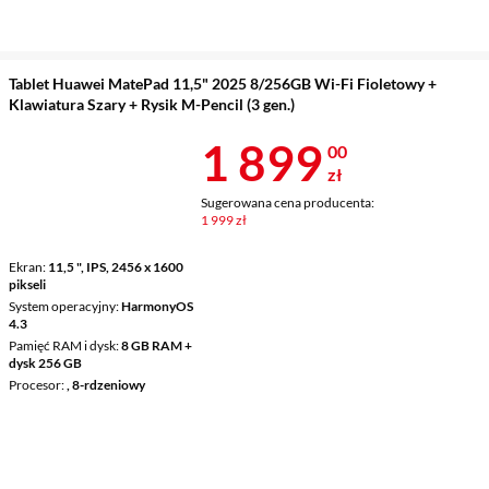
Tablet Huawei MatePad 11,5" 2025 8/256GB Wi-Fi Fioletowy +
Klawiatura Szary + Rysik M-Pencil (3 gen.)
Cena 1 899 z
1 899
00
zł
Sugerowana cena producenta:
1 999 zł
Ekran
11,5 ", IPS, 2456 x 1600
pikseli
System operacyjny
HarmonyOS
4.3
Pamięć RAM i dysk
8 GB RAM +
dysk 256 GB
Procesor
, 8-rdzeniowy