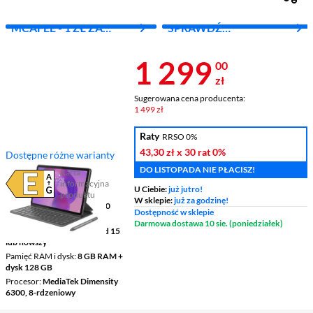
MCAFEE - 1 ZŁ ZA
SPRAWDŹ
PIERWSZY MIES.
ABONAMENT
Cena 1 299 z
1 299
00
zł
Sugerowana cena producenta:
1 499 zł
Raty
RRSO 0%
43,30 zł
x 30 rat
0%
Dostępne różne warianty
DO LISTOPADA NIE PŁACISZ!
Karta
informacyjna
Plik w formacie pdf
(otworzy się w nowym oknie)
U Ciebie:
już jutro!
produktu
W sklepie:
już za godzinę!
Ekran
11 ", IPS, 2560 x 1600
Dostępność w sklepie
pikseli
Darmowa dostawa 10 sie. (poniedziałek)
System operacyjny
Android 15
lub nowszy
Pamięć RAM i dysk
8 GB RAM +
dysk 128 GB
Procesor
MediaTek Dimensity
6300, 8-rdzeniowy