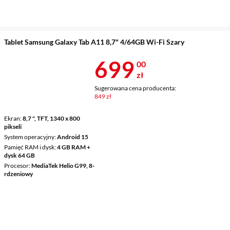
Tablet Samsung Galaxy Tab A11 8,7" 4/64GB Wi-Fi Szary
Cena 699 zł
699
00
zł
Sugerowana cena producenta:
849 zł
Ekran
8,7 ", TFT, 1340 x 800
pikseli
System operacyjny
Android 15
Pamięć RAM i dysk
4 GB RAM +
dysk 64 GB
Procesor
MediaTek Helio G99, 8-
rdzeniowy