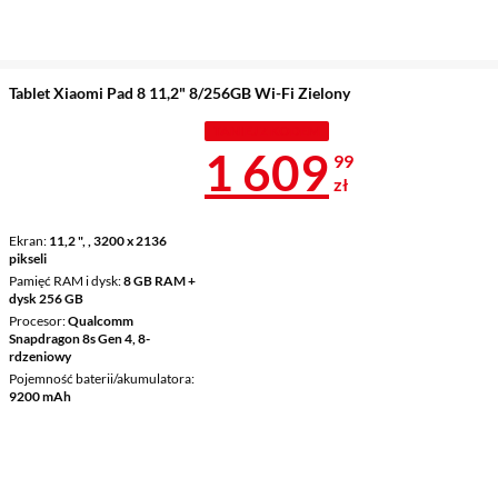
Tablet Xiaomi Pad 8 11,2" 8/256GB Wi-Fi Zielony
TANIEJ Z KODEM
Cena 1 609,9
1 609
99
zł
Ekran
11,2 ", , 3200 x 2136
pikseli
Pamięć RAM i dysk
8 GB RAM +
dysk 256 GB
Procesor
Qualcomm
Snapdragon 8s Gen 4, 8-
rdzeniowy
Pojemność baterii/akumulatora
9200 mAh