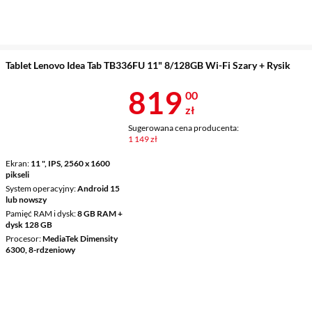
Tablet Lenovo Idea Tab TB336FU 11" 8/128GB Wi-Fi Szary + Rysik
Cena 819 zł
819
00
zł
Sugerowana cena producenta:
1 149 zł
Ekran
11 ", IPS, 2560 x 1600
pikseli
System operacyjny
Android 15
lub nowszy
Pamięć RAM i dysk
8 GB RAM +
dysk 128 GB
Procesor
MediaTek Dimensity
6300, 8-rdzeniowy