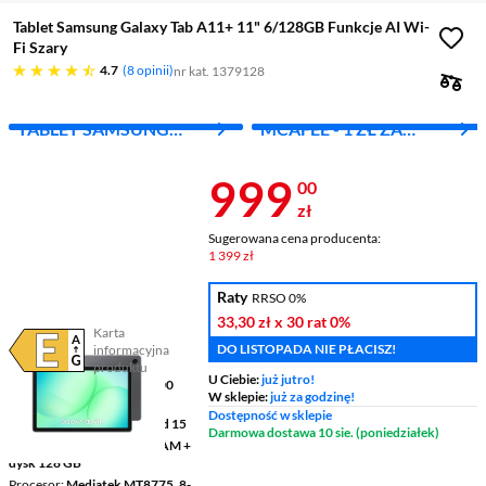
Tablet Samsung Galaxy Tab A11+ 11" 6/128GB Funkcje AI Wi-
Fi Szary
4.7 gwiazdek
4.7
8 opinii
nr kat. 1379128
TABLET SAMSUNG
MCAFEE - 1 ZŁ ZA
A11+ ZA 1 ZŁ
PIERWSZY MIES.
Cena 999 zł
999
00
zł
Sugerowana cena producenta:
1 399 zł
Raty
RRSO 0%
33,30 zł
x 30 rat
0%
Karta
DO LISTOPADA NIE PŁACISZ!
informacyjna
Plik w formacie pdf
(otworzy się w nowym oknie)
produktu
U Ciebie:
już jutro!
Ekran
11 ", TFT, 1920 x 1200
W sklepie:
już za godzinę!
pikseli
Dostępność w sklepie
System operacyjny
Android 15
Darmowa dostawa 10 sie. (poniedziałek)
Pamięć RAM i dysk
6 GB RAM +
dysk 128 GB
Procesor
Mediatek MT8775, 8-