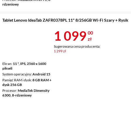
rdzeniowy
Tablet Lenovo IdeaTab ZAFR0378PL 11" 8/256GB Wi-Fi Szary + Rysik
Cena 1 099 z
1 099
00
zł
Sugerowana cena producenta:
1 299 zł
Ekran
11 ", IPS, 2560 x 1600
pikseli
System operacyjny
Android 15
Pamięć RAM i dysk
8 GB RAM +
dysk 256 GB
Procesor
MediaTek Dimensity
6300, 8-rdzeniowy