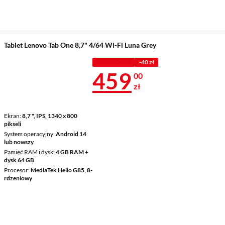
Tablet Lenovo Tab One 8,7" 4/64 Wi-Fi Luna Grey
PROMOCJA
-40 zł
Cena 459 zł
459
00
zł
Ekran
8,7 ", IPS, 1340 x 800
pikseli
System operacyjny
Android 14
lub nowszy
Pamięć RAM i dysk
4 GB RAM +
dysk 64 GB
Procesor
MediaTek Helio G85, 8-
rdzeniowy