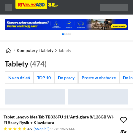
Karuzela z banerami, aktualny element 1 z 
Komputery i tablety
Tablety
Tablety
(474)
Na co dzień
TOP 10
Do pracy
Proste w obsłudze
Do In
Tablet Lenovo Idea Tab TB336FU 11"Anti-glare 8/128GB Wi-
Fi Szary Rysik + Klawiatura
4.9 gwiazdek
4.9
66 opinii
nr kat. 1369144