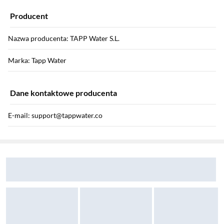
Producent
Nazwa producenta: TAPP Water S.L.
Marka: Tapp Water
Dane kontaktowe producenta
E-mail: support@tappwater.co
Sekcja pominięta
Ulica: Calle de Muntaner 340
Zostałeś przeniesiony do opinii
Zostałeś przeniesiony do pytań i odpowiedzi
Kod pocztowy: 08021
Miasto: Barcelona
Kraj: Hiszpania