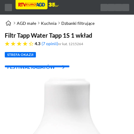
AGD małe
Kuchnia
Dzbanki filtrujące
Filtr Tapp Water Tapp 1S 1 wkład
4.3 gwiazdek
4.3
7 opinii
nr kat. 1215264
STREFA OKAZJI
FESTIWAL RABATÓW