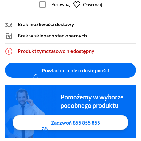
Porównaj
Obserwuj
Brak możliwości dostawy
Brak w sklepach stacjonarnych
Produkt tymczasowo niedostępny
Powiadom mnie o dostępności
Pomożemy w wyborze
podobnego produktu
Zadzwoń 855 855 855