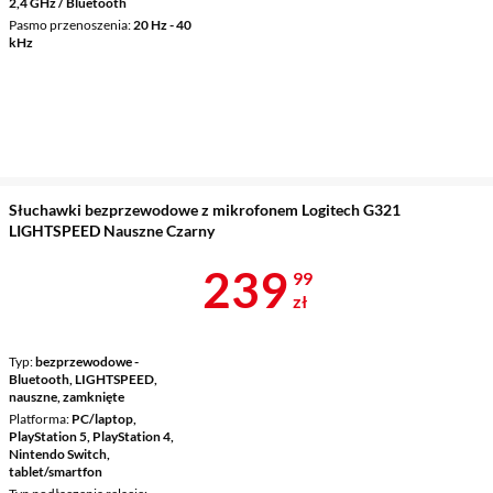
2,4 GHz / Bluetooth
Pasmo przenoszenia
20 Hz - 40
kHz
Słuchawki bezprzewodowe z mikrofonem Logitech G321
LIGHTSPEED Nauszne Czarny
Cena 239,99 
239
99
zł
Typ
bezprzewodowe -
Bluetooth, LIGHTSPEED,
nauszne, zamknięte
Platforma
PC/laptop,
PlayStation 5, PlayStation 4,
Nintendo Switch,
tablet/smartfon