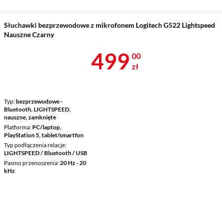
Słuchawki bezprzewodowe z mikrofonem Logitech G522 Lightspeed
Nauszne Czarny
Cena 499 zł
499
00
zł
Typ
bezprzewodowe -
Bluetooth, LIGHTSPEED,
nauszne, zamknięte
Platforma
PC/laptop,
PlayStation 5, tablet/smartfon
Typ podłączenia relacje
LIGHTSPEED / Bluetooth / USB
Pasmo przenoszenia
20 Hz - 20
kHz