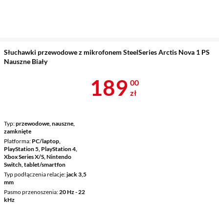
Słuchawki przewodowe z mikrofonem SteelSeries Arctis Nova 1 PS
Nauszne Biały
Cena 189 zł
189
00
zł
Typ
przewodowe, nauszne,
zamknięte
Platforma
PC/laptop,
PlayStation 5, PlayStation 4,
Xbox Series X/S, Nintendo
Switch, tablet/smartfon
Typ podłączenia relacje
jack 3,5
mm
Pasmo przenoszenia
20 Hz - 22
kHz