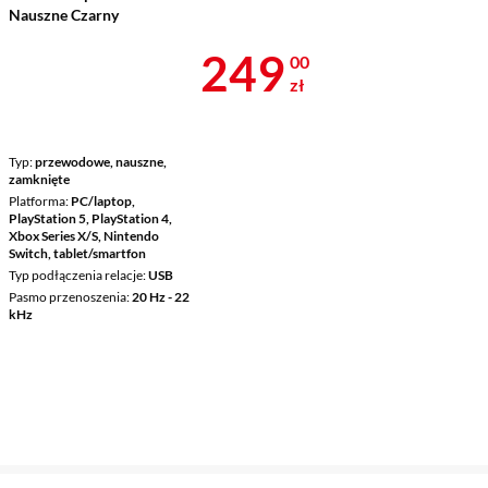
Nauszne Czarny
Cena 249 zł
249
00
zł
Typ
przewodowe, nauszne,
zamknięte
Platforma
PC/laptop,
PlayStation 5, PlayStation 4,
Xbox Series X/S, Nintendo
Switch, tablet/smartfon
Typ podłączenia relacje
USB
Pasmo przenoszenia
20 Hz - 22
kHz