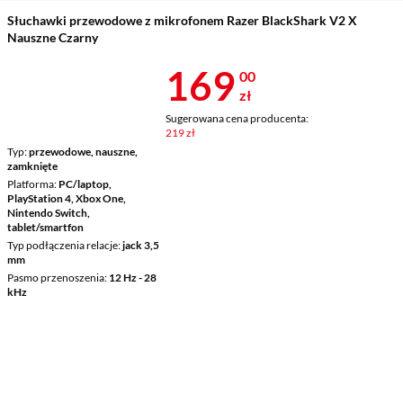
Słuchawki przewodowe z mikrofonem Razer BlackShark V2 X
Nauszne Czarny
Cena 169 zł
169
00
zł
Sugerowana cena producenta:
219 zł
Typ
przewodowe, nauszne,
zamknięte
Platforma
PC/laptop,
PlayStation 4, Xbox One,
Nintendo Switch,
tablet/smartfon
Typ podłączenia relacje
jack 3,5
mm
Pasmo przenoszenia
12 Hz - 28
kHz