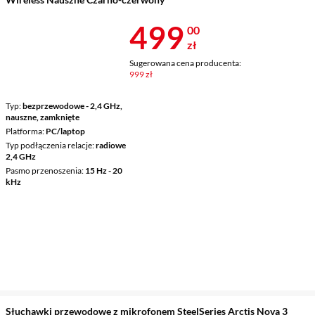
Cena 499 zł
499
00
zł
Sugerowana cena producenta:
999 zł
Typ
bezprzewodowe - 2,4 GHz,
nauszne, zamknięte
Platforma
PC/laptop
Typ podłączenia relacje
radiowe
2,4 GHz
Pasmo przenoszenia
15 Hz - 20
kHz
Słuchawki przewodowe z mikrofonem SteelSeries Arctis Nova 3