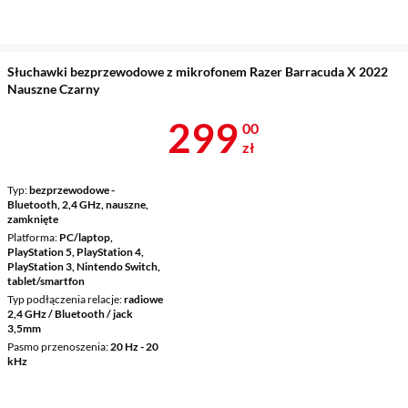
Słuchawki bezprzewodowe z mikrofonem Razer Barracuda X 2022
Nauszne Czarny
Cena 299 zł
299
00
zł
Typ
bezprzewodowe -
Bluetooth, 2,4 GHz, nauszne,
zamknięte
Platforma
PC/laptop,
PlayStation 5, PlayStation 4,
PlayStation 3, Nintendo Switch,
tablet/smartfon
Typ podłączenia relacje
radiowe
2,4 GHz / Bluetooth / jack
3,5mm
Pasmo przenoszenia
20 Hz - 20
kHz