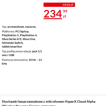
Z KODEM
-14,01 zł
Cena 234,99 
234
99
zł
Typ
przewodowe, nauszne,
Platforma
PC/laptop,
PlayStation 5, PlayStation 4,
Xbox Series X/S, Xbox One,
Nintendo Switch,
tablet/smartfon
Typ podłączenia relacje
jack 3,5
mm / USB
Pasmo przenoszenia
10 Hz – 21
kHz
Słuchawki bezprzewodowe z mikrofonem HyperX Cloud Alpha
Wireless Nauszne Czarno-czerwony