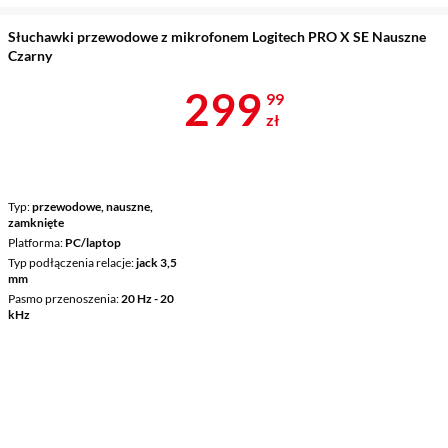
Słuchawki przewodowe z mikrofonem Logitech PRO X SE Nauszne
Czarny
Cena 299,99 
299
99
zł
Typ
przewodowe, nauszne,
zamknięte
Platforma
PC/laptop
Typ podłączenia relacje
jack 3,5
mm
Pasmo przenoszenia
20 Hz - 20
kHz