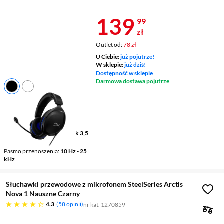
Z INPOST
Cena 139,99 
139
99
zł
Outlet od:
78 zł
U Ciebie:
już pojutrze!
W sklepie:
już dziś!
Dostępność w sklepie
Darmowa dostawa pojutrze
Typ
przewodowe, nauszne,
zamknięte
Platforma
PlayStation 5,
PlayStation 4
Typ podłączenia relacje
jack 3,5
mm
Pasmo przenoszenia
10 Hz - 25
kHz
Słuchawki przewodowe z mikrofonem SteelSeries Arctis
Nova 1 Nauszne Czarny
4.3 gwiazdek
4.3
58 opinii
nr kat. 1270859