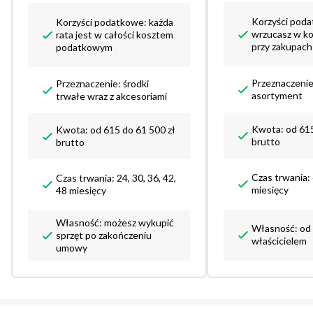
Korzyści pod
Korzyści podatkowe: każda
wrzucasz w kos
rata jest w całości kosztem
przy zakupach
podatkowym
Przeznaczenie
Przeznaczenie: środki
asortyment
trwałe wraz z akcesoriami
Kwota: od 615
Kwota: od 615 do 61 500 zł
brutto
brutto
Czas trwania:
Czas trwania: 24, 30, 36, 42,
miesięcy
48 miesięcy
Własność: możesz wykupić
Własność: od 
sprzęt po zakończeniu
właścicielem
umowy