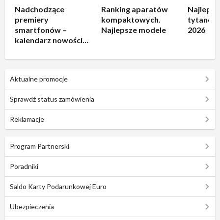
Nadchodzące
Ranking aparatów
Najlepsz
premiery
kompaktowych.
tytanowe
smartfonów –
Najlepsze modele
2026
kalendarz nowości
2026
Aktualne promocje
Sprawdź status zamówienia
Reklamacje
Program Partnerski
Poradniki
Saldo Karty Podarunkowej Euro
Ubezpieczenia