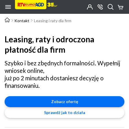
Przejdź do zawartości strony
Przejdź do wyszukiwarki
Przejdź do kategorii
Przejdź do stopki
Moje
OTWÓRZ
MENU
Konto
Koszy
KONTAKT
(0)
Jakiego
Kontakt
Leasing i raty dla firm
produktu
szukasz?
Leasing, raty i odroczona
płatność dla firm
Szybko i bez zbędnych formalności. Wypełnij
wniosek online,
już po 2 minutach dostaniesz decyzję o
finansowaniu.
Zobacz ofertę
Sprawdź jak to działa