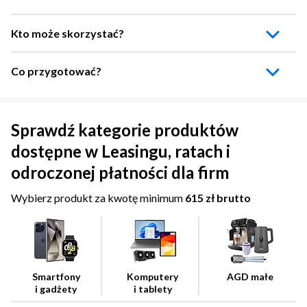
Kto może skorzystać?
Co przygotować?
Jednoosobowa działalność gospodarcza
Spółka
Numer NIP
Dokument tożsamości
Przedsiębiorstwo
Sprawdź kategorie produktów
dostępne w Leasingu, ratach i
odroczonej płatności dla firm
Wybierz produkt za kwotę minimum
615 zł brutto
Smartfony
Komputery
AGD małe
i gadżety
i tablety