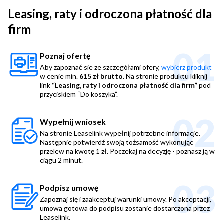
Leasing, raty i odroczona płatność dla
firm
01
Poznaj ofertę
Aby zapoznać sie ze szczegółami ofery,
wybierz produkt
w cenie min.
615 zł brutto
. Na stronie produktu kliknij
link
“Leasing, raty i odroczona płatność dla firm”
pod
przyciskiem “Do koszyka”.
02
Wypełnij wniosek
Na stronie Leaselink wypełnij potrzebne informacje.
Następnie potwierdź swoją tożsamość wykonując
przelew na kwotę 1 zł. Poczekaj na decyzję - poznasz ją w
ciągu 2 minut.
03
Podpisz umowę
Zapoznaj się i zaakceptuj warunki umowy. Po akceptacji,
umowa gotowa do podpisu zostanie dostarczona przez
Leaselink.