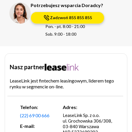
Potrzebujesz wsparcia Doradcy?
Zadzwoń 855 855 855
Pon. - pt. 8:00 - 21:00
Sob. 9:00 - 18:00
Nasz partner
LeaseLink jest fintechem leasingowym, liderem tego
rynku w segmencie on-line.
Telefon:
Adres:
(22) 69 00 666
LeaseLink Sp. z o.o.
ul. Grochowska 306/308,
E-mail:
03-840 Warszawa
NIP 5272698282