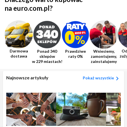
na euro.com.pl?
Darmowa
Od
Ponad 340
Prawdziwe
Wniesiemy,
dostawa
zuż
sklepów
raty 0%
zamontujemy,
w 229 miastach!
zainstalujemy
Najnowsze artykuły
Pokaż wszystkie