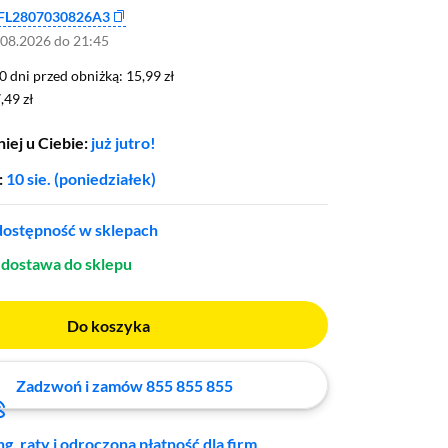
FL2807030826A3
.08.2026 do 21:45
0 dni przed obniżką: 15,99 zł
30 dni przed obniżką:
15,99 zł
,49 zł
,49 zł
iej u Ciebie:
już jutro!
:
10 sie. (poniedziałek)
ostępność w sklepach
dostawa do sklepu
Do koszyka
Zadzwoń i zamów 855 855 855
ng, raty i odroczona płatność dla firm