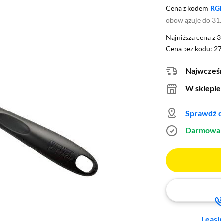
Cena z kodem
RG
obowiązuje do 31
Najniższa cena z 3
Najniższa cena z 
Cena bez kodu: 27
Cena bez kodu:
27
Najwcześn
W sklepie
Sprawdź d
Darmowa 
Leasi