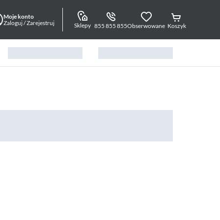
Moje konto
Zaloguj / Zarejestruj
Sklepy
855 855 855
Obserwowane
Koszyk