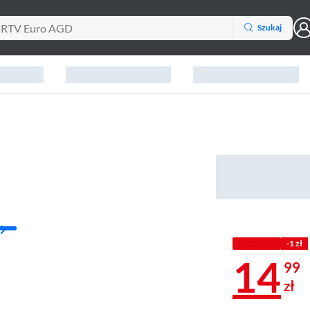
Szukaj
Z KODEM
-1 zł
14
99
zł