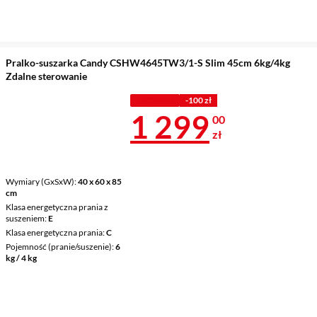
Pralko-suszarka Candy CSHW4645TW3/1-S Slim 45cm 6kg/4kg
Zdalne sterowanie
Z KODEM
-100 zł
Cena 1 299 z
1 299
00
zł
Wymiary (GxSxW)
40 x 60 x 85
cm
Klasa energetyczna prania z
suszeniem
E
Klasa energetyczna prania
C
Pojemność (pranie/suszenie)
6
kg / 4 kg