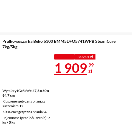
Pralko-suszarka Beko b300 BMM5DFO5741WPB SteamCure
7kg/5kg
Z KODEM
-209,01 zł
Cena 1 909,9
1 909
99
zł
Wymiary (GxSxW)
47,8 x 60 x
84,7 cm
Klasa energetyczna prania z
suszeniem
D
Klasa energetyczna prania
A
Pojemność (pranie/suszenie)
7
kg / 5 kg