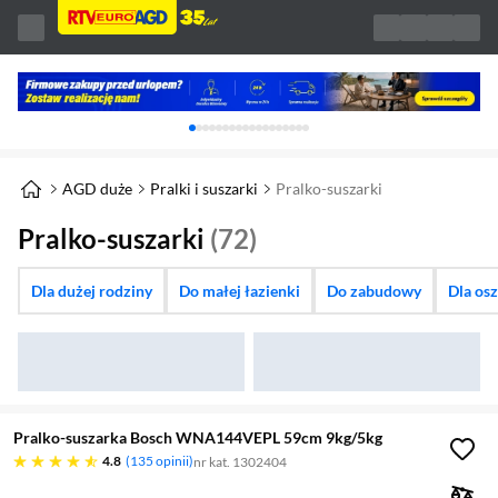
Karuzela z banerami, aktualny element 1 z 
AGD duże
Pralki i suszarki
Pralko-suszarki
Pralko-suszarki
(72)
Dla dużej rodziny
Do małej łazienki
Do zabudowy
Dla os
Pralko-suszarka Bosch WNA144VEPL 59cm 9kg/5kg
4.8 gwiazdek
4.8
135 opinii
nr kat. 1302404