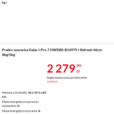
kg /
Pralko-suszarka Haier I-Pro 7 HWD80-B14979 i-Refresh 46cm
8kg/5kg
Cena 2 279,9
2 279
99
zł
Sugerowana cena producenta:
3 699 zł
Wymiary (GxSxW)
46 x 59,5 x 85
cm
Klasa energetyczna prania z
suszeniem
D
Klasa energetyczna prania
A