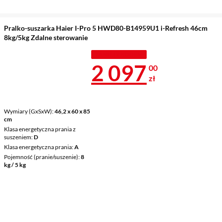
Pralko-suszarka Haier I-Pro 5 HWD80-B14959U1 i-Refresh 46cm
8kg/5kg Zdalne sterowanie
TANIEJ Z KODEM
Cena 2 097 z
2 097
00
zł
Wymiary (GxSxW)
46,2 x 60 x 85
cm
Klasa energetyczna prania z
suszeniem
D
Klasa energetyczna prania
A
Pojemność (pranie/suszenie)
8
kg / 5 kg