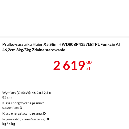
Pralko-suszarka Haier X5 Slim HWD80BP4357EBTPL Funkcje AI
46,2cm 8kg/5kg Zdalne sterowanie
Cena 2 619 z
2 619
00
zł
Wymiary (GxSxW)
46,2 x 59,5 x
85 cm
Klasa energetyczna prania z
suszeniem
D
Klasa energetyczna prania
D
Pojemność (pranie/suszenie)
8
kg / 5 kg