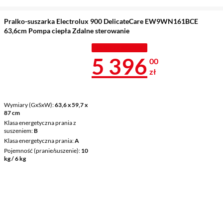
Pralko-suszarka Electrolux 900 DelicateCare EW9WN161BCE
63,6cm Pompa ciepła Zdalne sterowanie
TANIEJ Z KODEM
Cena 5 396 z
5 396
00
zł
Wymiary (GxSxW)
63,6 x 59,7 x
87 cm
Klasa energetyczna prania z
suszeniem
B
Klasa energetyczna prania
A
Pojemność (pranie/suszenie)
10
kg / 6 kg