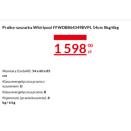
Pralko-suszarka Whirlpool FFWDB864349BVPL 54cm 8kg/6kg
TANIEJ Z KODEM
Cena 1 598 z
1 598
00
zł
Wymiary (GxSxW)
54 x 60 x 85
cm
Klasa energetyczna prania z
suszeniem
D
Klasa energetyczna prania
B
Pojemność (pranie/suszenie)
8
kg / 6 kg