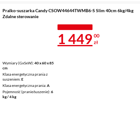
Pralko-suszarka Candy CSOW44644TWMB6-S Slim 40cm 6kg/4kg
Zdalne sterowanie
TANIEJ Z KODEM
Cena 1 449 z
1 449
00
zł
Wymiary (GxSxW)
40 x 60 x 85
cm
Klasa energetyczna prania z
suszeniem
E
Klasa energetyczna prania
A
Pojemność (pranie/suszenie)
6
kg / 4 kg