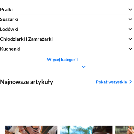
Pralki
Suszarki
Lodówki
Chłodziarki I Zamrażarki
Kuchenki
Więcej kategorii
Sekcja pominięta
Najnowsze artykuły
Pokaż wszystkie
Nadchodzące
Ranking aparatów
Najleps