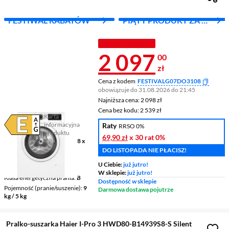
FESTIWAL RABATÓW
PIĄTY PRODUKT ZA 1
ZŁ!
TANIEJ Z KODEM
Cena 2 097 z
2 097
00
zł
Cena z kodem
FESTIVALG07DO3108
obowiązuje do 31.08.2026 do 21:45
Najniższa cena: 2 098 zł
Najniższa cena:
2 098 zł
Cena bez kodu: 2 539 zł
Cena bez kodu:
2 539 zł
Karta
informacyjna
Raty
RRSO 0%
Plik w formacie pdf
(otworzy się w nowym oknie)
produktu
69,90 zł
x 30 rat
0%
Wymiary (GxSxW)
59 x 59,8 x
84,8 cm
DO LISTOPADA NIE PŁACISZ!
Klasa energetyczna prania z
U Ciebie:
już jutro!
suszeniem
E
W sklepie:
już jutro!
Klasa energetyczna prania
B
Dostępność w sklepie
Pojemność (pranie/suszenie)
9
Darmowa dostawa pojutrze
kg / 5 kg
Pralko-suszarka Haier I-Pro 3 HWD80-B14939S8-S Silent