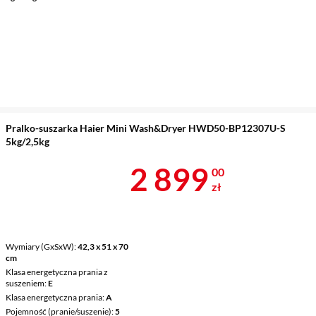
Pralko-suszarka Haier Mini Wash&Dryer HWD50-BP12307U-S
5kg/2,5kg
Cena 2 899 z
2 899
00
zł
Wymiary (GxSxW)
42,3 x 51 x 70
cm
Klasa energetyczna prania z
suszeniem
E
Klasa energetyczna prania
A
Pojemność (pranie/suszenie)
5