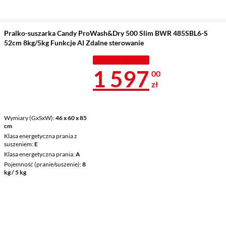
Pralko-suszarka Candy ProWash&Dry 500 Slim BWR 485SBL6-S
52cm 8kg/5kg Funkcje AI Zdalne sterowanie
TANIEJ Z KODEM
Cena 1 597 z
1 597
00
zł
Wymiary (GxSxW)
46 x 60 x 85
cm
Klasa energetyczna prania z
suszeniem
E
Klasa energetyczna prania
A
Pojemność (pranie/suszenie)
8
kg / 5 kg