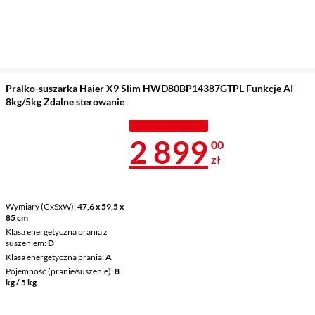
Pralko-suszarka Haier X9 Slim HWD80BP14387GTPL Funkcje AI
8kg/5kg Zdalne sterowanie
TANIEJ Z KODEM
Cena 2 899 z
2 899
00
zł
Wymiary (GxSxW)
47,6 x 59,5 x
85 cm
Klasa energetyczna prania z
suszeniem
D
Klasa energetyczna prania
A
Pojemność (pranie/suszenie)
8
kg / 5 kg