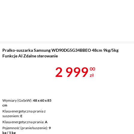
Pralko-suszarka Samsung WD90DG5G34BBEO 48cm 9kg/5kg
Funkcje AI Zdalne sterowanie
Cena 2 999 z
2 999
00
zł
Wymiary (GxSxW)
48 x 60 x 85
cm
Klasa energetyczna prania z
suszeniem
E
Klasa energetyczna prania
A
Pojemność (pranie/suszenie)
9
kg / 5 kg