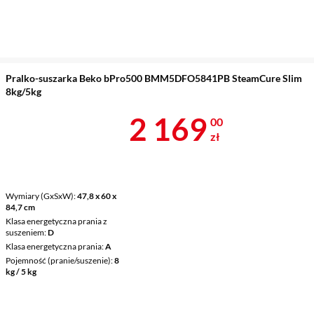
Pralko-suszarka Beko bPro500 BMM5DFO5841PB SteamCure Slim
8kg/5kg
Cena 2 169 z
2 169
00
zł
Wymiary (GxSxW)
47,8 x 60 x
84,7 cm
Klasa energetyczna prania z
suszeniem
D
Klasa energetyczna prania
A
Pojemność (pranie/suszenie)
8
kg / 5 kg