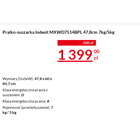
Pralko-suszarka Indesit MXWD7514BPL 47,8cm 7kg/5kg
Z KODEM
-100 zł
Cena 1 399 z
1 399
00
zł
Wymiary (GxSxW)
47,8 x 60 x
84,7 cm
Klasa energetyczna prania z
suszeniem
D
Klasa energetyczna prania
A
Pojemność (pranie/suszenie)
7
kg / 5 kg