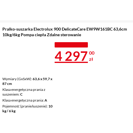
Pralko-suszarka Electrolux 900 DelicateCare EW9W161BC 63,6cm
10kg/6kg Pompa ciepła Zdalne sterowanie
TANIEJ Z KODEM
Cena 4 297 z
4 297
00
zł
Wymiary (GxSxW)
63,6 x 59,7 x
87 cm
Klasa energetyczna prania z
suszeniem
C
Klasa energetyczna prania
A
Pojemność (pranie/suszenie)
10
kg / 6 kg