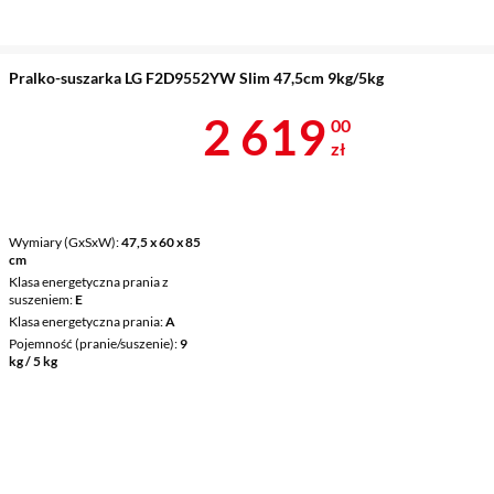
Pralko-suszarka LG F2D9552YW Slim 47,5cm 9kg/5kg
Cena 2 619 z
2 619
00
zł
Wymiary (GxSxW)
47,5 x 60 x 85
cm
Klasa energetyczna prania z
suszeniem
E
Klasa energetyczna prania
A
Pojemność (pranie/suszenie)
9
kg / 5 kg