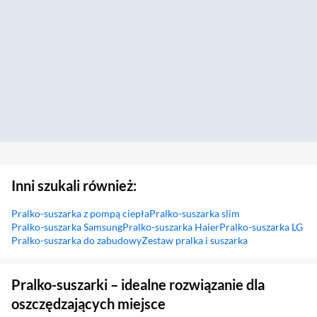
Inni szukali również:
Pralko-suszarka z pompą ciepła
Pralko-suszarka slim
Pralko-suszarka Samsung
Pralko-suszarka Haier
Pralko-suszarka LG
Pralko-suszarka do zabudowy
Zestaw pralka i suszarka
Sekcja pominięta
Pralko-suszarki – idealne rozwiązanie dla
oszczędzających miejsce