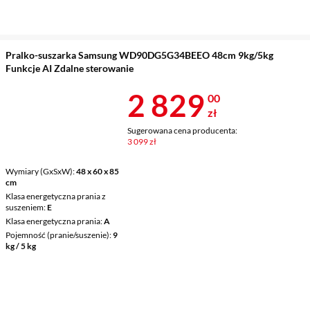
Pralko-suszarka Samsung WD90DG5G34BEEO 48cm 9kg/5kg
Funkcje AI Zdalne sterowanie
Cena 2 829 z
2 829
00
zł
Sugerowana cena producenta:
3 099 zł
Wymiary (GxSxW)
48 x 60 x 85
cm
Klasa energetyczna prania z
suszeniem
E
Klasa energetyczna prania
A
Pojemność (pranie/suszenie)
9
kg / 5 kg