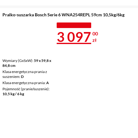
Pralko-suszarka Bosch Serie 6 WNA254REPL 59cm 10,5kg/6kg
TANIEJ Z KODEM
Cena 3 097 z
3 097
00
zł
Wymiary (GxSxW)
59 x 59,8 x
84,8 cm
Klasa energetyczna prania z
suszeniem
D
Klasa energetyczna prania
A
Pojemność (pranie/suszenie)
10,5 kg / 6 kg