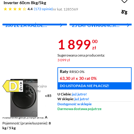
Inverter 60cm 8kg/5kg
4.4 gwiazdek
4.4
172 opinie
nr kat. 1285569
100 ZŁ ZA KAŻDE
25 LAT GWARANCJI
WYDANE 1000 ZŁ
PRODUCENTA
Cena 1 899 z
1 899
00
zł
Sugerowana cena producenta:
3 099 zł
Raty
RRSO 0%
63,30 zł
x 30 rat
0%
Karta
DO LISTOPADA NIE PŁACISZ!
informacyjna
Plik w formacie pdf
(otworzy się w nowym oknie)
produktu
U Ciebie:
już jutro!
Wymiary (GxSxW)
55 x 60 x 85
W sklepie:
już jutro!
cm
Dostępność w sklepie
Klasa energetyczna prania z
Darmowa dostawa pojutrze
suszeniem
D
Klasa energetyczna prania
A
Pojemność (pranie/suszenie)
8
kg / 5 kg