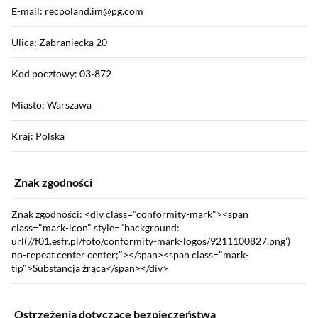
E-mail: recpoland.im@pg.com
Ulica: Zabraniecka 20
Kod pocztowy: 03-872
Miasto: Warszawa
Kraj: Polska
Znak zgodności
Znak zgodności: <div class="conformity-mark"><span
class="mark-icon" style="background:
url('//f01.esfr.pl/foto/conformity-mark-logos/9211100827.png')
no-repeat center center;"></span><span class="mark-
tip">Substancja żrąca</span></div>
Ostrzeżenia dotyczące bezpieczeństwa