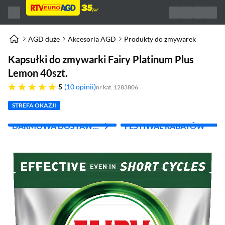
AGD duże
Akcesoria AGD
Produkty do zmywarek
Kapsułki do zmywarki Fairy Platinum Plus
Lemon 40szt.
pięć gwiazdek
5
10 opinii
nr kat. 1283806
STREFA OKAZJI
DARMOWA DOSTAWA
FESTIWAL RABATÓW
Z INPOST