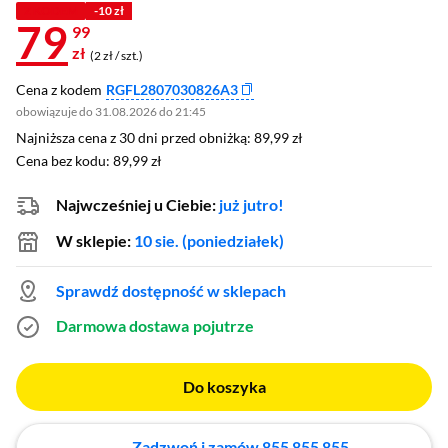
Z KODEM
-10 zł
79
99
zł
(2 zł / szt.)
Cena z kodem
RGFL2807030826A3
obowiązuje do 31.08.2026 do 21:45
Najniższa cena z 30 dni przed obniżką: 89,99 zł
Najniższa cena z 30 dni przed obniżką:
89,99 zł
Cena bez kodu: 89,99 zł
Cena bez kodu:
89,99 zł
Najwcześniej u Ciebie:
już jutro!
W sklepie:
10 sie. (poniedziałek)
Sprawdź dostępność w sklepach
Darmowa dostawa
pojutrze
Do koszyka
Zadzwoń i zamów 855 855 855