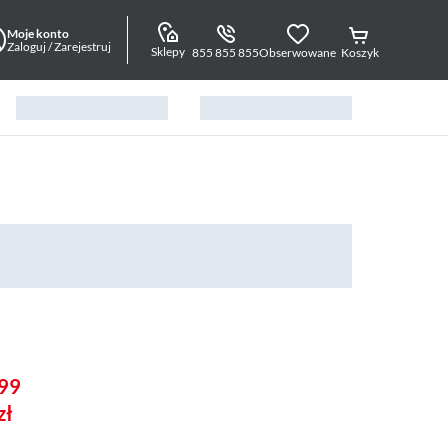
Moje konto
Zaloguj / Zarejestruj
Sklepy
855 855 855
Obserwowane
Koszyk
99
zł