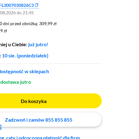
FL3007030826C3
.08.2026 do 21:45
0 dni przed obniżką: 309,99 zł
30 dni przed obniżką:
309,99 zł
9 zł
9 zł
iej u Ciebie:
już jutro!
:
10 sie. (poniedziałek)
ostępność w sklepach
dostawa
jutro
Do koszyka
Zadzwoń i zamów 855 855 855
ng, raty i odroczona płatność dla firm