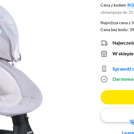
Cena z kodem
RG
obowiązuje do 31
Najniższa cena z 3
Najniższa cena z 
Cena bez kodu: 39
Cena bez kodu:
39
Najwcześn
W sklepie
Sprawdź d
Darmowa 
Leasi