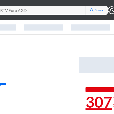
Szukaj
TANIEJ Z KODEM
307