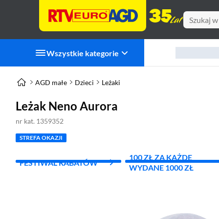
Wszystkie kategorie
AGD małe
Dzieci
Leżaki
Leżak Neno Aurora
nr kat. 1359352
STREFA OKAZJI
100 ZŁ ZA KAŻDE
FESTIWAL RABATÓW
WYDANE 1000 ZŁ