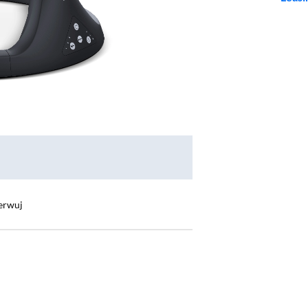
erwuj