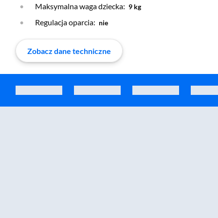
Maksymalna waga dziecka:
9 kg
Regulacja oparcia:
nie
Zobacz dane techniczne
Zostałeś przeniesiony do sekcji akcesoriów