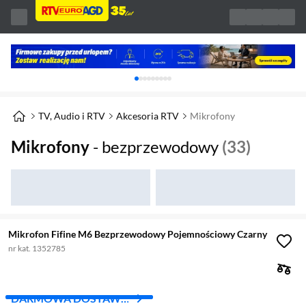
Karuzela z banerami, aktualny element 1 z 
TV, Audio i RTV
Akcesoria RTV
Mikrofony
Mikrofony
- bezprzewodowy
(33)
Mikrofon Fifine M6 Bezprzewodowy Pojemnościowy Czarny
nr kat. 1352785
DARMOWA DOSTAWA