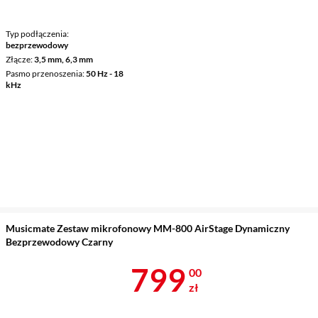
Typ podłączenia
bezprzewodowy
Złącze
3,5 mm, 6,3 mm
Pasmo przenoszenia
50 Hz - 18
kHz
Musicmate Zestaw mikrofonowy MM-800 AirStage Dynamiczny
Bezprzewodowy Czarny
Cena 799 zł
799
00
zł