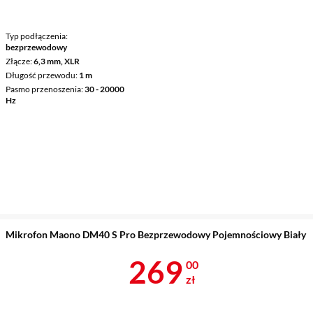
Typ podłączenia
bezprzewodowy
Złącze
6,3 mm, XLR
Długość przewodu
1 m
Pasmo przenoszenia
30 - 20000
Hz
Mikrofon Maono DM40 S Pro Bezprzewodowy Pojemnościowy Biały
Cena 269 zł
269
00
zł