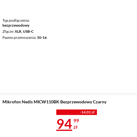
Typ podłączenia
bezprzewodowy
Złącze
XLR, USB-C
Pasmo przenoszenia
50-16
Mikrofon Nedis MICW110BK Bezprzewodowy Czarny
Z KODEM
-14,01 zł
Cena 94,99 z
94
99
zł