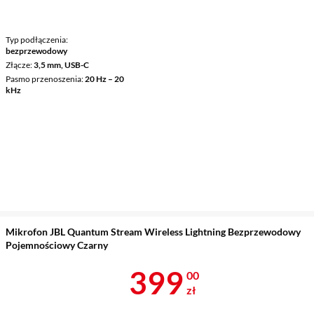
Typ podłączenia
bezprzewodowy
Złącze
3,5 mm, USB-C
Pasmo przenoszenia
20 Hz – 20
kHz
Mikrofon JBL Quantum Stream Wireless Lightning Bezprzewodowy
Pojemnościowy Czarny
Cena 399 zł
399
00
zł