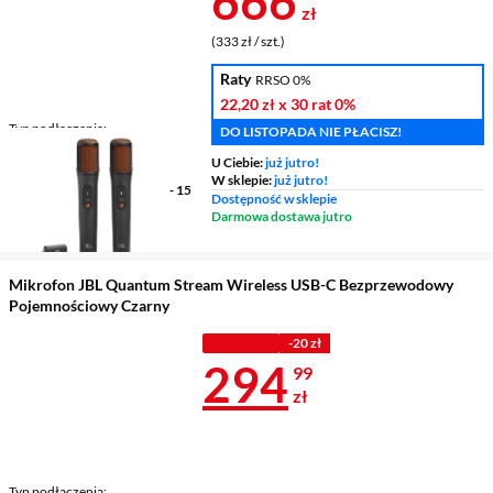
666
zł
(333 zł / szt.)
Raty
RRSO 0%
22,20 zł
x 30 rat
0%
Typ podłączenia
DO LISTOPADA NIE PŁACISZ!
bezprzewodowy
U Ciebie:
już jutro!
Złącze
USB-C
W sklepie:
już jutro!
Pasmo przenoszenia
50 Hz - 15
Dostępność w sklepie
kHz
Darmowa dostawa jutro
Mikrofon JBL Quantum Stream Wireless USB-C Bezprzewodowy
Pojemnościowy Czarny
Z KODEM
-20 zł
Cena 294,99 
294
99
zł
Typ podłączenia