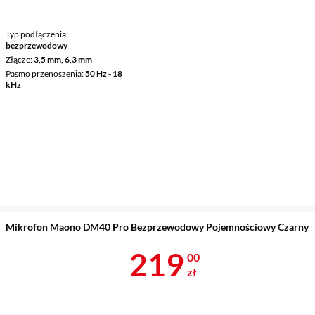
Typ podłączenia
bezprzewodowy
Złącze
3,5 mm, 6,3 mm
Pasmo przenoszenia
50 Hz - 18
kHz
Mikrofon Maono DM40 Pro Bezprzewodowy Pojemnościowy Czarny
Cena 219 zł
219
00
zł