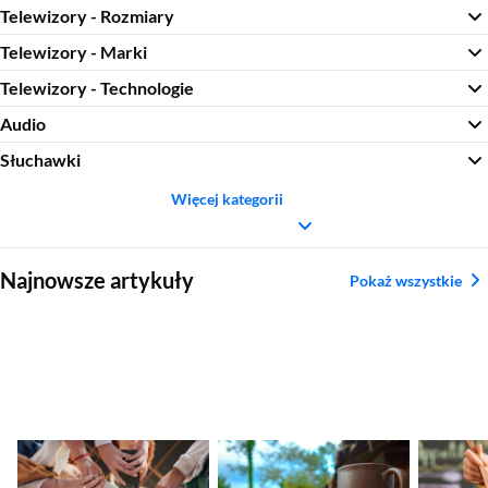
Telewizory - Rozmiary
Telewizory - Marki
Telewizory - Technologie
Audio
Słuchawki
Więcej kategorii
Sekcja pominięta
Najnowsze artykuły
Pokaż wszystkie
Nadchodzące
Ranking aparatów
Najleps
premiery smartfonów
kompaktowych.
tytanow