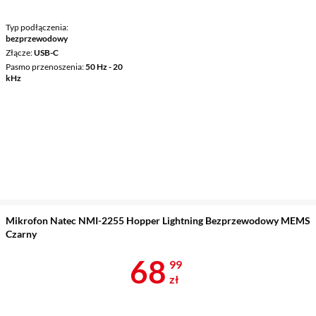
Typ podłączenia
bezprzewodowy
Złącze
USB-C
Pasmo przenoszenia
50 Hz - 20
kHz
Mikrofon Natec NMI-2255 Hopper Lightning Bezprzewodowy MEMS
Czarny
Cena 68,99 z
68
99
zł