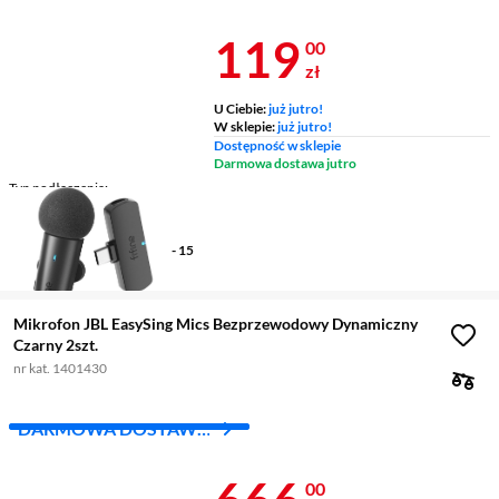
Z INPOST
Cena 119 zł
119
00
zł
U Ciebie:
już jutro!
W sklepie:
już jutro!
Dostępność w sklepie
Darmowa dostawa jutro
Typ podłączenia
bezprzewodowy
Złącze
USB-C
Pasmo przenoszenia
50 Hz - 15
kHz
Mikrofon JBL EasySing Mics Bezprzewodowy Dynamiczny
Czarny 2szt.
nr kat. 1401430
DARMOWA DOSTAWA
Z INPOST
Cena 666 zł
00