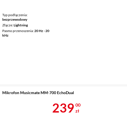
Typ podłączenia
bezprzewodowy
Złącze
Lightning
Pasmo przenoszenia
20 Hz - 20
kHz
Mikrofon Musicmate MM-700 EchoDual
Cena 239 zł
239
00
zł