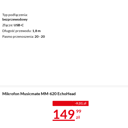
Typ podłączenia
bezprzewodowy
Złącze
USB-C
Długość przewodu
1,8 m
Pasmo przenoszenia
20 - 20
Mikrofon Musicmate MM-620 EchoHead
Z KODEM
-9,01 zł
Cena 149,99 
149
99
zł