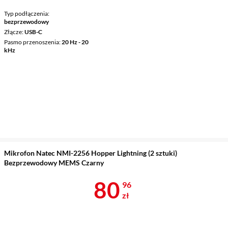
Typ podłączenia
bezprzewodowy
Złącze
USB-C
Pasmo przenoszenia
20 Hz - 20
kHz
Mikrofon Natec NMI-2256 Hopper Lightning (2 sztuki)
Bezprzewodowy MEMS Czarny
Cena 80,96 z
80
96
zł