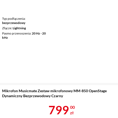
Typ podłączenia
bezprzewodowy
Złącze
Lightning
Pasmo przenoszenia
20 Hz - 20
kHz
Mikrofon Musicmate Zestaw mikrofonowy MM-850 OpenStage
Dynamiczny Bezprzewodowy Czarny
Cena 799 zł
799
00
zł