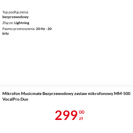
Typ podłączenia
bezprzewodowy
Złącze
Lightning
Pasmo przenoszenia
20 Hz - 20
kHz
Mikrofon Musicmate Bezprzewodowy zestaw mikrofonowy MM-500
VocalPro Duo
Cena 299 zł
299
00
zł