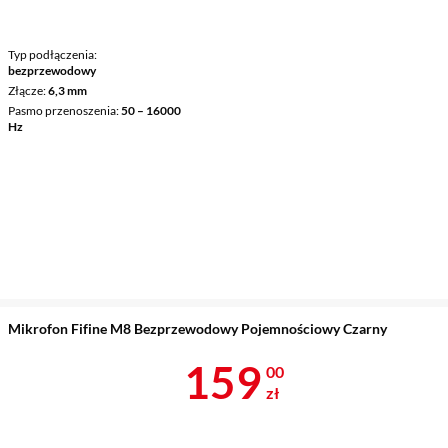
Typ podłączenia
bezprzewodowy
Złącze
6,3 mm
Pasmo przenoszenia
50 – 16000
Hz
Mikrofon Fifine M8 Bezprzewodowy Pojemnościowy Czarny
Cena 159 zł
159
00
zł