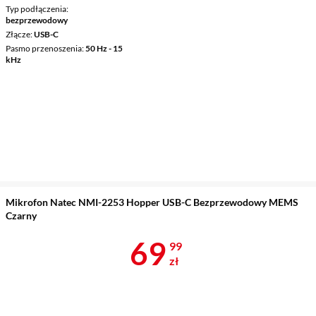
Typ podłączenia
bezprzewodowy
Złącze
USB-C
Pasmo przenoszenia
50 Hz - 15
kHz
Mikrofon Natec NMI-2253 Hopper USB-C Bezprzewodowy MEMS
Czarny
Cena 69,99 z
69
99
zł