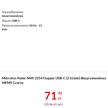
Typ podłączenia
bezprzewodowy
Złącze
USB-C
Pasmo przenoszenia
50 Hz - 15
kHz
Mikrofon Natec NMI-2254 Hopper USB-C (2 Sztuki) Bezprzewodowy
MEMS Czarny
Cena 71,92 z
71
92
zł
(35,96 zł / szt.)