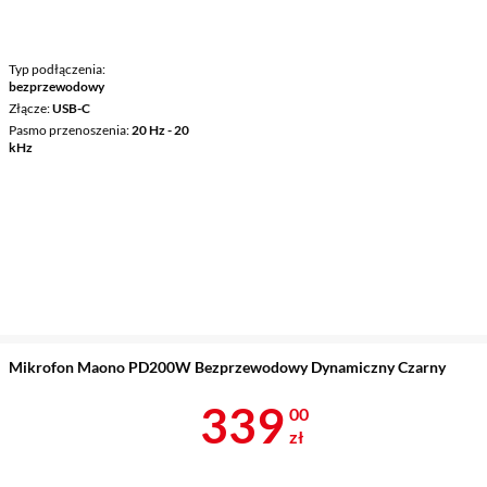
Typ podłączenia
bezprzewodowy
Złącze
USB-C
Pasmo przenoszenia
20 Hz - 20
kHz
Mikrofon Maono PD200W Bezprzewodowy Dynamiczny Czarny
Cena 339 zł
339
00
zł