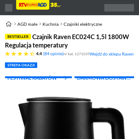
AGD małe
Kuchnia
Czajniki elektryczne
Czajnik Raven EC024C 1,5l 1800W
BESTSELLER
Regulacja temperatury
4.4 gwiazdek
4.4
84 opinie
Wejdź do sklepu Raven
nr kat. 1271035
(otworzy się w nowym okn
STREFA OKAZJI
FESTIWAL RABATÓW
DARMOWA DOSTAWA
Z INPOST