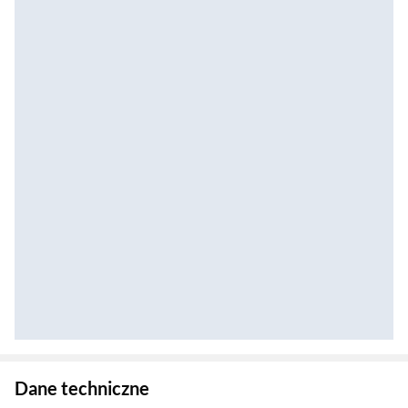
Zostałeś przeniesiony do danych technicznych produktu
Dane techniczne