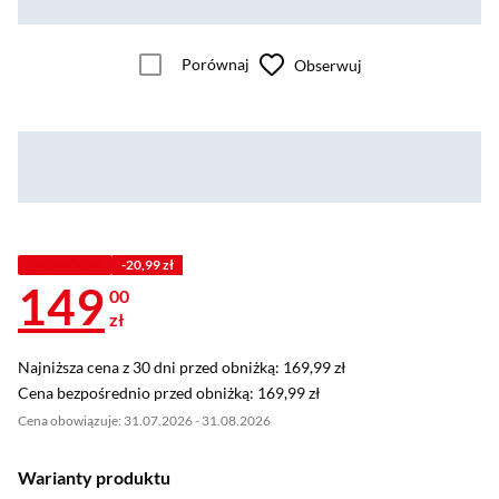
Porównaj
Obserwuj
PROMOCJA
-20,99 zł
149
00
zł
Najniższa cena z 30 dni przed obniżką: 169,99 zł
Najniższa cena z 30 dni przed obniżką:
169,99 zł
Cena bezpośrednio przed obniżką: 169,99 zł
Cena bezpośrednio przed obniżką:
169,99 zł
Cena obowiązuje: 31.07.2026 - 31.08.2026
Warianty produktu