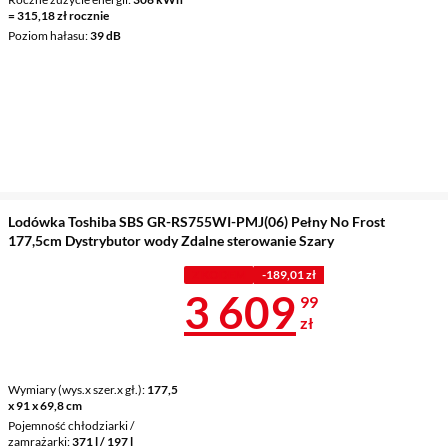
= 315,18 zł rocznie
Poziom hałasu
39 dB
Lodówka Toshiba SBS GR-RS755WI-PMJ(06) Pełny No Frost
177,5cm Dystrybutor wody Zdalne sterowanie Szary
Z KODEM
-189,01 zł
Cena 3 609,9
3 609
99
zł
Wymiary (wys.x szer.x gł.)
177,5
x 91 x 69,8 cm
Pojemność chłodziarki /
zamrażarki
371 l / 197 l