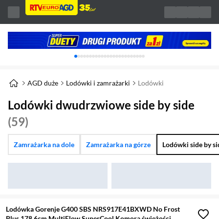
Karuzela z banerami, aktualny element 1 z 
AGD duże
Lodówki i zamrażarki
Lodówki
Lodówki dwudrzwiowe side by side
(59)
Zamrażarka na dole
Zamrażarka na górze
Lodówki side by si
Lodówka Gorenje G400 SBS NRS917E41BXWD No Frost
Plus 178,6cm MultiFlow SuperCool Komora świeżości