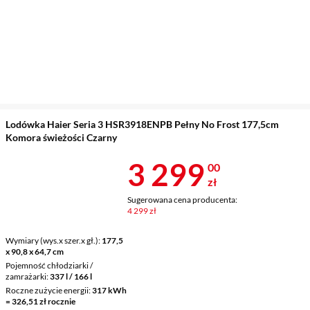
Lodówka Haier Seria 3 HSR3918ENPB Pełny No Frost 177,5cm
Komora świeżości Czarny
Cena 3 299 z
3 299
00
zł
Sugerowana cena producenta:
4 299 zł
Wymiary (wys.x szer.x gł.)
177,5
x 90,8 x 64,7 cm
Pojemność chłodziarki /
zamrażarki
337 l / 166 l
Roczne zużycie energii
317 kWh
= 326,51 zł rocznie