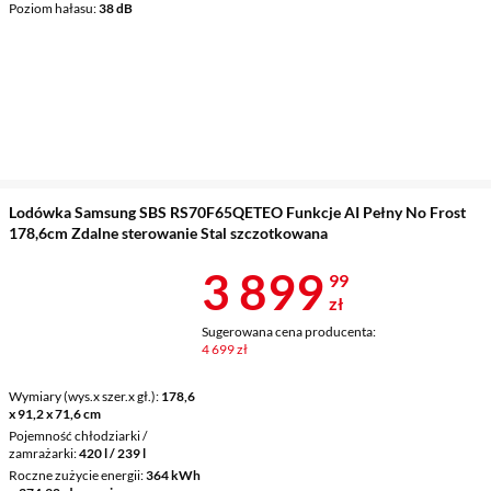
Poziom hałasu
38 dB
Lodówka Samsung SBS RS70F65QETEO Funkcje AI Pełny No Frost
178,6cm Zdalne sterowanie Stal szczotkowana
Cena 3 899,9
3 899
99
zł
Sugerowana cena producenta:
4 699 zł
Wymiary (wys.x szer.x gł.)
178,6
x 91,2 x 71,6 cm
Pojemność chłodziarki /
zamrażarki
420 l / 239 l
Roczne zużycie energii
364 kWh