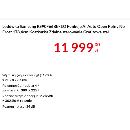
Lodówka Samsung RS90F66BEFEO Funkcje AI Auto Open Pełny No
Frost 178,4cm Kostkarka Zdalne sterowanie Grafitowa stal
Cena 11 999 
11 999
00
zł
Wymiary (wys.x szer.x gł.)
178,4
x 91,2 x 72,6 cm
Pojemność chłodziarki /
zamrażarki
389 l / 225 l
Roczne zużycie energii
352 kWh
= 362,56 zł rocznie
Poziom hałasu
34 dB