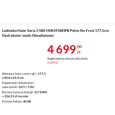
Lodówka Haier Seria 3 SBS HSR3918EIPB Pełny No Frost 177,5cm
Dystrybutor wody Obsydianowy
Cena 4 699 z
4 699
00
zł
Sugerowana cena producenta:
5 299 zł
Wymiary (wys.x szer.x gł.)
177,5
x 90,8 x 65,9 cm
Pojemność chłodziarki /
zamrażarki
337 l / 178 l
Roczne zużycie energii
317 kWh
= 326,51 zł rocznie
Poziom hałasu
40 dB