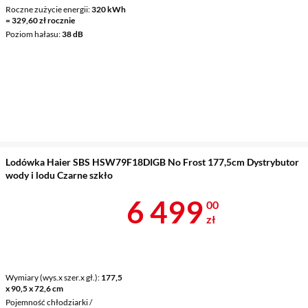
Roczne zużycie energii
320 kWh
= 329,60 zł rocznie
Poziom hałasu
38 dB
Lodówka Haier SBS HSW79F18DIGB No Frost 177,5cm Dystrybutor
wody i lodu Czarne szkło
Cena 6 499 z
6 499
00
zł
Wymiary (wys.x szer.x gł.)
177,5
x 90,5 x 72,6 cm
Pojemność chłodziarki /