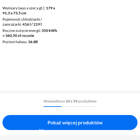
Wymiary (wys.x szer.x gł.)
179 x
91,3 x 73,5 cm
Pojemność chłodziarki /
zamrażarki
416 l / 219 l
Roczne zużycie energii
350 kWh
= 360,50 zł rocznie
Poziom hałasu
36 dB
Wyświetlono
20 z 59
produktów
Pokaż więcej produktów