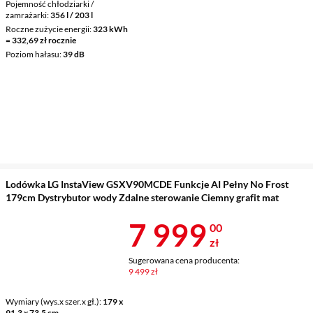
Pojemność chłodziarki /
zamrażarki
356 l / 203 l
Roczne zużycie energii
323 kWh
= 332,69 zł rocznie
Poziom hałasu
39 dB
Lodówka LG InstaView GSXV90MCDE Funkcje AI Pełny No Frost
179cm Dystrybutor wody Zdalne sterowanie Ciemny grafit mat
Cena 7 999 z
7 999
00
zł
Sugerowana cena producenta:
9 499 zł
Wymiary (wys.x szer.x gł.)
179 x
91,3 x 73,5 cm