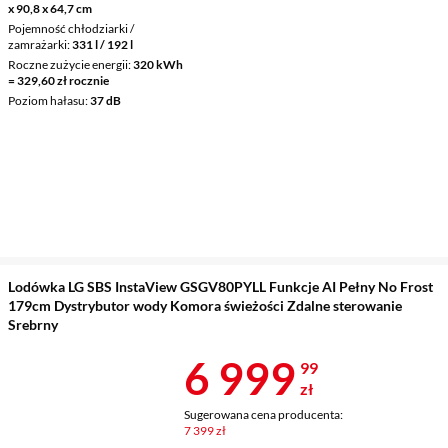
x 90,8 x 64,7 cm
Pojemność chłodziarki /
zamrażarki
331 l / 192 l
Roczne zużycie energii
320 kWh
= 329,60 zł rocznie
Poziom hałasu
37 dB
Lodówka LG SBS InstaView GSGV80PYLL Funkcje AI Pełny No Frost
179cm Dystrybutor wody Komora świeżości Zdalne sterowanie
Srebrny
Cena 6 999,9
6 999
99
zł
Sugerowana cena producenta:
7 399 zł