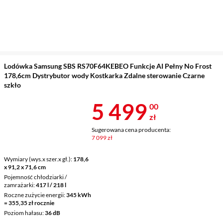
Lodówka Samsung SBS RS70F64KEBEO Funkcje AI Pełny No Frost
178,6cm Dystrybutor wody Kostkarka Zdalne sterowanie Czarne
szkło
Cena 5 499 z
5 499
00
zł
Sugerowana cena producenta:
7 099 zł
Wymiary (wys.x szer.x gł.)
178,6
x 91,2 x 71,6 cm
Pojemność chłodziarki /
zamrażarki
417 l / 218 l
Roczne zużycie energii
345 kWh
= 355,35 zł rocznie
Poziom hałasu
36 dB