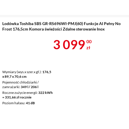
Lodówka Toshiba SBS GR-RS696WI-PMJ(60) Funkcje AI Pełny No
Frost 176,5cm Komora świeżości Zdalne sterowanie Inox
Cena 3 099 z
3 099
00
zł
Wymiary (wys.x szer.x gł.)
176,5
x 89,7 x 70,6 cm
Pojemność chłodziarki /
zamrażarki
349 l / 206 l
Roczne zużycie energii
322 kWh
= 331,66 zł rocznie
Poziom hałasu
41 dB