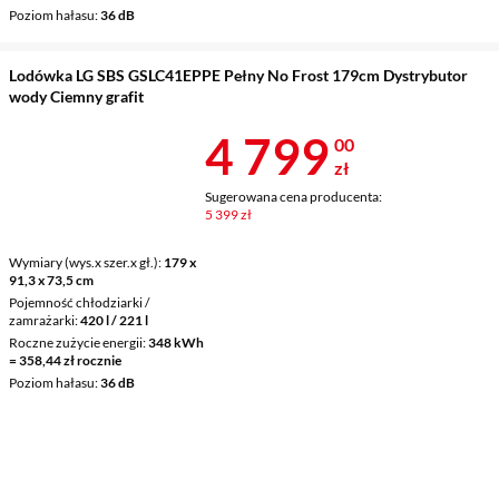
Poziom hałasu
36 dB
Lodówka LG SBS GSLC41EPPE Pełny No Frost 179cm Dystrybutor
wody Ciemny grafit
Cena 4 799 z
4 799
00
zł
Sugerowana cena producenta:
5 399 zł
Wymiary (wys.x szer.x gł.)
179 x
91,3 x 73,5 cm
Pojemność chłodziarki /
zamrażarki
420 l / 221 l
Roczne zużycie energii
348 kWh
= 358,44 zł rocznie
Poziom hałasu
36 dB