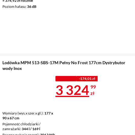
= 374,92 zł rocznie
Poziom hałasu
36 dB
Lodówka MPM 513-SBS-17M Pełny No Frost 177cm Dystrybutor
wody Inox
Z KODEM
-174,01 zł
Cena 3 324,9
3 324
99
zł
Wymiary (wys.x szer.x gł.)
177 x
90 x 67 cm
Pojemność chłodziarki /
zamrażarki
344 l / 169 l
Roczne zużycie energii
306 kWh