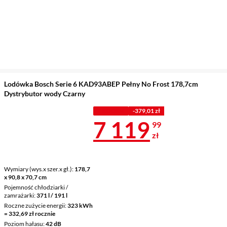
Lodówka Bosch Serie 6 KAD93ABEP Pełny No Frost 178,7cm
Dystrybutor wody Czarny
Z KODEM
-379,01 zł
Cena 7 119,9
7 119
99
zł
Wymiary (wys.x szer.x gł.)
178,7
x 90,8 x 70,7 cm
Pojemność chłodziarki /
zamrażarki
371 l / 191 l
Roczne zużycie energii
323 kWh
= 332,69 zł rocznie
Poziom hałasu
42 dB