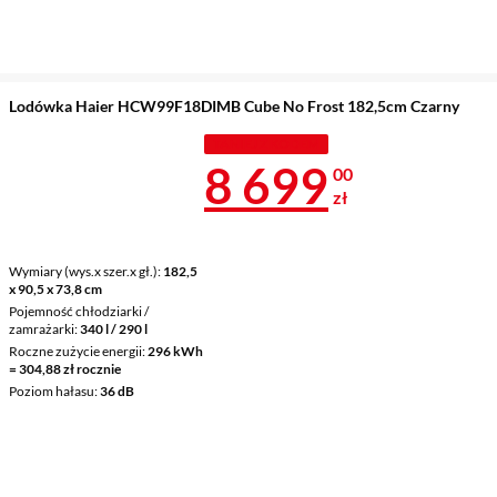
Lodówka Haier HCW99F18DIMB Cube No Frost 182,5cm Czarny
TANIEJ Z KODEM
Cena 8 699 z
8 699
00
zł
Wymiary (wys.x szer.x gł.)
182,5
x 90,5 x 73,8 cm
Pojemność chłodziarki /
zamrażarki
340 l / 290 l
Roczne zużycie energii
296 kWh
= 304,88 zł rocznie
Poziom hałasu
36 dB