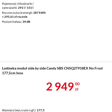
Pojemność chłodziarki /
zamrażarki
291 l / 151 l
Roczne zużycie energii
287 kWh
= 295,61 zł rocznie
Poziom hałasu
39 dB
Lodówka moduł side by side Candy SBS CNSQ2T918EX No Frost
177,5cm Inox
Cena 2 949 z
2 949
00
zł
Wymiary (wys.x szer.x gł.)
177,5