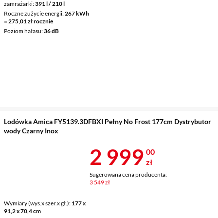
zamrażarki
391 l / 210 l
Roczne zużycie energii
267 kWh
= 275,01 zł rocznie
Poziom hałasu
36 dB
Lodówka Amica FY5139.3DFBXI Pełny No Frost 177cm Dystrybutor
wody Czarny Inox
Cena 2 999 z
2 999
00
zł
Sugerowana cena producenta:
3 549 zł
Wymiary (wys.x szer.x gł.)
177 x
91,2 x 70,4 cm