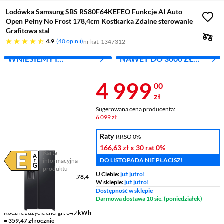
Lodówka Samsung SBS RS80F64KEFEO Funkcje AI Auto
Open Pełny No Frost 178,4cm Kostkarka Zdalne sterowanie
Grafitowa stal
4.9 gwiazdek
4.9
40 opinii
nr kat. 1347312
WNIESIEMY I
NAWET DO 3000 ZŁ
ZAINSTALUJEMY ZA 1
RABATU
ZŁ
Cena 4 999 z
4 999
00
zł
Sugerowana cena producenta:
6 099 zł
Raty
RRSO 0%
166,63 zł
x 30 rat
0%
Karta
DO LISTOPADA NIE PŁACISZ!
informacyjna
Plik w formacie pdf
(otworzy się w nowym oknie)
produktu
U Ciebie:
już jutro!
Wymiary (wys.x szer.x gł.)
178,4
W sklepie:
już jutro!
x 91,2 x 72,6 cm
Dostępność w sklepie
Pojemność chłodziarki /
Darmowa dostawa 10 sie. (poniedziałek)
zamrażarki
420 l / 220 l
Roczne zużycie energii
349 kWh
= 359,47 zł rocznie