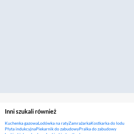
Inni szukali również
Kuchenka gazowa
Lodówka na raty
Zamrażarka
Kostkarka do lodu
Płyta indukcyjna
Piekarnik do zabudowy
Pralka do zabudowy