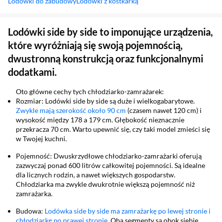
Lodówki do zabudowy
Lodówki z kostkarką
Sekcja pominięta
Lodówki side by side to imponujące urządzenia,
które wyróżniają się swoją pojemnością,
dwustronną konstrukcją oraz funkcjonalnymi
dodatkami.
Oto główne cechy tych chłodziarko-zamrażarek:
Rozmiar: Lodówki side by side są duże i wielkogabarytowe.
Zwykle mają szerokość około 90 cm
(czasem nawet 120 cm) i
wysokość między 178 a 179 cm. Głębokość nieznacznie
przekracza 70 cm. Warto upewnić się, czy taki model zmieści się
w Twojej kuchni.
Pojemność: Dwuskrzydłowe chłodziarko-zamrażarki oferują
zazwyczaj ponad 600 litrów całkowitej pojemności. Są idealne
dla licznych rodzin, a nawet większych gospodarstw.
Chłodziarka ma zwykle dwukrotnie większą pojemność niż
zamrażarka.
Budowa:
Lodówka side by side ma zamrażarkę po lewej stronie i
chłodziarkę po prawej stronie
. Oba segmenty są obok siebie,