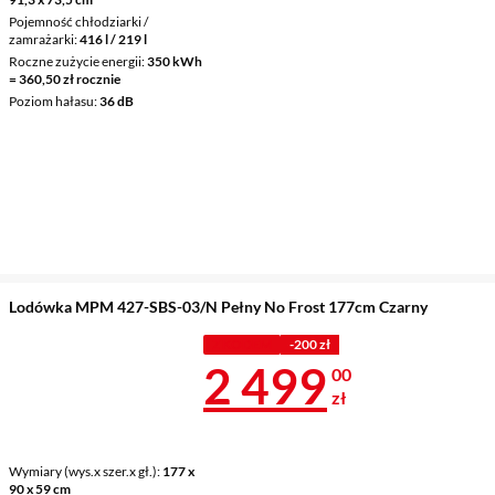
Pojemność chłodziarki /
zamrażarki
416 l / 219 l
Roczne zużycie energii
350 kWh
= 360,50 zł rocznie
Poziom hałasu
36 dB
Lodówka MPM 427-SBS-03/N Pełny No Frost 177cm Czarny
Z KODEM
-200 zł
Cena 2 499 z
2 499
00
zł
Wymiary (wys.x szer.x gł.)
177 x
90 x 59 cm