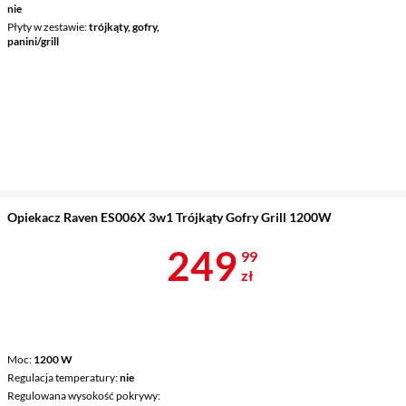
nie
Płyty w zestawie
trójkąty, gofry,
panini/grill
Opiekacz Raven ES006X 3w1 Trójkąty Gofry Grill 1200W
Cena 249,99 
249
99
zł
Moc
1200 W
Regulacja temperatury
nie
Regulowana wysokość pokrywy