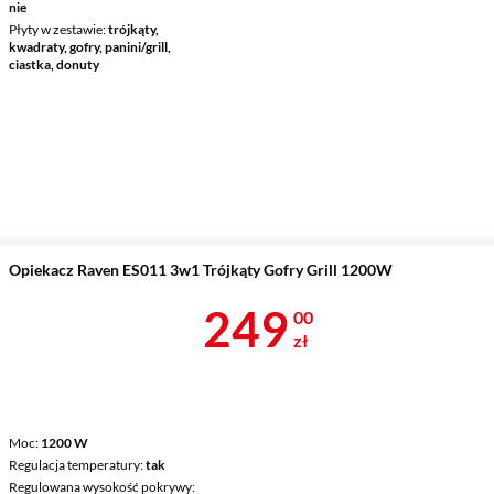
nie
Płyty w zestawie
trójkąty,
kwadraty, gofry, panini/grill,
ciastka, donuty
Opiekacz Raven ES011 3w1 Trójkąty Gofry Grill 1200W
Cena 249 zł
249
00
zł
Moc
1200 W
Regulacja temperatury
tak
Regulowana wysokość pokrywy