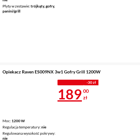
Płyty w zestawie
trójkąty, gofry,
panini/grill
Opiekacz Raven ES009NX 3w1 Gofry Grill 1200W
PROMOCJA
-30 zł
Cena 189 zł
189
00
zł
Moc
1200 W
Regulacja temperatury
nie
Regulowana wysokość pokrywy
nie