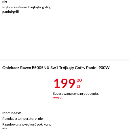
nie
Płyty w zestawie
trójkąty, gofry,
panini/grill
Opiekacz Raven ES005NX 3w1 Trójkąty Gofry Panini 900W
Cena 199 zł
199
00
zł
Sugerowana cena producenta:
229 zł
Moc
900 W
Regulacja temperatury
nie
Regulowana wysokość pokrywy
nie