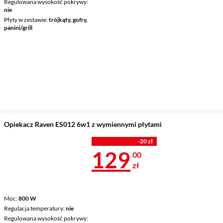
Regulowana wysokość pokrywy
nie
Płyty w zestawie
trójkąty, gofry,
panini/grill
Opiekacz Raven ES012 6w1 z wymiennymi płytami
PROMOCJA
-20 zł
Cena 129 zł
129
00
zł
Moc
800 W
Regulacja temperatury
nie
Regulowana wysokość pokrywy