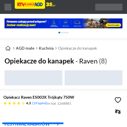
Karuzela z banerami, aktualny element 1 z 
AGD małe
Kuchnia
Opiekacze do kanapek
Opiekacze do kanapek
- Raven
(8)
Opiekacz Raven ES003X Trójkąty 750W
4.3 gwiazdek
4.3
19 opinii
nr kat. 1268881
FESTIWAL RABATÓW