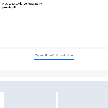
Płyty w zestawie
trójkąty, gofry,
panini/grill
Wyświetlono
8 z 8
produktów