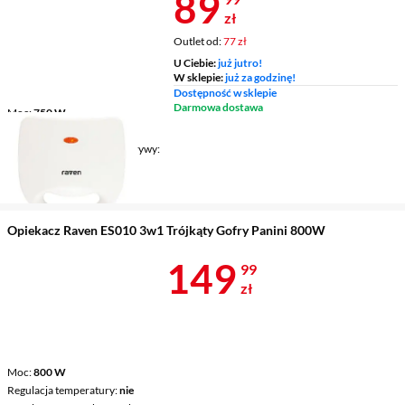
Cena 89,99 z
89
zł
Outlet od:
77 zł
U Ciebie:
już jutro!
W sklepie:
już za godzinę!
Dostępność w sklepie
Darmowa dostawa
Moc
750 W
Regulacja temperatury
nie
Regulowana wysokość pokrywy
nie
Płyty w zestawie
trójkąty
Opiekacz Raven ES010 3w1 Trójkąty Gofry Panini 800W
Cena 149,99 
149
99
zł
Moc
800 W
Regulacja temperatury
nie