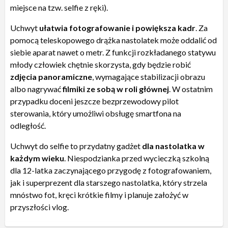
miejsce na tzw. selfie z ręki).
Uchwyt
ułatwia fotografowanie i powiększa kadr
. Za
pomocą teleskopowego drążka nastolatek może oddalić od
siebie aparat nawet o metr. Z funkcji rozkładanego statywu
młody człowiek chętnie skorzysta, gdy będzie robić
zdjęcia panoramiczne
, wymagające stabilizacji obrazu
albo nagrywać
filmiki ze sobą w roli głównej
. W ostatnim
przypadku doceni jeszcze bezprzewodowy pilot
sterowania, który umożliwi obsługę smartfona na
odległość.
Uchwyt do selfie to przydatny gadżet
dla nastolatka w
każdym wieku
. Niespodzianka przed wycieczką szkolną
dla 12-latka zaczynającego przygodę z fotografowaniem,
jak i superprezent dla starszego nastolatka, który strzela
mnóstwo fot, kręci krótkie filmy i planuje założyć w
przyszłości vlog.