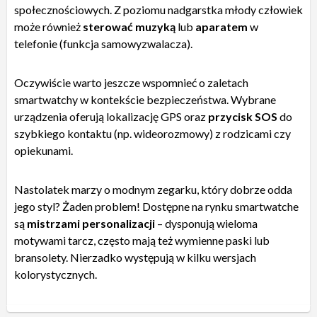
społecznościowych. Z poziomu nadgarstka młody człowiek
może również
sterować muzyką
lub
aparatem
w
telefonie (funkcja samowyzwalacza).
Oczywiście warto jeszcze wspomnieć o zaletach
smartwatchy w kontekście bezpieczeństwa. Wybrane
urządzenia oferują lokalizację GPS oraz
przycisk SOS
do
szybkiego kontaktu (np. wideorozmowy) z rodzicami czy
opiekunami.
Nastolatek marzy o modnym zegarku, który dobrze odda
jego styl? Żaden problem! Dostępne na rynku smartwatche
są
mistrzami personalizacji
– dysponują wieloma
motywami tarcz, często mają też wymienne paski lub
bransolety. Nierzadko występują w kilku wersjach
kolorystycznych.