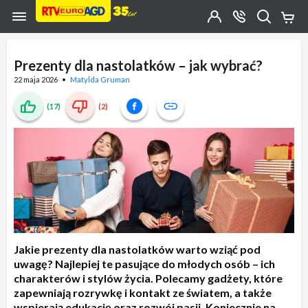
Przejdź do zawartości strony
Przejdź do wyszukiwarki
Przejdź do kategorii
Przejdź do stopki
Moje
OTWÓRZ
MENU
Konto
Koszy
KONTAKT
(0)
Jakiego
produktu
Prezenty dla nastolatków – jak wybrać?
szukasz?
22 maja 2026
Matylda Gruman
(17)
(2)
Jakie prezenty dla nastolatków warto wziąć pod
uwagę? Najlepiej te pasujące do młodych osób – ich
charakterów i stylów życia. Polecamy gadżety, które
zapewniają rozrywkę i kontakt ze światem, a także
wspierają edukację oraz rozwój pasji. Koniecznie na