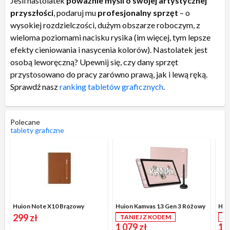
Jeśli nastolatek
poważnie myśli o swojej artystycznej
przyszłości
, podaruj mu
profesjonalny sprzęt
– o
wysokiej rozdzielczości, dużym obszarze roboczym, z
wieloma poziomami nacisku rysika (im więcej, tym lepsze
efekty cieniowania i nasycenia kolorów). Nastolatek jest
osobą leworęczną? Upewnij się, czy dany sprzęt
przystosowano do pracy zarówno prawą, jak i lewą ręką.
Sprawdź nasz
ranking tabletów graficznych
.
Polecane
tablety graficzne
Huion Note X10 Brązowy
Huion Kamvas 13 Gen 3 Różowy
Hui
299 zł
TANIEJ Z KODEM
Z
1 079 zł
18