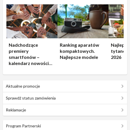
Nadchodzące
Ranking aparatów
Najlepsz
premiery
kompaktowych.
tytanowe
smartfonów –
Najlepsze modele
2026
kalendarz nowości
2026
Aktualne promocje
Sprawdź status zamówienia
Reklamacje
Program Partnerski