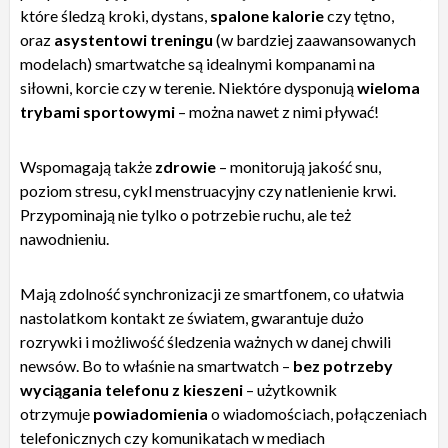
które śledzą kroki, dystans,
spalone kalorie
czy tętno,
oraz
asystentowi treningu
(w bardziej zaawansowanych
modelach) smartwatche są idealnymi kompanami na
siłowni, korcie czy w terenie. Niektóre dysponują
wieloma
trybami sportowymi
– można nawet z nimi pływać!
Wspomagają także
zdrowie
– monitorują jakość snu,
poziom stresu, cykl menstruacyjny czy natlenienie krwi.
Przypominają nie tylko o potrzebie ruchu, ale też
nawodnieniu.
Mają zdolność synchronizacji ze smartfonem, co ułatwia
nastolatkom kontakt ze światem, gwarantuje dużo
rozrywki i możliwość śledzenia ważnych w danej chwili
newsów. Bo to właśnie na smartwatch –
bez potrzeby
wyciągania telefonu z kieszeni
– użytkownik
otrzymuje
powiadomienia
o wiadomościach, połączeniach
telefonicznych czy komunikatach w mediach