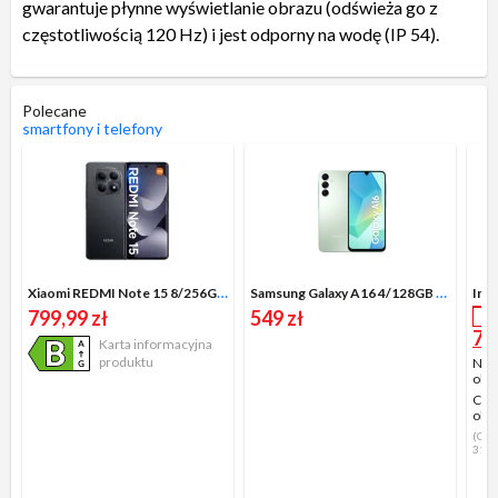
gwarantuje płynne wyświetlanie obrazu (odświeża go z
częstotliwością 120 Hz) i jest odporny na wodę (IP 54).
Polecane
smartfony i telefony
Xiaomi REDMI Note 15 8/256GB Funkcje AI 6,77" 120Hz 108Mpix Czarny
Samsung Galaxy A16 4/128GB 6,7" 90Hz 50Mpix Zielony
799,99 zł
549 zł
P
74
Karta informacyjna
produktu
Najn
obni
Cen
obni
(Cen
31.0