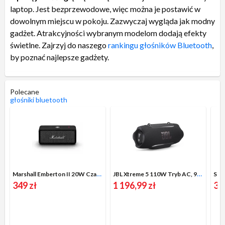
laptop. Jest bezprzewodowe, więc można je postawić w
dowolnym miejscu w pokoju. Zazwyczaj wygląda jak modny
gadżet. Atrakcyjności wybranym modelom dodają efekty
świetlne. Zajrzyj do naszego
rankingu głośników Bluetooth
,
by poznać najlepsze gadżety.
Polecane
głośniki bluetooth
Marshall Emberton II 20W Czarno-stalowy
JBL Xtreme 5 110W Tryb AC, 90W Tryb baterii Czarny
Sou
349 zł
1 196,99 zł
37