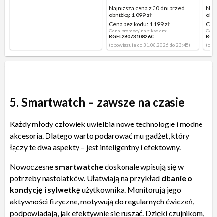
Najniższa cena z 30 dni przed
Najn
obniżką:
1 099 zł
obni
Cena bez kodu:
1 199 zł
Cen
Cena promocyjna z kodem:
Cena
RGFL2807310826C
RGF
(obowiązuje do 31.08.2026 do 23:45)
(obo
5. Smartwatch – zawsze na czasie
Każdy młody człowiek uwielbia nowe technologie i modne
akcesoria. Dlatego warto podarować mu gadżet, który
łączy te dwa aspekty – jest inteligentny i efektowny.
Nowoczesne
smartwatche
doskonale wpisują się w
potrzeby nastolatków. Ułatwiają na przykład
dbanie o
kondycję i sylwetkę
użytkownika. Monitorują jego
aktywności fizyczne, motywują do regularnych ćwiczeń,
podpowiadają, jak efektywnie się ruszać. Dzięki czujnikom,