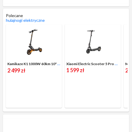
Polecane
hulajnogi elektryczne
Kamikaze K1 1000W 60km 10" Czarno-pomarańczowy
Xiaomi Electric Scooter 5 Pro 400W 60km 10" Czarny
1 599 zł
2 499 zł
2 1