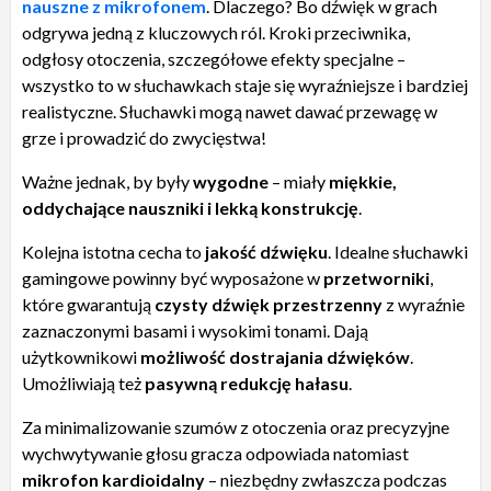
nauszne z mikrofonem
. Dlaczego? Bo dźwięk w grach
odgrywa jedną z kluczowych ról. Kroki przeciwnika,
odgłosy otoczenia, szczegółowe efekty specjalne –
wszystko to w słuchawkach staje się wyraźniejsze i bardziej
realistyczne. Słuchawki mogą nawet dawać przewagę w
grze i prowadzić do zwycięstwa!
Ważne jednak, by były
wygodne
– miały
miękkie,
oddychające nauszniki i lekką konstrukcję
.
Kolejna istotna cecha to
jakość dźwięku
. Idealne słuchawki
gamingowe powinny być wyposażone w
przetworniki
,
które gwarantują
czysty dźwięk przestrzenny
z wyraźnie
zaznaczonymi basami i wysokimi tonami. Dają
użytkownikowi
możliwość dostrajania dźwięków
.
Umożliwiają też
pasywną redukcję hałasu
.
Za minimalizowanie szumów z otoczenia oraz precyzyjne
wychwytywanie głosu gracza odpowiada natomiast
mikrofon kardioidalny
– niezbędny zwłaszcza podczas