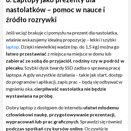
nastolatków – pomoc w nauce i
źródło rozrywki
Jeśli wciąż brakuje ci pomysłu na prezent dla nastolatka,
właśnie wskazujemy idealną propozycję – lekki i szybki
laptop
. Dzięki niewielkiej wadze (np. do 1,5 kg) można go
łatwo przestawiać
z miejsca na miejsce w domu lub
zabierać ze sobą do przyjaciół, rodziny czy w podróż w
plecaku
. Szybki dysk twardy SSD zadba o sprawną pracę
laptopa. A gdy wszystkie działania – takie jak start, dostęp
do programów i aplikacji, zapis prac – będą się odbywać w
mgnieniu oka,
cierpliwość nastolatka nie będzie
wystawiana na próbę
.
Dobry laptop z dostępem do internetu
ułatwi młodemu
człowiekowi naukę, przygotowywanie prezentacji,
wypracowań lub prac graficznych
. Sprawdzi się również
podczas spotkań czy kursów online
. Oczywiście