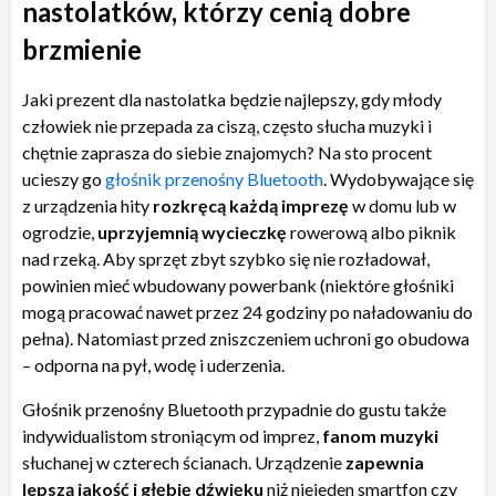
nastolatków, którzy cenią dobre
brzmienie
Jaki prezent dla nastolatka będzie najlepszy, gdy młody
człowiek nie przepada za ciszą, często słucha muzyki i
chętnie zaprasza do siebie znajomych? Na sto procent
ucieszy go
głośnik przenośny Bluetooth
. Wydobywające się
z urządzenia hity
rozkręcą każdą imprezę
w domu lub w
ogrodzie,
uprzyjemnią wycieczkę
rowerową albo piknik
nad rzeką. Aby sprzęt zbyt szybko się nie rozładował,
powinien mieć wbudowany powerbank (niektóre głośniki
mogą pracować nawet przez 24 godziny po naładowaniu do
pełna). Natomiast przed zniszczeniem uchroni go obudowa
– odporna na pył, wodę i uderzenia.
Głośnik przenośny Bluetooth przypadnie do gustu także
indywidualistom stroniącym od imprez,
fanom muzyki
słuchanej w czterech ścianach. Urządzenie
zapewnia
lepszą jakość i głębię dźwięku
niż niejeden smartfon czy