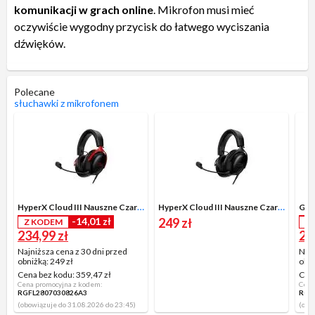
komunikacji w grach online
. Mikrofon musi mieć
oczywiście wygodny przycisk do łatwego wyciszania
dźwięków.
Polecane
słuchawki z mikrofonem
HyperX Cloud III Nauszne Czarno-czerwony
HyperX Cloud III Nauszne Czarny
-14,01 zł
249 zł
Z KODEM
Z
234,99 zł
29
Najniższa cena z 30 dni przed
Najn
obniżką:
249 zł
obni
Cena bez kodu:
359,47 zł
Cen
Cena promocyjna z kodem:
Cena
RGFL2807030826A3
RGF
(obowiązuje do 31.08.2026 do 23:45)
(obo