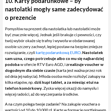
10. Karty podarunkowe – by
nastolatki mogły same zadecydować
o prezencie
Pomysłów
na prezent dla nastolatka lub nastolatki może
być znacznie więcej. Jednak jeśli brakuje ci pewności, czy
twój wybór okaże się trafny i wywoła w obdarowanej
osobie szczery zachwyt, lepiej postaw na bezpieczniejsze
rozwiązanie, czyli
kartę podarunkową EURO
.
Nastolatek
sam uzna, czego potrzebuje albo co mu się najbardziej
podoba
w ofercie RTV Euro AGD, i
zrealizuje voucher w
dogodnym dla siebie czasie
(karta jest ważna przez rok
od dnia jej nabycia). Młoda osoba może rozłożyć zakupy na
kilka etapów, np.
dziś kupi tablet, a za miesiąc etui na
telefon komórkowy
. Zyska więcej okazji do namysłu i
więcej radości, aż do wyczerpania środków.
A na czym polega twoje zadanie? Na zakupie vouchera o
wartości od 10 do 10 000 zł. Kartę w formacie portfelowym