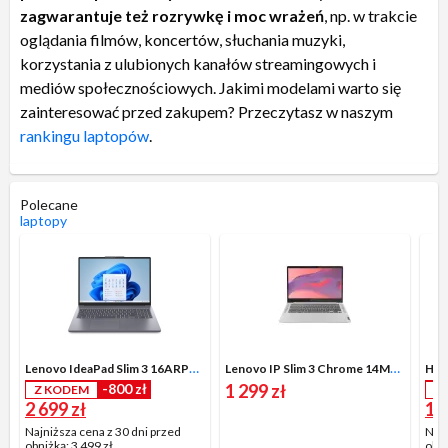
zagwarantuje też rozrywkę i moc wrażeń
, np. w trakcie
oglądania filmów, koncertów, słuchania muzyki,
korzystania z ulubionych kanałów streamingowych i
mediów społecznościowych. Jakimi modelami warto się
zainteresować przed zakupem? Przeczytasz w naszym
rankingu laptopów
.
Polecane
laptopy
Lenovo IdeaPad Slim 3 16ARP10 16" R5 7535HS 24GB RAM 512GB Dysk SSD Win11 Szary
Lenovo IP Slim 3 Chrome 14M868 14" Kompanio 520 8GB RAM 128GB Dysk SSD ChromeOS Szary
-800 zł
1 299 zł
Z KODEM
Z
2 699 zł
1 9
Najniższa cena z 30 dni przed
Najn
obniżką:
3 499 zł
obni