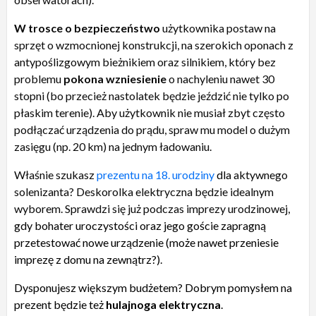
W trosce o bezpieczeństwo
użytkownika postaw na
sprzęt
o wzmocnionej konstrukcji, na szerokich oponach z
antypoślizgowym bieżnikiem oraz silnikiem, który bez
problemu
pokona wzniesienie
o nachyleniu nawet 30
stopni (bo przecież nastolatek będzie jeździć nie tylko po
płaskim terenie). Aby użytkownik nie musiał zbyt często
podłączać urządzenia do prądu, spraw mu model o dużym
zasięgu (np. 20 km) na jednym ładowaniu.
Właśnie szukasz
prezentu na 18. urodziny
dla
aktywnego
solenizanta? Deskorolka elektryczna będzie idealnym
wyborem. Sprawdzi się już podczas imprezy urodzinowej,
gdy bohater uroczystości oraz jego goście zapragną
przetestować nowe urządzenie (może nawet przeniesie
imprezę z domu na zewnątrz?)
.
Dysponujesz większym budżetem? Dobrym pomysłem na
prezent będzie też
hulajnoga elektryczna
.