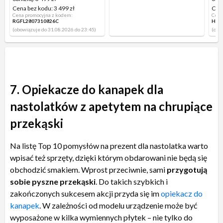
Cena bez kodu:
3 499 zł
Cen
Cena promocyjna z kodem:
Cena
RGFL2807310826C
HPO
(obowiązuje do 31.08.2026 do 23:45)
(obo
7. Opiekacze do kanapek dla
nastolatków z apetytem na chrupiące
przekąski
Na listę Top 10 pomysłów na prezent dla nastolatka warto
wpisać też sprzęty, dzięki którym obdarowani nie będą się
obchodzić smakiem. Wprost przeciwnie, sami
przygotują
sobie pyszne przekąski
. Do takich szybkich i
zakończonych sukcesem akcji przyda się im
opiekacz do
kanapek
. W zależności od modelu urządzenie może być
wyposażone w kilka wymiennych płytek – nie tylko do