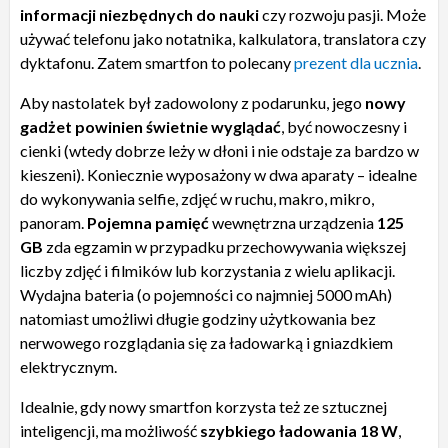
informacji niezbędnych do nauki
czy rozwoju pasji. Może
używać telefonu jako notatnika, kalkulatora, translatora czy
dyktafonu. Zatem smartfon to polecany
prezent dla ucznia
.
Aby nastolatek był zadowolony z podarunku, jego
nowy
gadżet powinien świetnie wyglądać
,
być nowoczesny i
cienki (wtedy dobrze leży w dłoni i nie odstaje za bardzo w
kieszeni). Koniecznie wyposażony w dwa aparaty – idealne
do wykonywania selfie, zdjęć w ruchu, makro, mikro,
panoram.
Pojemna pamięć
wewnętrzna urządzenia
125
GB
zda egzamin w przypadku przechowywania większej
liczby zdjęć i filmików lub korzystania z wielu aplikacji.
Wydajna bateria (o pojemności co najmniej 5000 mAh)
natomiast umożliwi długie godziny użytkowania bez
nerwowego rozglądania się za ładowarką i gniazdkiem
elektrycznym.
Idealnie, gdy nowy smartfon korzysta też ze sztucznej
inteligencji, ma możliwość
szybkiego ładowania 18 W
,