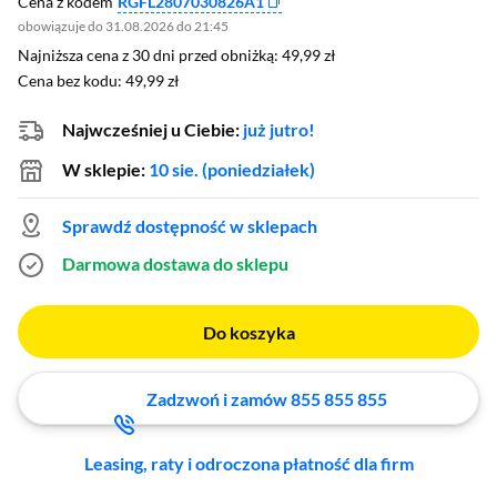
Cena z kodem
RGFL2807030826A1
obowiązuje do 31.08.2026 do 21:45
Najniższa cena z 30 dni przed obniżką: 49,99 zł
Najniższa cena z 30 dni przed obniżką:
49,99 zł
Cena bez kodu: 49,99 zł
Cena bez kodu:
49,99 zł
Najwcześniej u Ciebie:
już jutro!
W sklepie:
10 sie. (poniedziałek)
Sprawdź dostępność w sklepach
Darmowa dostawa do sklepu
Do koszyka
Zadzwoń i zamów 855 855 855
Leasing, raty i odroczona płatność dla firm