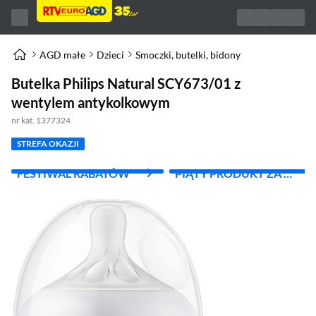
AGD małe
Dzieci
Smoczki, butelki, bidony
Butelka Philips Natural SCY673/01 z
wentylem antykolkowym
nr kat. 1377324
STREFA OKAZJI
FESTIWAL RABATÓW
PIĄTY PRODUKT ZA 1
ZŁ!