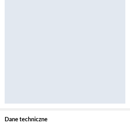
Zostałeś przeniesiony do danych technicznych produktu
Dane techniczne