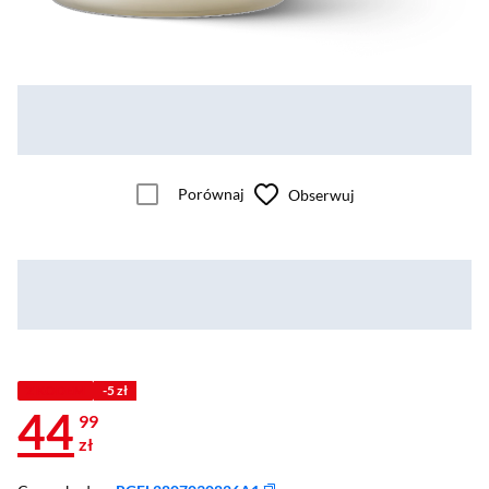
Porównaj
Obserwuj
Z KODEM
-5 zł
44
99
zł