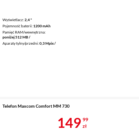
Wyświetlacz
2,4 "
Pojemność baterii
1200 mAh
Pamięć RAM/wewnętrzna
poniżej 512 MB /
Aparaty tylny/przedni
0,3 Mpix /
Telefon Maxcom Comfort MM 730
Cena 149,99 
149
99
zł