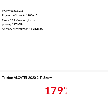
Wyświetlacz
2,2 "
Pojemność baterii
1200 mAh
Pamięć RAM/wewnętrzna
poniżej 512 MB /
Aparaty tylny/przedni
1,3 Mpix /
Telefon ALCATEL 2020 2,4" Szary
Cena 179 zł
179
00
zł