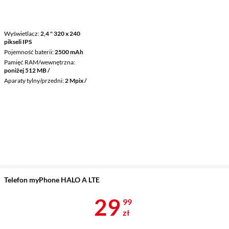
Wyświetlacz
2,4 " 320 x 240
pikseli IPS
Pojemność baterii
2500 mAh
Pamięć RAM/wewnętrzna
poniżej 512 MB /
Aparaty tylny/przedni
2 Mpix /
Telefon myPhone HALO A LTE
Cena 29,99 z
29
99
zł