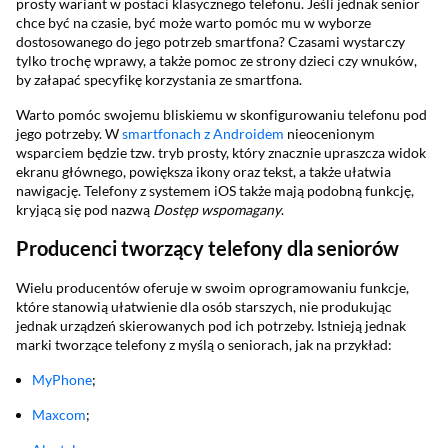
prosty wariant w postaci klasycznego telefonu. Jeśli jednak senior
chce być na czasie, być może warto pomóc mu w wyborze
dostosowanego do jego potrzeb smartfona? Czasami wystarczy
tylko trochę wprawy, a także pomoc ze strony dzieci czy wnuków,
by załapać specyfikę korzystania ze smartfona.
Warto pomóc swojemu bliskiemu w skonfigurowaniu telefonu pod
jego potrzeby. W
smartfonach z Androidem
nieocenionym
wsparciem będzie tzw. tryb prosty, który znacznie upraszcza widok
ekranu głównego, powiększa ikony oraz tekst, a także ułatwia
nawigację. Telefony z systemem iOS także mają podobną funkcję,
kryjącą się pod nazwą
Dostęp wspomagany
.
Producenci tworzący telefony dla seniorów
Wielu producentów oferuje w swoim oprogramowaniu funkcje,
które stanowią ułatwienie dla osób starszych, nie produkując
jednak urządzeń skierowanych pod ich potrzeby. Istnieją jednak
marki tworzące telefony z myślą o seniorach, jak na przykład:
MyPhone
;
Maxcom
;