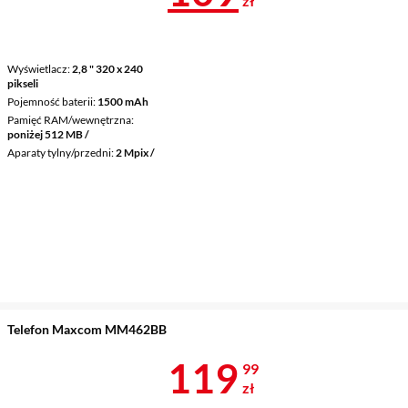
zł
Wyświetlacz
2,8 " 320 x 240
pikseli
Pojemność baterii
1500 mAh
Pamięć RAM/wewnętrzna
poniżej 512 MB /
Aparaty tylny/przedni
2 Mpix /
Telefon Maxcom MM462BB
Cena 119,99 
119
99
zł