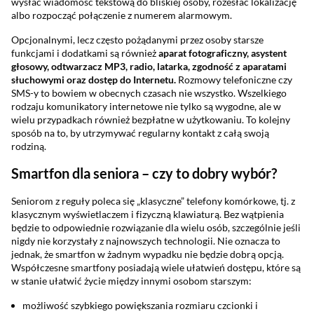
wysłać wiadomość tekstową do bliskiej osoby, rozesłać lokalizację
albo rozpocząć połączenie z numerem alarmowym.
Opcjonalnymi, lecz często pożądanymi przez osoby starsze
funkcjami i dodatkami są również
aparat fotograficzny, asystent
głosowy, odtwarzacz MP3, radio, latarka, zgodność z aparatami
słuchowymi oraz dostęp do Internetu.
Rozmowy telefoniczne czy
SMS-y to bowiem w obecnych czasach nie wszystko. Wszelkiego
rodzaju komunikatory internetowe nie tylko są wygodne, ale w
wielu przypadkach również bezpłatne w użytkowaniu. To kolejny
sposób na to, by utrzymywać regularny kontakt z całą swoją
rodziną.
Smartfon dla seniora – czy to dobry wybór?
Seniorom z reguły poleca się „klasyczne” telefony komórkowe, tj. z
klasycznym wyświetlaczem i fizyczną klawiaturą. Bez wątpienia
będzie to odpowiednie rozwiązanie dla wielu osób, szczególnie jeśli
nigdy nie korzystały z najnowszych technologii. Nie oznacza to
jednak, że smartfon w żadnym wypadku nie będzie dobrą opcją.
Współczesne smartfony posiadają wiele ułatwień dostępu, które są
w stanie ułatwić życie między innymi osobom starszym:
możliwość szybkiego powiększania rozmiaru czcionki i