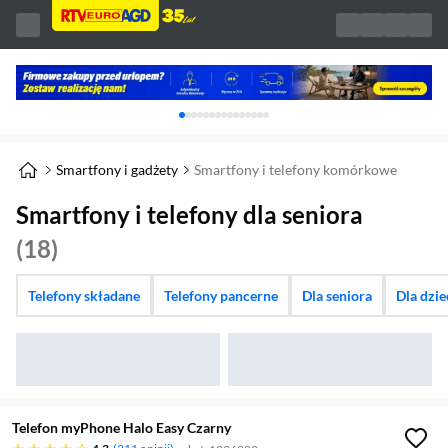
Karuzela z banerami, aktualny element 1 z 
Smartfony i gadżety
Smartfony i telefony komórkowe
Smartfony i telefony dla seniora
(18)
Telefony składane
Telefony pancerne
Dla seniora
Dla dzi
Telefon myPhone Halo Easy Czarny
4.3 gwiazdek