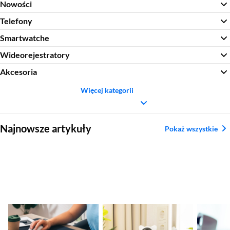
Nowości
Telefony
Smartwatche
Wideorejestratory
Akcesoria
Więcej kategorii
Sekcja pominięta
Najnowsze artykuły
Pokaż wszystkie
Ranking klawiatur
Ranking kamer
Jakie gł
mechanicznych 2026
zewnętrznych i Wi-Fi
komput