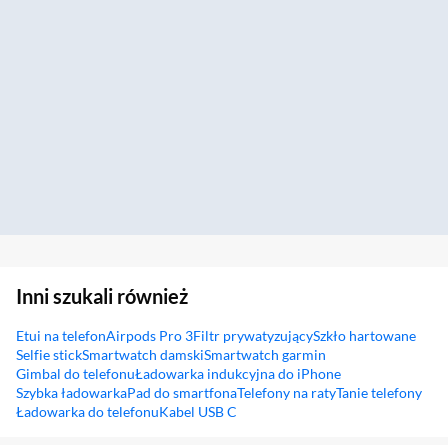
Inni szukali również
Etui na telefon
Airpods Pro 3
Filtr prywatyzujący
Szkło hartowane
Selfie stick
Smartwatch damski
Smartwatch garmin
Gimbal do telefonu
Ładowarka indukcyjna do iPhone
Szybka ładowarka
Pad do smartfona
Telefony na raty
Tanie telefony
Ładowarka do telefonu
Kabel USB C
Sekcja pominięta