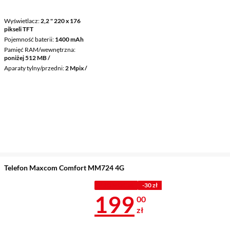
Wyświetlacz
2,2 " 220 x 176
pikseli TFT
Pojemność baterii
1400 mAh
Pamięć RAM/wewnętrzna
poniżej 512 MB /
Aparaty tylny/przedni
2 Mpix /
Telefon Maxcom Comfort MM724 4G
PROMOCJA
-30 zł
Cena 199 zł
199
00
zł