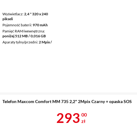
Wyświetlacz
2,4 " 320 x 240
pikseli
Pojemność baterii
970 mAh
Pamięć RAM/wewnętrzna
poniżej 512 MB / 0,016 GB
Aparaty tylny/przedni
2 Mpix /
Telefon Maxcom Comfort MM 735 2,2" 2Mpix Czarny + opaska SOS
Cena 293 zł
293
00
zł