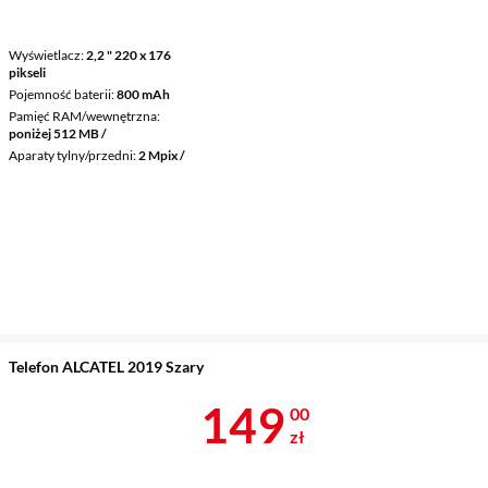
Wyświetlacz
2,2 " 220 x 176
pikseli
Pojemność baterii
800 mAh
Pamięć RAM/wewnętrzna
poniżej 512 MB /
Aparaty tylny/przedni
2 Mpix /
Telefon ALCATEL 2019 Szary
Cena 149 zł
149
00
zł