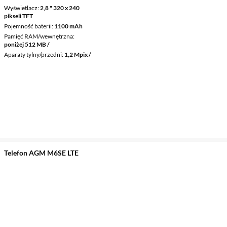
Wyświetlacz
2,8 " 320 x 240
pikseli TFT
Pojemność baterii
1100 mAh
Pamięć RAM/wewnętrzna
poniżej 512 MB /
Aparaty tylny/przedni
1,2 Mpix /
Telefon AGM M6SE LTE