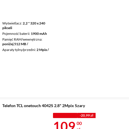
Wyświetlacz
2,2 " 320 x 240
pikseli
Pojemność baterii
1900 mAh
Pamięć RAM/wewnętrzna
poniżej 512 MB /
Aparaty tylny/przedni
2 Mpix /
Telefon TCL onetouch 4042S 2.8" 2Mpix Szary
PROMOCJA
-20,99 zł
Cena 109 zł
109
00