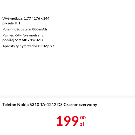
Wyświetlacz
1,77 " 176 x 144
piksele TFT
Pojemność baterii
800 mAh
Pamięć RAM/wewnętrzna
poniżej 512 MB / 128 MB
Aparaty tylny/przedni
0,3 Mpix /
Telefon Nokia 5310 TA-1212 DS Czarno-czerwony
Cena 199 zł
199
00
zł