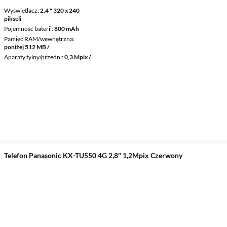
Wyświetlacz
2,4 " 320 x 240
pikseli
Pojemność baterii
800 mAh
Pamięć RAM/wewnętrzna
poniżej 512 MB /
Aparaty tylny/przedni
0,3 Mpix /
Telefon Panasonic KX-TU550 4G 2,8" 1,2Mpix Czerwony