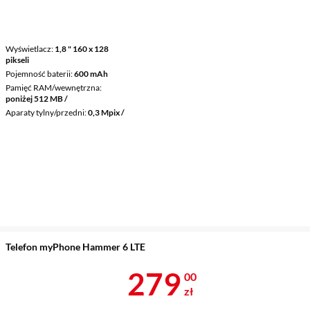
Wyświetlacz
1,8 " 160 x 128
pikseli
Pojemność baterii
600 mAh
Pamięć RAM/wewnętrzna
poniżej 512 MB /
Aparaty tylny/przedni
0,3 Mpix /
Telefon myPhone Hammer 6 LTE
Cena 279 zł
279
00
zł