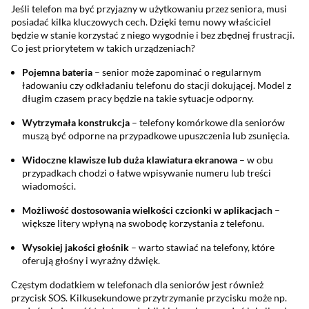
Jeśli telefon ma być przyjazny w użytkowaniu przez seniora, musi
posiadać kilka kluczowych cech. Dzięki temu nowy właściciel
będzie w stanie korzystać z niego wygodnie i bez zbędnej frustracji.
Co jest priorytetem w takich urządzeniach?
Pojemna bateria
– senior może zapominać o regularnym
ładowaniu czy odkładaniu telefonu do stacji dokującej. Model z
długim czasem pracy będzie na takie sytuacje odporny.
Wytrzymała konstrukcja
– telefony komórkowe dla seniorów
muszą być odporne na przypadkowe upuszczenia lub zsunięcia.
Widoczne klawisze lub duża klawiatura ekranowa
– w obu
przypadkach chodzi o łatwe wpisywanie numeru lub treści
wiadomości.
Możliwość dostosowania wielkości czcionki w aplikacjach
–
większe litery wpłyną na swobodę korzystania z telefonu.
Wysokiej jakości głośnik
– warto stawiać na telefony, które
oferują głośny i wyraźny dźwięk.
Częstym dodatkiem w telefonach dla seniorów jest również
przycisk SOS. Kilkusekundowe przytrzymanie przycisku może np.