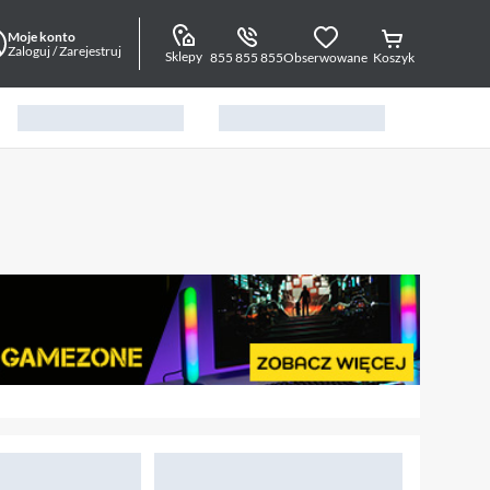
Moje konto
Zaloguj / Zarejestruj
Sklepy
855 855 855
Obserwowane
Koszyk
14