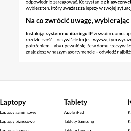
odpowiednio zareagować. Korzystanie z
klasycznyc
wybierz ten, który uważasz za lepszy w swojej sytuacj
Na co zwrócić uwagę, wybierając
Instalując
system monitoringu IP
w swoim domu, upew
rozdzielczość – oczywiście im jest wyższa, tym wyra
położeniem – aby upewnić się, że w domu rzeczywiśc
znajdziesz w naszym asortymencie – odwiedź najbliż
Laptopy
Tablety
Laptopy gamingowe
Apple iPad
K
Laptopy biznesowe
Tablety Samsung
K
Laptopy Lenovo
Tablety Lenovo
K