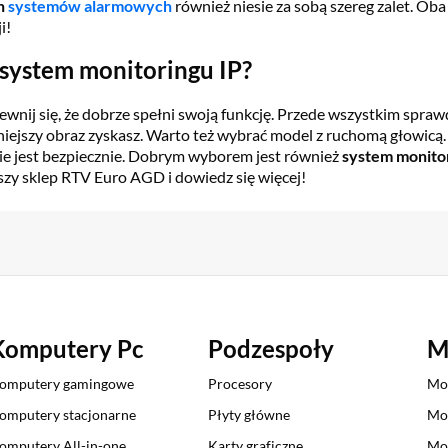
h
systemów alarmowych
również niesie za sobą szereg zalet. Ob
i!
 system monitoringu IP?
nij się, że dobrze spełni swoją funkcję. Przede wszystkim spra
źniejszy obraz zyskasz. Warto też wybrać model z ruchomą głowicą.
ie jest bezpiecznie. Dobrym wyborem jest również
system monitor
szy sklep RTV Euro AGD i dowiedz się więcej!
Komputery Pc
Podzespoły
M
omputery gamingowe
Procesory
Mo
omputery stacjonarne
Płyty główne
Mo
omputery All-in-one
Karty graficzne
Mo