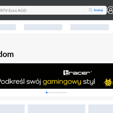
Szukaj
 dom
Karuzela z banerami, aktualny element 1 z 