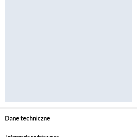
Zostałeś przeniesiony do danych technicznych produktu
Dane techniczne
Informacje podstawowe