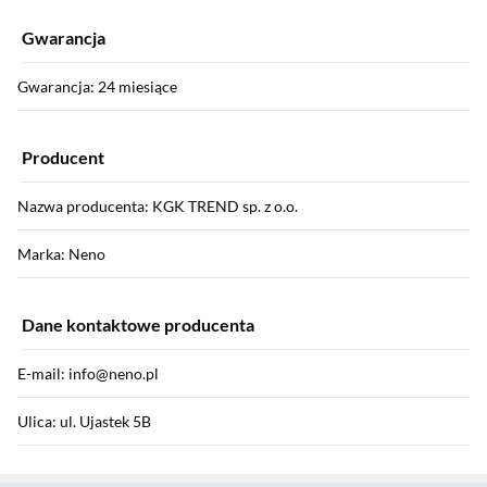
Gwarancja
Gwarancja: 24 miesiące
Producent
Nazwa producenta: KGK TREND sp. z o.o.
Marka: Neno
Dane kontaktowe producenta
E-mail: info@neno.pl
Ulica: ul. Ujastek 5B
Sekcja pominięta
Kod pocztowy: 31-752