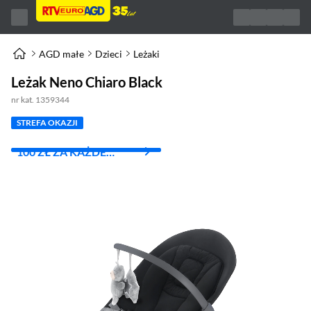
AGD małe
Dzieci
Leżaki
Leżak Neno Chiaro Black
nr kat. 1359344
STREFA OKAZJI
100 ZŁ ZA KAŻDE
WYDANE 1000 ZŁ