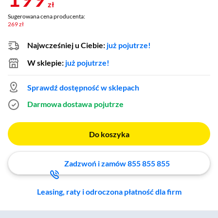
zł
Sugerowana cena producenta:
269 zł
Najwcześniej u Ciebie:
już pojutrze!
W sklepie:
już pojutrze!
Sprawdź dostępność w sklepach
Darmowa dostawa
pojutrze
Do koszyka
Zadzwoń i zamów 855 855 855
Leasing, raty i odroczona płatność dla firm
Zostałeś przeniesiony do sekcji akcesoriów