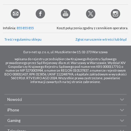
Infolinia:
855 855 855
Koszt połączenia zgodny z cennikiem operatora.
Treść regulaminu sklepu
Zgłoś naruszenie w treści lub błąd
Euro-net sp. z o. o., ul. Muszkieterów 15, 02-273 Warszawa
wpisana do rejestru przedsiębiorców Krajowego Rejestru Sądowego
prowadzonego przez Sąd Rejonowy dla m.st. Warszawy w Warszawie, Wydział XIV
Gospodarczy Krajowego Rejestru Sądowego pod numerem KRS 0000117710, o
numerze NIP 5270005984, o numerze REGON 010137837, o numerze rejestrowym
BDO 000011437, RPK 015856, UKNF 11224879/A, o kapitale zakładowym w wysokości
560 190 zł. RTV EURO AGD 2024. Wszystkie prawa zastrzeżone, powielanie
informacji zawartych na tej stronie zabronione.
Nowości
iPhone
Gaming
Telewizory