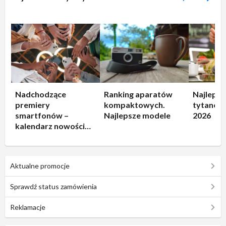
Nadchodzące
Ranking aparatów
Najlepsz
premiery
kompaktowych.
tytanowe
smartfonów –
Najlepsze modele
2026
kalendarz nowości
2026
Aktualne promocje
Sprawdź status zamówienia
Reklamacje