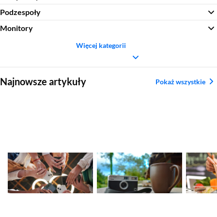
Podzespoły
Monitory
Więcej kategorii
Sekcja pominięta
Najnowsze artykuły
Pokaż wszystkie
Nadchodzące
Ranking aparatów
Najleps
premiery smartfonów
kompaktowych.
tytanow
– kalendarz nowości
Najlepsze modele
2026
2026
Sekcja pominięta