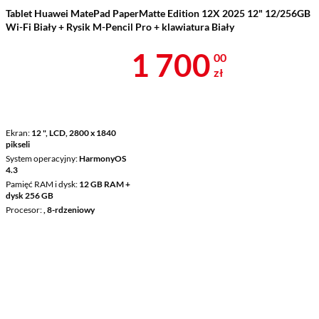
Tablet Huawei MatePad PaperMatte Edition 12X 2025 12" 12/256GB
Wi-Fi Biały + Rysik M-Pencil Pro + klawiatura Biały
Cena 1 700 z
1 700
00
zł
Ekran
12 ", LCD, 2800 x 1840
pikseli
System operacyjny
HarmonyOS
4.3
Pamięć RAM i dysk
12 GB RAM +
dysk 256 GB
Procesor
, 8-rdzeniowy