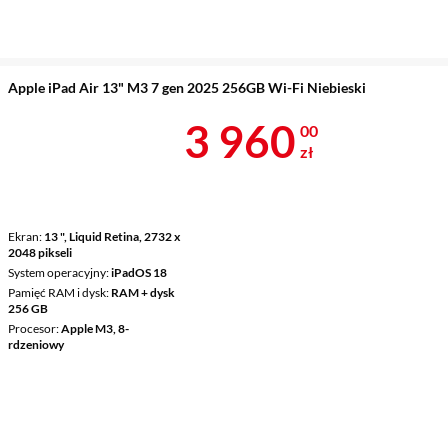
Apple iPad Air 13" M3 7 gen 2025 256GB Wi-Fi Niebieski
Cena 3 960 z
3 960
00
zł
Ekran
13 ", Liquid Retina, 2732 x
2048 pikseli
System operacyjny
iPadOS 18
Pamięć RAM i dysk
RAM + dysk
256 GB
Procesor
Apple M3, 8-
rdzeniowy