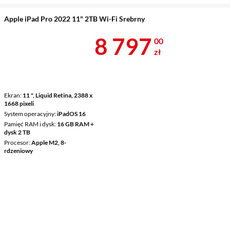
Apple iPad Pro 2022 11" 2TB Wi-Fi Srebrny
Cena 8 797 z
8 797
00
zł
Ekran
11 ", Liquid Retina, 2388 x
1668 pixeli
System operacyjny
iPadOS 16
Pamięć RAM i dysk
16 GB RAM +
dysk 2 TB
Procesor
Apple M2, 8-
rdzeniowy