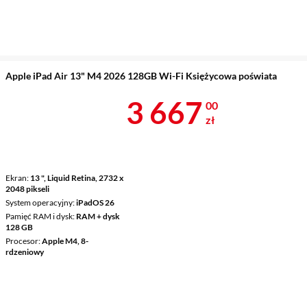
Apple iPad Air 13" M4 2026 128GB Wi-Fi Księżycowa poświata
Cena 3 667 z
3 667
00
zł
Ekran
13 ", Liquid Retina, 2732 x
2048 pikseli
System operacyjny
iPadOS 26
Pamięć RAM i dysk
RAM + dysk
128 GB
Procesor
Apple M4, 8-
rdzeniowy