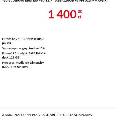
Tablet Lenovo Idea Tab Pro 12,7" 8GB/128GB Wi-Fi Szary + Rysik
Cena 1 400 z
1 400
00
zł
Ekran
12,7 ", IPS, 2944 x 1840
pikseli
System operacyjny
Android 14
Pamięć RAM i dysk
8 GB RAM +
dysk 128 GB
Procesor
MediaTek Dimensity
8300, 8-rdzeniowy
Apple iPad 11" 11 gen 256GB Wi-Fi Cellular 5G Srebrny