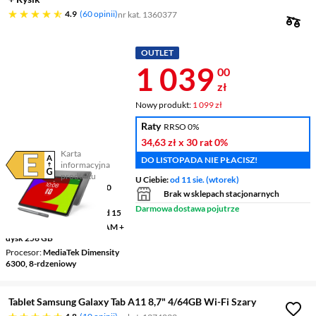
4.9 gwiazdek
4.9
60 opinii
nr kat. 1360377
OUTLET
Cena 1 039 z
1 039
00
zł
Nowy produkt:
1 099 zł
Raty
RRSO 0%
34,63 zł
x 30 rat
0%
Karta
DO LISTOPADA NIE PŁACISZ!
informacyjna
Plik w formacie pdf
(otworzy się w nowym oknie)
produktu
U Ciebie:
od 11 sie. (wtorek)
Ekran
11 ", IPS, 2560 x 1600
Brak w sklepach stacjonarnych
pikseli
Darmowa dostawa pojutrze
System operacyjny
Android 15
Pamięć RAM i dysk
8 GB RAM +
dysk 256 GB
Procesor
MediaTek Dimensity
6300, 8-rdzeniowy
Tablet Samsung Galaxy Tab A11 8,7" 4/64GB Wi-Fi Szary
4.8 gwiazdek