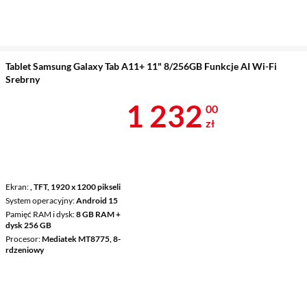
Tablet Samsung Galaxy Tab A11+ 11" 8/256GB Funkcje AI Wi-Fi
Srebrny
Cena 1 232 z
1 232
00
zł
Ekran
, TFT, 1920 x 1200 pikseli
System operacyjny
Android 15
Pamięć RAM i dysk
8 GB RAM +
dysk 256 GB
Procesor
Mediatek MT8775, 8-
rdzeniowy