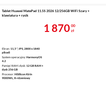
Tablet Huawei MatePad 11.5S 2026 12/256GB WiFi Szary +
klawiatura + rysik
Cena 1 870 z
1 870
00
zł
Ekran
11,5 ", IPS, 2800 x 1840
pikseli
System operacyjny
HarmonyOS
4.2
Pamięć RAM i dysk
12 GB RAM +
dysk 256 GB
Procesor
HiSilicon Kirin
9000WL, 8-rdzeniowy