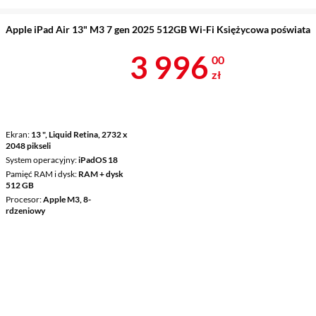
Apple iPad Air 13" M3 7 gen 2025 512GB Wi-Fi Księżycowa poświata
Cena 3 996 z
3 996
00
zł
Ekran
13 ", Liquid Retina, 2732 x
2048 pikseli
System operacyjny
iPadOS 18
Pamięć RAM i dysk
RAM + dysk
512 GB
Procesor
Apple M3, 8-
rdzeniowy