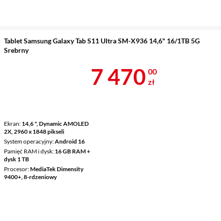
Tablet Samsung Galaxy Tab S11 Ultra SM-X936 14,6" 16/1TB 5G
Srebrny
Cena 7 470 z
7 470
00
zł
Ekran
14,6 ", Dynamic AMOLED
2X, 2960 x 1848 pikseli
System operacyjny
Android 16
Pamięć RAM i dysk
16 GB RAM +
dysk 1 TB
Procesor
MediaTek Dimensity
9400+, 8-rdzeniowy