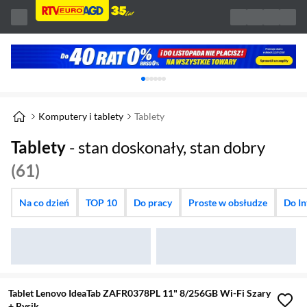
Karuzela z banerami, aktualny element 1 z 
Komputery i tablety
Tablety
Tablety
- stan doskonały, stan dobry
(61)
Na co dzień
TOP 10
Do pracy
Proste w obsłudze
Do In
Tablet Lenovo IdeaTab ZAFR0378PL 11" 8/256GB Wi-Fi Szary
+ Rysik