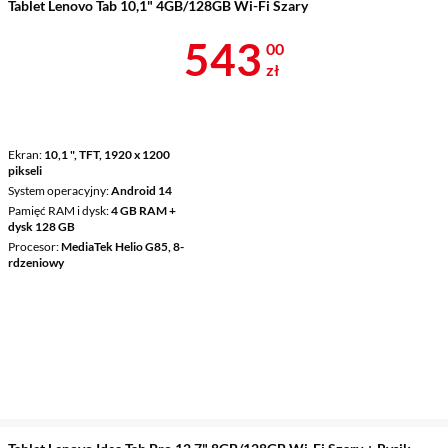
Tablet Lenovo Tab 10,1" 4GB/128GB Wi-Fi Szary
Cena 543 zł
543
00
zł
Ekran
10,1 ", TFT, 1920 x 1200
pikseli
System operacyjny
Android 14
Pamięć RAM i dysk
4 GB RAM +
dysk 128 GB
Procesor
MediaTek Helio G85, 8-
rdzeniowy