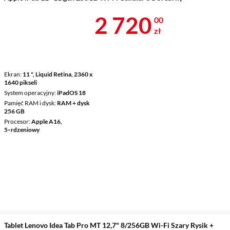
Cena 2 720 z
2 720
00
zł
Ekran
11 ", Liquid Retina, 2360 x
1640 pikseli
System operacyjny
iPadOS 18
Pamięć RAM i dysk
RAM + dysk
256 GB
Procesor
Apple A16,
5‑rdzeniowy
Tablet Lenovo Idea Tab Pro MT 12,7" 8/256GB Wi-Fi Szary Rysik +