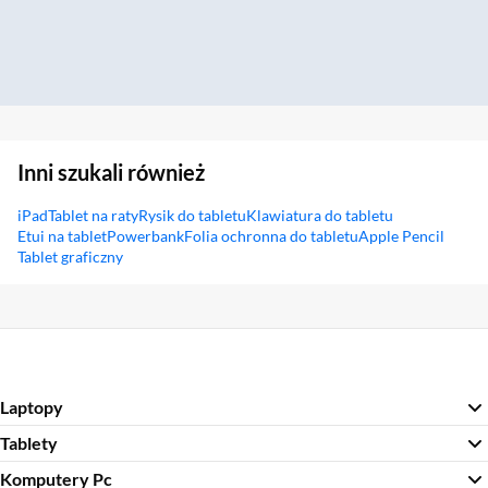
Inni szukali również
iPad
Tablet na raty
Rysik do tabletu
Klawiatura do tabletu
Etui na tablet
Powerbank
Folia ochronna do tabletu
Apple Pencil
Tablet graficzny
Sekcja pominięta
Laptopy
Tablety
Komputery Pc