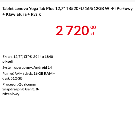
Tablet Lenovo Yoga Tab Plus 12,7" TB520FU 16/512GB Wi-Fi Perłowy
+ Klawiatura + Rysik
Cena 2 720 z
2 720
00
zł
Ekran
12,7 ", LTPS, 2944 x 1840
pikseli
System operacyjny
Android 14
Pamięć RAM i dysk
16 GB RAM +
dysk 512 GB
Procesor
Qualcomm
Snapdragon 8 Gen 3, 8-
rdzeniowy