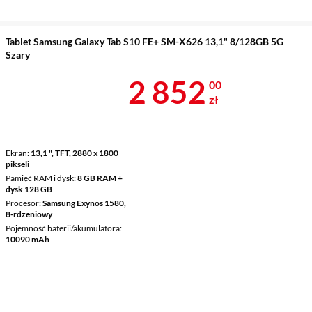
Tablet Samsung Galaxy Tab S10 FE+ SM-X626 13,1" 8/128GB 5G
Szary
Cena 2 852 z
2 852
00
zł
Ekran
13,1 ", TFT, 2880 x 1800
pikseli
Pamięć RAM i dysk
8 GB RAM +
dysk 128 GB
Procesor
Samsung Exynos 1580,
8-rdzeniowy
Pojemność baterii/akumulatora
10090 mAh