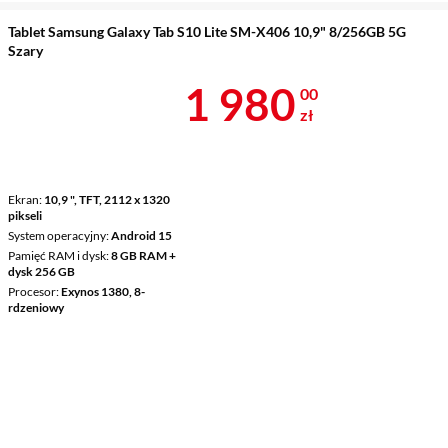
Tablet Samsung Galaxy Tab S10 Lite SM-X406 10,9" 8/256GB 5G
Szary
Cena 1 980 z
1 980
00
zł
Ekran
10,9 ", TFT, 2112 x 1320
pikseli
System operacyjny
Android 15
Pamięć RAM i dysk
8 GB RAM +
dysk 256 GB
Procesor
Exynos 1380, 8-
rdzeniowy