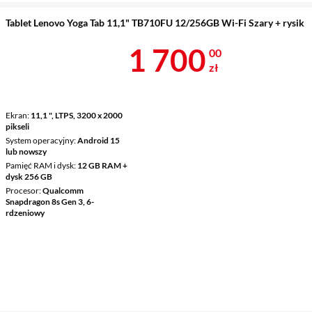
Tablet Lenovo Yoga Tab 11,1" TB710FU 12/256GB Wi-Fi Szary + rysik
Cena 1 700 z
1 700
00
zł
Ekran
11,1 ", LTPS, 3200 x 2000
pikseli
System operacyjny
Android 15
lub nowszy
Pamięć RAM i dysk
12 GB RAM +
dysk 256 GB
Procesor
Qualcomm
Snapdragon 8s Gen 3, 6-
rdzeniowy