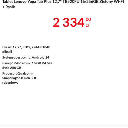
Tablet Lenovo Yoga Tab Plus 12,7" TB520FU 16/256GB Zielony Wi-Fi
+ Rysik
Cena 2 334 z
2 334
00
zł
Ekran
12,7 ", LTPS, 2944 x 1840
pikseli
System operacyjny
Android 14
Pamięć RAM i dysk
16 GB RAM +
dysk 256 GB
Procesor
Qualcomm
Snapdragon 8 Gen 3, 8-
rdzeniowy