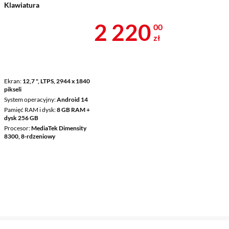
Klawiatura
Cena 2 220 z
2 220
00
zł
Ekran
12,7 ", LTPS, 2944 x 1840
pikseli
System operacyjny
Android 14
Pamięć RAM i dysk
8 GB RAM +
dysk 256 GB
Procesor
MediaTek Dimensity
8300, 8-rdzeniowy