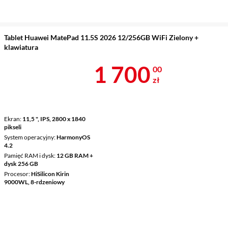
Tablet Huawei MatePad 11.5S 2026 12/256GB WiFi Zielony +
klawiatura
Cena 1 700 z
1 700
00
zł
Ekran
11,5 ", IPS, 2800 x 1840
pikseli
System operacyjny
HarmonyOS
4.2
Pamięć RAM i dysk
12 GB RAM +
dysk 256 GB
Procesor
HiSilicon Kirin
9000WL, 8-rdzeniowy