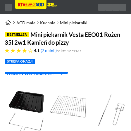
AGD małe
Kuchnia
Mini piekarniki
Mini piekarnik Vesta EEO01 Rożen
BESTSELLER
35l 2w1 Kamień do pizzy
4.1 gwiazdek
4.1
7 opinii
nr kat. 1271137
STREFA OKAZJI
NAWET DO 7000 ZŁ
RABATU