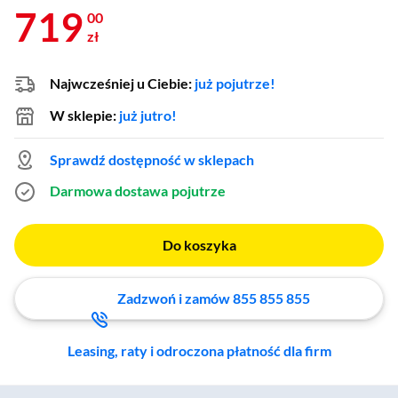
719
00
zł
Najwcześniej u Ciebie:
już pojutrze!
W sklepie:
już jutro!
Sprawdź dostępność w sklepach
Darmowa dostawa
pojutrze
Do koszyka
Zadzwoń i zamów 855 855 855
Leasing, raty i odroczona płatność dla firm
Zostałeś przeniesiony do sekcji akcesoriów