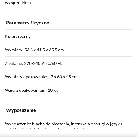
wyłącznikiem
Parametry fizyczne
Kolor: czarny
Wymiary: 53,6 x 41,5 x 35,5 cm
Zasilanie: 220-240 V 50/60 Hz
Wymiary opakowania: 47 x 60 x 45 cm
Waga z opakowaniem: 10 kg
Wyposażenie
Wyposażenie: blacha do pieczenia, instrukcja obsługi w języku
polskim, kamień do pizzy, rożen, ruszt, tacka, uchwyt
Sekcja pominięta