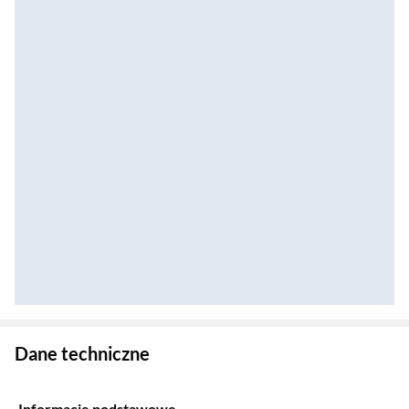
Zostałeś przeniesiony do danych technicznych produktu
Dane techniczne
Informacje podstawowe