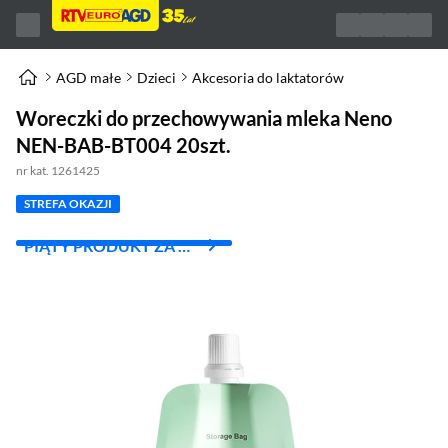
AGD małe
Dzieci
Akcesoria do laktatorów
Woreczki do przechowywania mleka Neno
NEN-BAB-BT004 20szt.
nr kat. 1261425
STREFA OKAZJI
PIĄTY PRODUKT ZA 1
ZŁ!