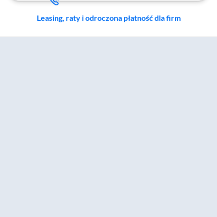
Leasing, raty i odroczona płatność dla firm
Zostałeś przeniesiony do sekcji akcesoriów