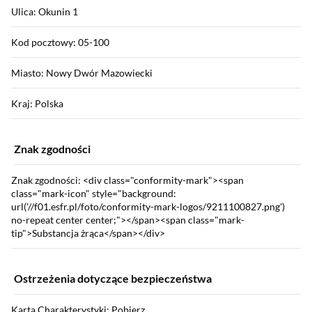
Ulica: Okunin 1
Kod pocztowy: 05-100
Miasto: Nowy Dwór Mazowiecki
Kraj: Polska
Znak zgodności
Znak zgodności: <div class="conformity-mark"><span
class="mark-icon" style="background:
url('//f01.esfr.pl/foto/conformity-mark-logos/9211100827.png')
no-repeat center center;"></span><span class="mark-
tip">Substancja żrąca</span></div>
Ostrzeżenia dotyczące bezpieczeństwa
Karta Charakterystyki: Pobierz