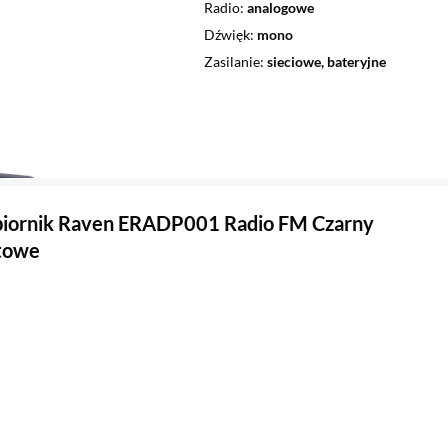
Radio
analogowe
Dźwięk
mono
Zasilanie
sieciowe, bateryjne
biornik Raven ERADP001 Radio FM Czarny
towe