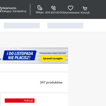
Moje konto
Zaloguj / Zarejestruj
Sklepy
855 855 855
Obserwowane
Koszyk
alny element 1 z 4
347
produktów
Z KODEM
-9,01 zł