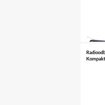
Radiood
Kompak