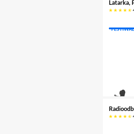
Latarka,
4.9 gwiazdek
FESTIWA
Radioodb
4.6 gwiazdek