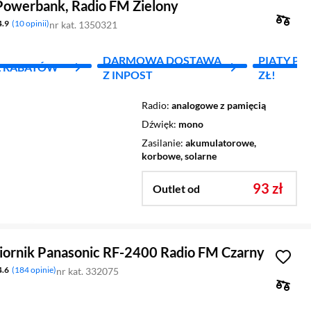
 Powerbank, Radio FM Zielony
4.9
10 opinii
nr kat. 1350321
DARMOWA DOSTAWA
PIĄTY PR
L RABATÓW
Z INPOST
ZŁ!
Radio
analogowe z pamięcią
Dźwięk
mono
Zasilanie
akumulatorowe,
korbowe, solarne
93 zł
Outlet od
iornik Panasonic RF-2400 Radio FM Czarny
4.6
184 opinie
nr kat. 332075