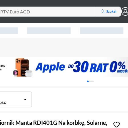
Szukaj
Karuzela z banerami, aktu
ość
iornik Manta RDI401G Na korbkę, Solarne,