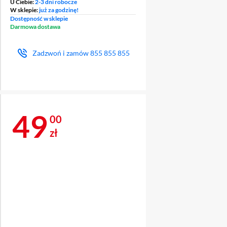
U Ciebie:
2-3 dni robocze
W sklepie:
już za godzinę!
Dostępność w sklepie
Darmowa dostawa
Zadzwoń i zamów
855 855 855
Cena 49 zł
49
00
zł