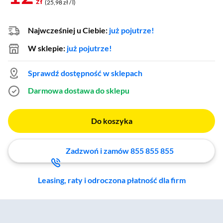
zł
(25,98 zł / l)
Najwcześniej u Ciebie:
już pojutrze!
W sklepie:
już pojutrze!
Sprawdź dostępność w sklepach
Darmowa dostawa do sklepu
Do koszyka
Zadzwoń i zamów 855 855 855
Leasing, raty i odroczona płatność dla firm
Zostałeś przeniesiony do sekcji akcesoriów