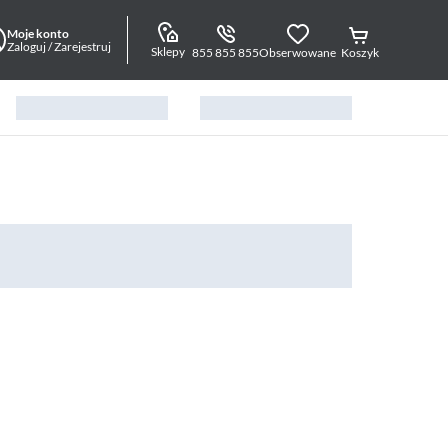
Moje konto
Zaloguj / Zarejestruj
Sklepy
855 855 855
Obserwowane
Koszyk