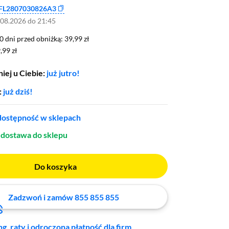
FL2807030826A3
.08.2026 do 21:45
0 dni przed obniżką: 39,99 zł
30 dni przed obniżką:
39,99 zł
,99 zł
,99 zł
iej u Ciebie:
już jutro!
:
już dziś!
ostępność w sklepach
dostawa do sklepu
Do koszyka
Zadzwoń i zamów 855 855 855
ng, raty i odroczona płatność dla firm