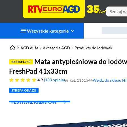
Wszystkie kategorie
AGD duże
Akcesoria AGD
Produkty do lodówek
Mata antypleśniowa do lod
BESTSELLER
FreshPad 41x33cm
4.9 gwiazdek
4.9
133 opinie
nr kat. 1161344
Wejdź do sklepu H
(otworzy się w now
STREFA OKAZJI
FESTIWAL RABATÓW