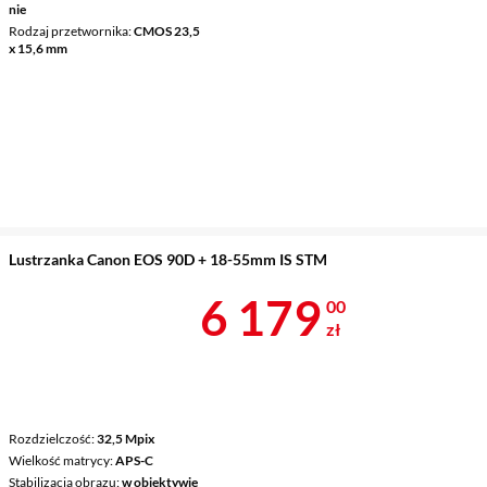
nie
Rodzaj przetwornika
CMOS 23,5
x 15,6 mm
Lustrzanka Canon EOS 90D + 18-55mm IS STM
Cena 6 179 z
6 179
00
zł
Rozdzielczość
32,5 Mpix
Wielkość matrycy
APS-C
Stabilizacja obrazu
w obiektywie