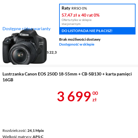
Raty
RRSO 0%
57,47 zł
x 40 rat
0%
Oferta tylko w sklepie
stacjonarnym
Dostępne różne warianty
DO LISTOPADA NIE PŁACISZ!
Rozdzielczość
24,1 Mpix
Brak możliwości dostawy
Wielkość matrycy
APS-C
Dostępność w sklepie
Stabilizacja obrazu
nie
Rodzaj przetwornika
CMOS 22,3
x 14,9 mm
Lustrzanka Canon EOS 250D 18-55mm + CB-SB130 + karta pamięci
16GB
Cena 3 699 z
3 699
00
zł
Rozdzielczość
24,1 Mpix
Wielkość matrycy
APS-C