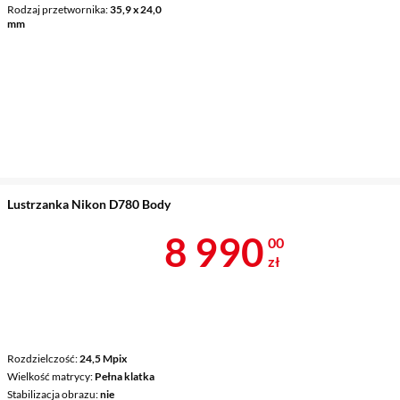
Rodzaj przetwornika
35,9 x 24,0
mm
Lustrzanka Nikon D780 Body
Cena 8 990 z
8 990
00
zł
Rozdzielczość
24,5 Mpix
Wielkość matrycy
Pełna klatka
Stabilizacja obrazu
nie