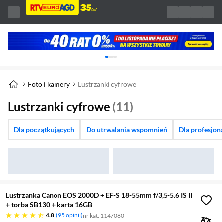
Karuzela z banerami, aktualny element 1 z 
Foto i kamery
Lustrzanki cyfrowe
Lustrzanki cyfrowe
(11)
Dla początkujących
Do utrwalania wspomnień
Dla profesjon
Lustrzanka Canon EOS 2000D + EF-S 18-55mm f/3,5-5.6 IS II
+ torba SB130 + karta 16GB
4.8 gwiazdek
4.8
95 opinii
nr kat. 1147080