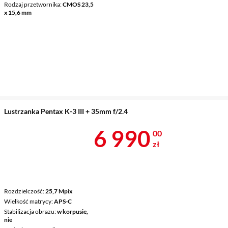
Rodzaj przetwornika
CMOS 23,5
x 15,6 mm
Lustrzanka Pentax K-3 III + 35mm f/2.4
Cena 6 990 z
6 990
00
zł
Rozdzielczość
25,7 Mpix
Wielkość matrycy
APS-C
Stabilizacja obrazu
w korpusie,
nie