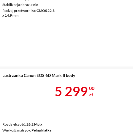
Stabilizacja obrazu
nie
Rodzaj przetwornika
CMOS 22,3
x 14,9 mm
Lustrzanka Canon EOS 6D Mark II body
Cena 5 299 z
5 299
00
zł
Rozdzielczość
26,2 Mpix
Wielkość matrycy
Pełna klatka