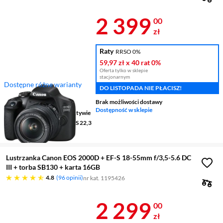
Cena 2 399 z
2 399
00
zł
Raty
RRSO 0%
59,97 zł
x 40 rat
0%
Oferta tylko w sklepie
stacjonarnym
Dostępne różne warianty
DO LISTOPADA NIE PŁACISZ!
Rozdzielczość
24,1 Mpix
Brak możliwości dostawy
Wielkość matrycy
APS-C
Dostępność w sklepie
Stabilizacja obrazu
w obiektywie
Rodzaj przetwornika
CMOS 22,3
x 14,9 mm
Lustrzanka Canon EOS 2000D + EF-S 18-55mm f/3,5-5.6 DC
III + torba SB130 + karta 16GB
4.8 gwiazdek
4.8
96 opinii
nr kat. 1195426
Cena 2 299 z
2 299
00
zł