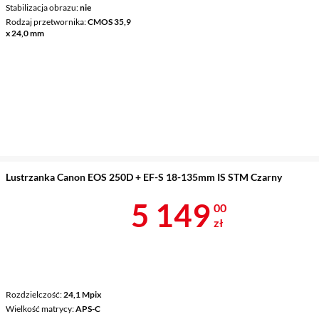
Stabilizacja obrazu
nie
Rodzaj przetwornika
CMOS 35,9
x 24,0 mm
Lustrzanka Canon EOS 250D + EF-S 18-135mm IS STM Czarny
Cena 5 149 z
5 149
00
zł
Rozdzielczość
24,1 Mpix
Wielkość matrycy
APS-C