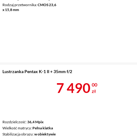
Rodzaj przetwornika
CMOS 23,6
x 15,8 mm
Lustrzanka Pentax K-1 II + 35mm f/2
Cena 7 490 z
7 490
00
zł
Rozdzielczość
36,4 Mpix
Wielkość matrycy
Pełna klatka
Stabilizacja obrazu
w obiektywie