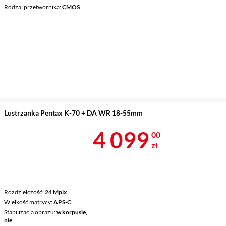
Rodzaj przetwornika
CMOS
Lustrzanka Pentax K-70 + DA WR 18-55mm
Cena 4 099 z
4 099
00
zł
Rozdzielczość
24 Mpix
Wielkość matrycy
APS-C
Stabilizacja obrazu
w korpusie,
nie