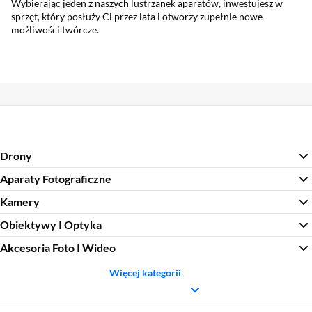
Wybierając jeden z naszych lustrzanek aparatów, inwestujesz w
sprzęt, który posłuży Ci przez lata i otworzy zupełnie nowe
możliwości twórcze.
Drony
Aparaty Fotograficzne
Kamery
Obiektywy I Optyka
Akcesoria Foto I Wideo
Więcej kategorii
Sekcja pominięta