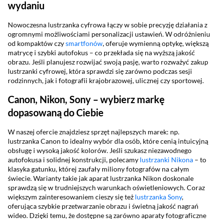
wydaniu
Nowoczesna lustrzanka cyfrowa łączy w sobie precyzję działania z
ogromnymi możliwościami personalizacji ustawień. W odróżnieniu
od kompaktów czy
smartfonów
, oferuje wymienną optykę, większą
matrycę i szybki autofokus – co przekłada się na wyższą jakość
obrazu. Jeśli planujesz rozwijać swoją pasję, warto rozważyć zakup
lustrzanki cyfrowej, która sprawdzi się zarówno podczas sesji
rodzinnych, jak i fotografii krajobrazowej, ulicznej czy sportowej.
Canon, Nikon, Sony – wybierz markę
dopasowaną do Ciebie
W naszej ofercie znajdziesz sprzęt najlepszych marek: np.
lustrzanka Canon to idealny wybór dla osób, które cenią intuicyjną
obsługę i wysoką jakość kolorów. Jeśli szukasz niezawodnego
autofokusa i solidnej konstrukcji, polecamy
lustrzanki Nikona
– to
klasyka gatunku, której zaufały miliony fotografów na całym
świecie. Warianty takie jak aparat lustrzanka Nikon doskonale
sprawdzą się w trudniejszych warunkach oświetleniowych. Coraz
większym zainteresowaniem cieszy się też
lustrzanka Sony
,
oferująca szybkie przetwarzanie obrazu i świetną jakość nagrań
wideo. Dzięki temu, że dostępne są zarówno aparaty fotograficzne