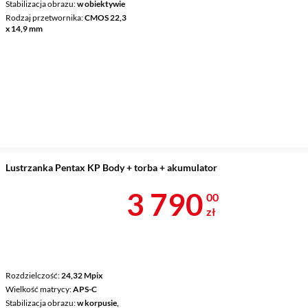
Stabilizacja obrazu
w obiektywie
Rodzaj przetwornika
CMOS 22,3
x 14,9 mm
Lustrzanka Pentax KP Body + torba + akumulator
Cena 3 790 z
3 790
00
zł
Rozdzielczość
24,32 Mpix
Wielkość matrycy
APS-C
Stabilizacja obrazu
w korpusie,