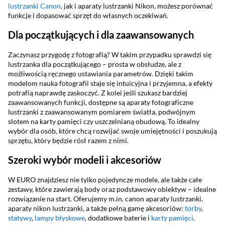
lustrzanki Canon
, jak i aparaty lustrzanki Nikon, możesz porównać
funkcje i dopasować sprzęt do własnych oczekiwań.
Dla początkujących i dla zaawansowanych
Zaczynasz przygodę z fotografią? W takim przypadku sprawdzi się
lustrzanka dla początkującego – prosta w obsłudze, ale z
możliwością ręcznego ustawiania parametrów. Dzięki takim
modelom nauka fotografii staje się intuicyjna i przyjemna, a efekty
potrafią naprawdę zaskoczyć. Z kolei jeśli szukasz bardziej
zaawansowanych funkcji, dostępne są aparaty fotograficzne
lustrzanki z zaawansowanym pomiarem światła, podwójnym
slotem na karty pamięci czy uszczelnianą obudową. To idealny
wybór dla osób, które chcą rozwijać swoje umiejętności i poszukują
sprzętu, który będzie rósł razem z nimi.
Szeroki wybór modeli i akcesoriów
W EURO znajdziesz nie tylko pojedyncze modele, ale także całe
zestawy, które zawierają body oraz podstawowy obiektyw – idealne
rozwiązanie na start. Oferujemy m.in. canon aparaty lustrzanki,
aparaty nikon lustrzanki, a także pełną gamę akcesoriów:
torby
,
statywy
,
lampy błyskowe
, dodatkowe baterie i
karty pamięci
.