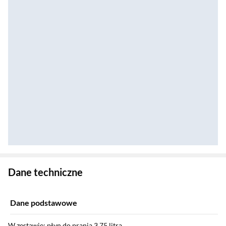
Zostałeś przeniesiony do danych technicznych produktu
Dane techniczne
Dane podstawowe
W zestawie: płyn do prania 3,75 litra