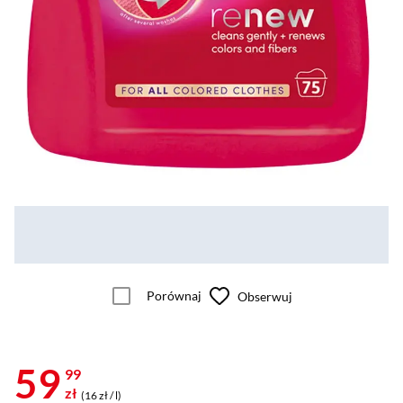
Porównaj
Obserwuj
59
99
zł
(16 zł / l)