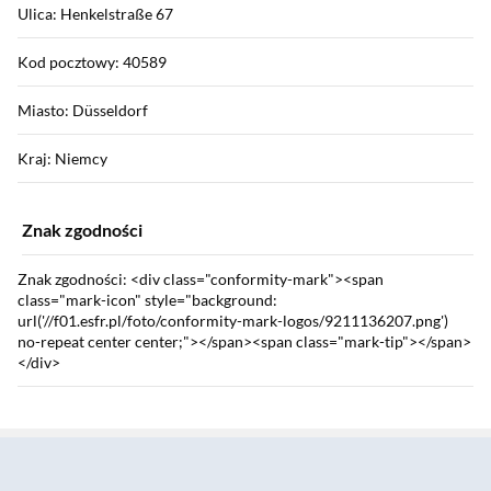
Ulica: Henkelstraße 67
Kod pocztowy: 40589
Miasto: Düsseldorf
Kraj: Niemcy
Znak zgodności
Znak zgodności: <div class="conformity-mark"><span
class="mark-icon" style="background:
url('//f01.esfr.pl/foto/conformity-mark-logos/9211136207.png')
no-repeat center center;"></span><span class="mark-tip"></span>
</div>
Sekcja pominięta
Ostrzeżenia dotyczące bezpieczeństwa
Karta Charakterystyki: Pobierz