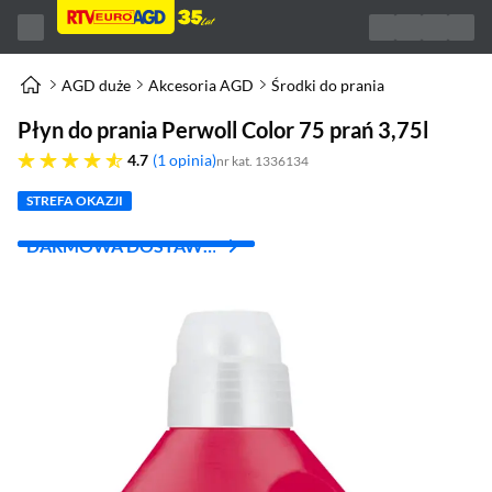
AGD duże
Akcesoria AGD
Środki do prania
Płyn do prania Perwoll Color 75 prań 3,75l
4.7 gwiazdek
4.7
1 opinia
nr kat. 1336134
STREFA OKAZJI
DARMOWA DOSTAWA
Z INPOST