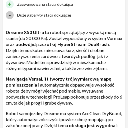
Zaawansowana stacja dokująca
Duże gabaryty stacji dokującej
Dreame X50 Ultra
to robot sprzątający z wysoką mocą
ssania (do 20 000 Pa). Został wyposażony w system Vormax
oraz
podwójną szczotkę HyperStream DuoBrush
.
Dzięki temu skutecznie usuwa kurz, sierść i drobne
zanieczyszczenia zarówno z twardych podłóg, jak i z
dywanów. Model ten sprawdzi się w mieszkaniach z
różnymi typami nawierzchni, a także ze zwierzętami.
Nawigacja VersaLift tworzy trójwymiarową mapę
pomieszczenia
i automatycznie dopasowuje wysokość
robota, żeby mógł wjechać pod meble. Wysuwane
podwozie w technologii ProLeap pokonuje przeszkody do 6
cm, takie jak progi i grube dywany.
Robot samojezdny Dreame ma system AceClean DryBoard,
który automatycznie czyści powierzchnię mopującą po
zakończonej pracy. Dzięki temu
obsługa jest wygodna
i