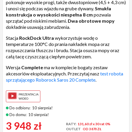
pokonuje wysokie progi, także dwustopniowe (4,5 + 4,3 cm)
i unosi się podczas wjazdu na grube dywany.
Smukła
konstrukcja o wysokości niespełna 8 cm
pozwala
sprzątać pod niskimi meblami.
Dwa obrotowe mopy
dokładnie usuwają zabrudzenia.
Stacja
RockDock Ultra
wykorzystuje wodę o
temperaturze 100°C do prania nakładek mopa oraz
rozpuszczania tłuszczu i brudu. Stacja osusza mopy oraz
całą tacę czyszczącą ciepłym powietrzem.
Wersja
Complete
ma w komplecie bogaty zestaw
akcesoriów eksploatacyjnych. Przeczytaj nasz
test robota
sprzątającego Roborock Saros 20 Complete
.
PREZENTACJA
WIDEO
Do odbioru:
10 sierpnia!
Do domu:
10 sierpnia!
3 948 zł
RATY:
131,60 zł
x 30 rat 0%
OUTLET
OD 3 870 ZŁ