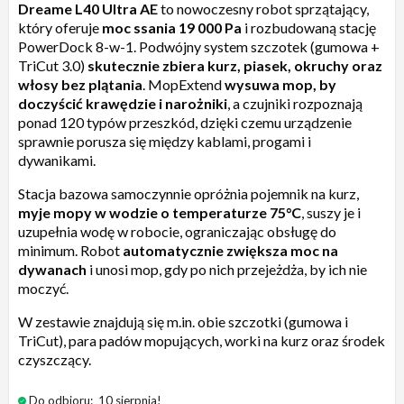
Dreame L40 Ultra AE
to nowoczesny robot sprzątający,
który oferuje
moc ssania 19 000 Pa
i rozbudowaną stację
PowerDock 8-w-1. Podwójny system szczotek (gumowa +
TriCut 3.0)
skutecznie zbiera kurz, piasek, okruchy oraz
włosy bez plątania
. MopExtend
wysuwa mop, by
doczyścić krawędzie i narożniki
, a czujniki rozpoznają
ponad 120 typów przeszkód, dzięki czemu urządzenie
sprawnie porusza się między kablami, progami i
dywanikami.
Stacja bazowa samoczynnie opróżnia pojemnik na kurz,
myje mopy w wodzie o temperaturze 75°C
, suszy je i
uzupełnia wodę w robocie, ograniczając obsługę do
minimum. Robot
automatycznie zwiększa moc na
dywanach
i unosi mop, gdy po nich przejeżdża, by ich nie
moczyć.
W zestawie znajdują się m.in. obie szczotki (gumowa i
TriCut), para padów mopujących, worki na kurz oraz środek
czyszczący.
Do odbioru:
10 sierpnia!