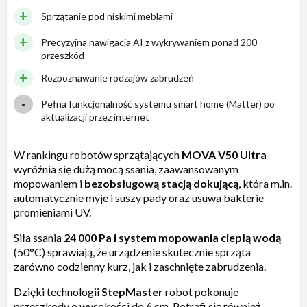
Sprzątanie pod niskimi meblami
Precyzyjna nawigacja AI z wykrywaniem ponad 200
przeszkód
Rozpoznawanie rodzajów zabrudzeń
Pełna funkcjonalność systemu smart home (Matter) po
aktualizacji przez internet
W rankingu robotów sprzątających
MOVA V50 Ultra
wyróżnia się dużą mocą ssania, zaawansowanym
mopowaniem i
bezobsługową stacją dokującą
, która m.in.
automatycznie myje i suszy pady oraz usuwa bakterie
promieniami UV.
Siła ssania
24 000 Pa i system mopowania ciepłą wodą
(50°C) sprawiają, że urządzenie skutecznie sprząta
zarówno codzienny kurz, jak i zaschnięte zabrudzenia.
Dzięki technologii
StepMaster
robot pokonuje
przeszkody o wysokości do 6 cm. Potrafi się również