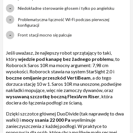
Niedokładne sterowanie głosem i tylko po angielsku
Problematyczna łączność Wi-Fi podczas pierwszej
konfiguracji
Front stacji mocno się palcuje
Jeśli uważasz, że najlepszy robot sprzątający to taki,
który
wjedzie pod kanapę bez żadnego problemu
, to
Roborock Saros 10R ma mocny argument: 7,98 cm
wysokości. Roborock stawia na system StarSight 2.0 i
boczne omijanie przeszkód VertiBeam
, a do tego
dorzuca stację 10 w 1. Saros 10R ma unoszone, podwójne
nakładki mopujące, więc nie zamoczy dywanów, oraz
wysuwaną szczotkę boczną FlexiArm Riser
, która
dociera do łączenia podłogi ze ścianą.
Dzięki szczotce głównej DuoDivide (tak naprawdę to dwa
wałki) i
mocy ssania 22 000 Pa
wyeliminuje
zanieczyszczenia z każdej podłogi. W praktyce to
propozycja dla osób, które chcą możliwie mało ręcznej