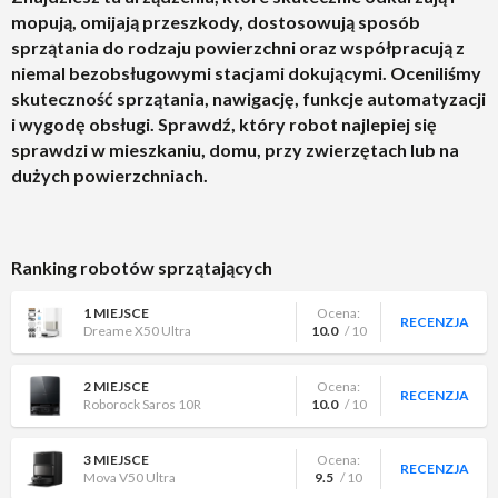
RECENZJA
Roborock Qrevo 5AE
8.5
/ 10
mopują, omijają przeszkody, dostosowują sposób
sprzątania do rodzaju powierzchni oraz współpracują z
8 MIEJSCE
Ocena:
RECENZJA
niemal bezobsługowymi stacjami dokującymi. Oceniliśmy
Dreame L10s Ultra Gen 2
8.5
/ 10
skuteczność sprzątania, nawigację, funkcje automatyzacji
i wygodę obsługi. Sprawdź, który robot najlepiej się
9 MIEJSCE
Ocena:
RECENZJA
Xiaomi Robot Vacuum X20 Pro
8.5
/ 10
sprawdzi w mieszkaniu, domu, przy zwierzętach lub na
dużych powierzchniach.
10 MIEJSCE
Ocena:
RECENZJA
Xiaomi Robot Vacuum H40
8.0
/ 10
Ranking robotów sprzątających
1 MIEJSCE
Ocena:
RECENZJA
Dreame X50 Ultra
10.0
/ 10
2 MIEJSCE
Ocena:
RECENZJA
Roborock Saros 10R
10.0
/ 10
3 MIEJSCE
Ocena:
RECENZJA
Mova V50 Ultra
9.5
/ 10