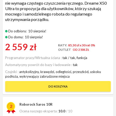
nie wymaga częstego czyszczenia ręcznego. Dreame X50
Ultra to propozycja dla użytkowników, którzy szukają
mocnego i samodzielnego robota do regularnego
utrzymywania porządku.
Do odbioru:
10 sierpnia!
Do domu:
10 sierpnia!
2 559 zł
RATY:
85,30 zł
x 30 rat 0%
OUTLET
OD 2 508 ZŁ
Programator pracy/Wirtualna ściana
tak / tak, funkcja
Automatyczny powrót do bazy i ładowanie
tak
Czujniki
antykolizyjny, krawędzi, odległości, przeszkód, uskoku
podłoża, wykrywający zabrudzone miejsca
DO KOSZYKA
Roborock Saros 10R
2
Ocena naszego eksperta:
10.0
/ 10