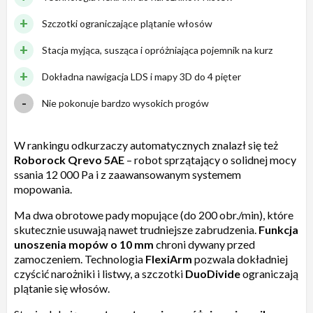
Szczotki ograniczające plątanie włosów
Stacja myjąca, susząca i opróżniająca pojemnik na kurz
Dokładna nawigacja LDS i mapy 3D do 4 pięter
Nie pokonuje bardzo wysokich progów
W rankingu odkurzaczy automatycznych znalazł się też
Roborock Qrevo 5AE
– robot sprzątający o solidnej mocy
ssania 12 000 Pa i z zaawansowanym systemem
mopowania.
Ma dwa obrotowe pady mopujące (do 200 obr./min), które
skutecznie usuwają nawet trudniejsze zabrudzenia.
Funkcja
unoszenia mopów o 10 mm
chroni dywany przed
zamoczeniem. Technologia
FlexiArm
pozwala dokładniej
czyścić narożniki i listwy, a szczotki
DuoDivide
ograniczają
plątanie się włosów.