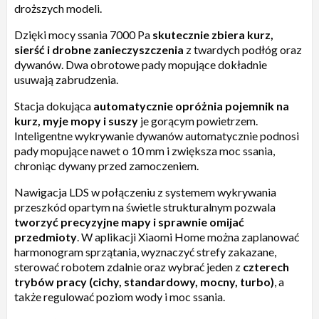
droższych modeli.
Dzięki mocy ssania 7000 Pa
skutecznie zbiera kurz,
sierść i drobne zanieczyszczenia
z twardych podłóg oraz
dywanów. Dwa obrotowe pady mopujące dokładnie
usuwają zabrudzenia.
Stacja dokująca
automatycznie opróżnia pojemnik na
kurz, myje mopy i suszy
je gorącym powietrzem.
Inteligentne wykrywanie dywanów automatycznie podnosi
pady mopujące nawet o 10 mm i zwiększa moc ssania,
chroniąc dywany przed zamoczeniem.
Nawigacja LDS w połączeniu z systemem wykrywania
przeszkód opartym na świetle strukturalnym pozwala
tworzyć precyzyjne mapy i sprawnie omijać
przedmioty
. W aplikacji Xiaomi Home można zaplanować
harmonogram sprzątania, wyznaczyć strefy zakazane,
sterować robotem zdalnie oraz wybrać jeden z
czterech
trybów pracy (cichy, standardowy, mocny, turbo)
, a
także regulować poziom wody i moc ssania.