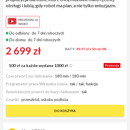
obsługi i lubią, gdy robot ma plan, a nie tylko entuzjazm.
PREZENTACJA
WIDEO
Do odbioru:
do 7 dni roboczych
Do domu:
do 7 dni roboczych
2 699 zł
RATY:
89,97 zł
x 30 rat 0%
100 zł za każde wydane 1000 zł
Promocja
Czas pracy/Czas ładowania
180 min / 180 min
Programator pracy/Wirtualna ściana
tak / tak, funkcja
Automatyczny powrót do bazy i ładowanie
tak
Czujniki
przeszkód, uskoku podłoża
DO KOSZYKA