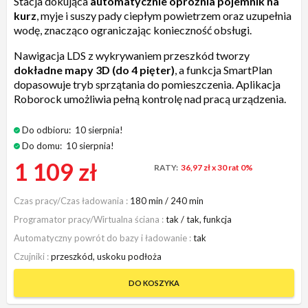
Stacja dokująca
automatycznie opróżnia pojemnik na
kurz
, myje i suszy pady ciepłym powietrzem oraz uzupełnia
wodę, znacząco ograniczając konieczność obsługi.
Nawigacja LDS z wykrywaniem przeszkód tworzy
dokładne mapy 3D (do 4 pięter)
, a funkcja SmartPlan
dopasowuje tryb sprzątania do pomieszczenia. Aplikacja
Roborock umożliwia pełną kontrolę nad pracą urządzenia.
Do odbioru:
10 sierpnia!
Do domu:
10 sierpnia!
1 109 zł
RATY:
36,97 zł
x 30 rat 0%
Czas pracy/Czas ładowania
180 min / 240 min
Programator pracy/Wirtualna ściana
tak / tak, funkcja
Automatyczny powrót do bazy i ładowanie
tak
Czujniki
przeszkód, uskoku podłoża
DO KOSZYKA