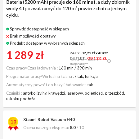
Bateria (5200 mAh) pracuje
do 160 minut
, a duży zbiornik
wody 4 l pozwala umyć do 120 m² powierzchni na jednym
cyklu.
Sprawdź dostępność w sklepach
Brak możliwości dostawy
Produkt dostępny w wybranych sklepach
1 289 zł
RATY:
32,22 zł
x 40 rat
OUTLET
OD 1 251 ZŁ
Raty tylko w sklepie
stacjonarnym
Czas pracy/Czas ładowania
160 min / 390 min
Programator pracy/Wirtualna ściana
/ tak, funkcja
Automatyczny powrót do bazy i ładowanie
tak
Czujniki
antykolizyjny, krawędzi, laserowy, odległości, przeszkód,
uskoku podłoża
Xiaomi Robot Vacuum H40
10
Ocena naszego eksperta:
8.0
/ 10