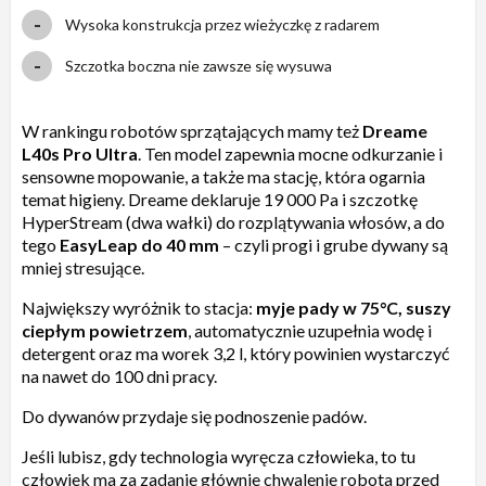
Wysoka konstrukcja przez wieżyczkę z radarem
Szczotka boczna nie zawsze się wysuwa
W rankingu robotów sprzątających mamy też
Dreame
L40s Pro Ultra
. Ten model zapewnia mocne odkurzanie i
sensowne mopowanie, a także ma stację, która ogarnia
temat higieny. Dreame deklaruje 19 000 Pa i szczotkę
HyperStream (dwa wałki) do rozplątywania włosów, a do
tego
EasyLeap do 40 mm
– czyli progi i grube dywany są
mniej stresujące.
Największy wyróżnik to stacja:
myje pady w 75°C, suszy
ciepłym powietrzem
, automatycznie uzupełnia wodę i
detergent oraz ma worek 3,2 l, który powinien wystarczyć
na nawet do 100 dni pracy.
Do dywanów przydaje się podnoszenie padów.
Jeśli lubisz, gdy technologia wyręcza człowieka, to tu
człowiek ma za zadanie głównie chwalenie robota przed