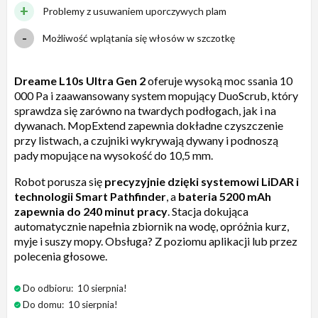
Problemy z usuwaniem uporczywych plam
Możliwość wplątania się włosów w szczotkę
Dreame L10s Ultra Gen 2
oferuje wysoką moc ssania 10
000 Pa i zaawansowany system mopujący DuoScrub, który
sprawdza się zarówno na twardych podłogach, jak i na
dywanach. MopExtend zapewnia dokładne czyszczenie
przy listwach, a czujniki wykrywają dywany i podnoszą
pady mopujące na wysokość do 10,5 mm.
Robot porusza się
precyzyjnie dzięki systemowi LiDAR i
technologii Smart Pathfinder
, a
bateria 5200 mAh
zapewnia do 240 minut pracy
. Stacja dokująca
automatycznie napełnia zbiornik na wodę, opróżnia kurz,
myje i suszy mopy. Obsługa? Z poziomu aplikacji lub przez
polecenia głosowe.
Do odbioru:
10 sierpnia!
Do domu:
10 sierpnia!