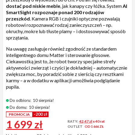
dostać pod niskie meble
, jak kanapy czy łóżka. System
AI
SmartSight
rozpoznaje ponad 200 rodzajów
przeszkód
. Kamera RGB i czujniki optyczne pozwalają
robotowi rozpoznawać rodzaj zanieczyszczeń – np.
okruchy, mokre lub tłuste plamy – i dostosowywać sposób
sprzątania.
Na uwagę zasługuje również zgodność ze standardem
inteligentnego domu Matter i sterowanie głosowe.
Ciekawostką jest to, że robot tworzy specjalne strefy
aktywności zwierząt i czyści je dokładniej – automatycznie
zwiększa moc, by poradzić sobie z sierścią czy resztkami
karmy – a w dodatku w aplikacji umożliwia podglądanie
pupila.
Do odbioru:
10 sierpnia!
Do domu:
10 sierpnia!
-200 zł
PROMOCJA
1 699 zł
RATY:
42,47 zł
x 40 rat
OUTLET
OD 1 666 ZŁ