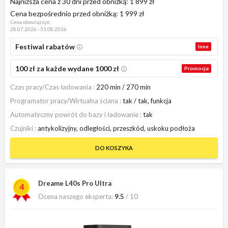
Najniższa cena z 30 dni przed obniżką:
1 899 zł
Cena bezpośrednio przed obniżką:
1 999 zł
Cena obowiązuje:
28.07.2026 - 31.08.2026
Festiwal rabatów
Inne
100 zł za każde wydane 1000 zł
Promocja
Czas pracy/Czas ładowania
220 min / 270 min
Programator pracy/Wirtualna ściana
tak / tak, funkcja
Automatyczny powrót do bazy i ładowanie
tak
Czujniki
antykolizyjny, odległości, przeszkód, uskoku podłoża
DO KOSZYKA
Dreame L40s Pro Ultra
4
Ocena naszego eksperta:
9.5
/ 10