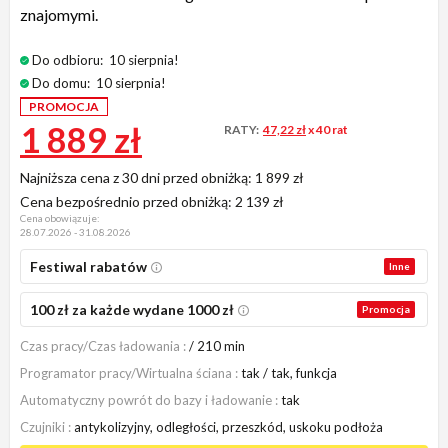
znajomymi.
Do odbioru:
10 sierpnia!
Do domu:
10 sierpnia!
PROMOCJA
1 889 zł
RATY:
47,22 zł
x 40 rat
Najniższa cena z 30 dni przed obniżką:
1 899 zł
Cena bezpośrednio przed obniżką:
2 139 zł
Cena obowiązuje:
28.07.2026 - 31.08.2026
Festiwal rabatów
Inne
100 zł za każde wydane 1000 zł
Promocja
Czas pracy/Czas ładowania
/ 210 min
Programator pracy/Wirtualna ściana
tak / tak, funkcja
Automatyczny powrót do bazy i ładowanie
tak
Czujniki
antykolizyjny, odległości, przeszkód, uskoku podłoża