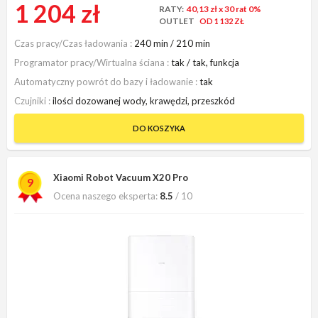
1 204 zł
RATY:
40,13 zł
x 30 rat 0%
OUTLET
OD 1 132 ZŁ
Czas pracy/Czas ładowania
240 min / 210 min
Programator pracy/Wirtualna ściana
tak / tak, funkcja
Automatyczny powrót do bazy i ładowanie
tak
Czujniki
ilości dozowanej wody, krawędzi, przeszkód
DO KOSZYKA
Xiaomi Robot Vacuum X20 Pro
9
Ocena naszego eksperta:
8.5
/ 10