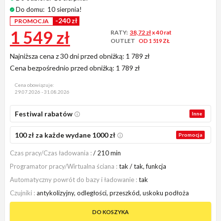
Do domu:
10 sierpnia!
-240 zł
PROMOCJA
1 549 zł
RATY:
38,72 zł
x 40 rat
OUTLET
OD 1 519 ZŁ
Najniższa cena z 30 dni przed obniżką:
1 789 zł
Cena bezpośrednio przed obniżką:
1 789 zł
Cena obowiązuje:
29.07.2026 - 31.08.2026
Festiwal rabatów
Inne
100 zł za każde wydane 1000 zł
Promocja
Czas pracy/Czas ładowania
/ 210 min
Programator pracy/Wirtualna ściana
tak / tak, funkcja
Automatyczny powrót do bazy i ładowanie
tak
Czujniki
antykolizyjny, odległości, przeszkód, uskoku podłoża
DO KOSZYKA