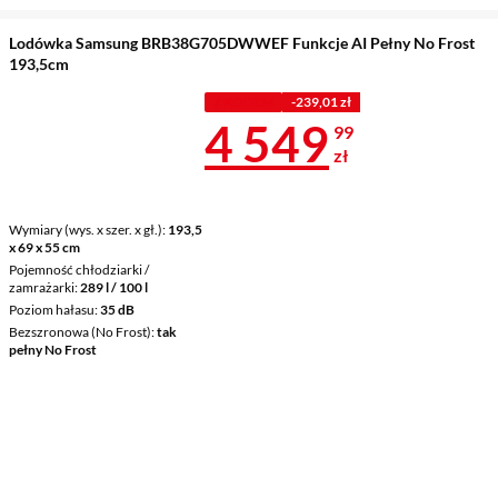
Lodówka Samsung BRB38G705DWWEF Funkcje AI Pełny No Frost
193,5cm
Z KODEM
-239,01 zł
Cena 4 549,9
4 549
99
zł
Wymiary (wys. x szer. x gł.)
193,5
x 69 x 55 cm
Pojemność chłodziarki /
zamrażarki
289 l / 100 l
Poziom hałasu
35 dB
Bezszronowa (No Frost)
tak
pełny No Frost