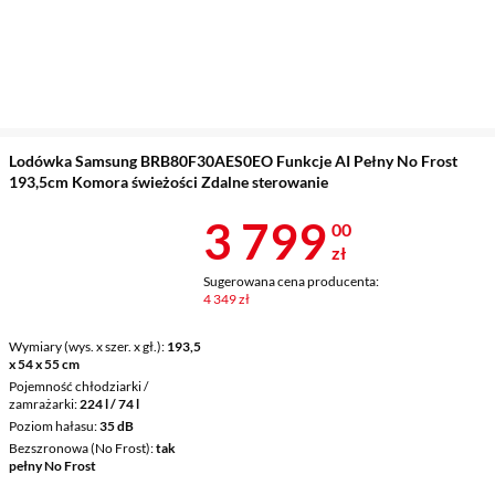
Lodówka Samsung BRB80F30AES0EO Funkcje AI Pełny No Frost
193,5cm Komora świeżości Zdalne sterowanie
Cena 3 799 z
3 799
00
zł
Sugerowana cena producenta:
4 349 zł
Wymiary (wys. x szer. x gł.)
193,5
x 54 x 55 cm
Pojemność chłodziarki /
zamrażarki
224 l / 74 l
Poziom hałasu
35 dB
Bezszronowa (No Frost)
tak
pełny No Frost