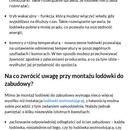
chłodziarki. Takie rozwiązanie sprawia, że lodówki nie trzeba
rozmrażać;
tryb wakacyjny – funkcja, którą możesz włączyć wtedy, gdy
wyjeżdżasz na dłuższy czas. Takie rozwiązanie sprawia, że
lodówka pobiera mniej prądu, co pozwala na oszczędność
energii;
komory z różną temperaturą – nowoczesne lodówki pozwalają
na ustawienie odmiennej temperatury w poszczególnych
szufladach i komorach. W ten sposób możesz przechowywać
żywność zgodnie z zaleceniami producenta, a co za tym idzie –
wydłużyć jej przydatność do spożycia.
Na co zwrócić uwagę przy montażu lodówki do
zabudowy?
Mimo że montaż lodówki do zabudowy wymaga nieco więcej
wysiłku niż instalacja
lodówki wolnostojącej
, z łatwością można
sobie poradzić z tym zadaniem samodzielnie. Należy jednak
pamiętać o kilku niezwykle istotnych kwestiach:
zachowanie odpowiedniej odległości od ścian zabudowy – każda
lodówka, niezależnie od tego, czy to lodówka wolnostojąca, czy