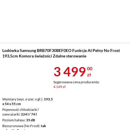
Lodówka Samsung BRB70F30BEF0EO Funkcje AI Pełny No Frost
193,5cm Komora świeżości Zdalne sterowanie
Cena 3 499 z
3 499
00
zł
Sugerowana cena producenta:
4 149 zł
Wymiary (wys. x szer. x gł.)
193,5
x 54 x 55 cm
Pojemność chłodziarki /
zamrażarki
224 l / 74 l
Poziom hałasu
35 dB
Bezszronowa (No Frost)
tak