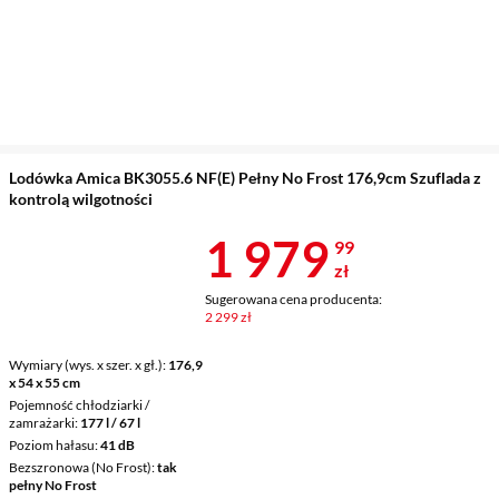
Lodówka Amica BK3055.6 NF(E) Pełny No Frost 176,9cm Szuflada z
kontrolą wilgotności
Cena 1 979,9
1 979
99
zł
Sugerowana cena producenta:
2 299 zł
Wymiary (wys. x szer. x gł.)
176,9
x 54 x 55 cm
Pojemność chłodziarki /
zamrażarki
177 l / 67 l
Poziom hałasu
41 dB
Bezszronowa (No Frost)
tak
pełny No Frost