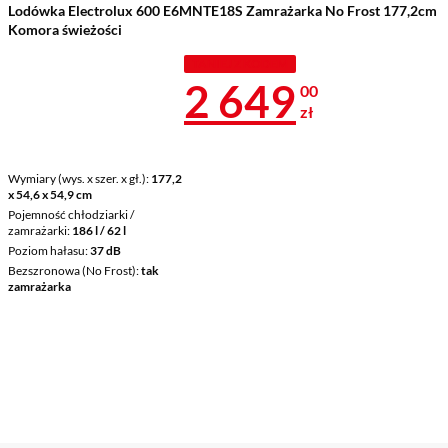
Lodówka Electrolux 600 E6MNTE18S Zamrażarka No Frost 177,2cm
Komora świeżości
TANIEJ Z KODEM
Cena 2 649 z
2 649
00
zł
Wymiary (wys. x szer. x gł.)
177,2
x 54,6 x 54,9 cm
Pojemność chłodziarki /
zamrażarki
186 l / 62 l
Poziom hałasu
37 dB
Bezszronowa (No Frost)
tak
zamrażarka