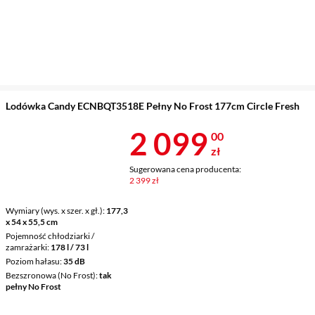
Lodówka Candy ECNBQT3518E Pełny No Frost 177cm Circle Fresh
Cena 2 099 z
2 099
00
zł
Sugerowana cena producenta:
2 399 zł
Wymiary (wys. x szer. x gł.)
177,3
x 54 x 55,5 cm
Pojemność chłodziarki /
zamrażarki
178 l / 73 l
Poziom hałasu
35 dB
Bezszronowa (No Frost)
tak
pełny No Frost