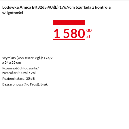
Lodówka Amica BK3265.4Ui(E) 176,9cm Szuflada z kontrolą
wilgotności
TANIEJ Z KODEM
Cena 1 580 z
1 580
00
zł
Wymiary (wys. x szer. x gł.)
176,9
x 54 x 55 cm
Pojemność chłodziarki /
zamrażarki
195 l / 75 l
Poziom hałasu
35 dB
Bezszronowa (No Frost)
brak