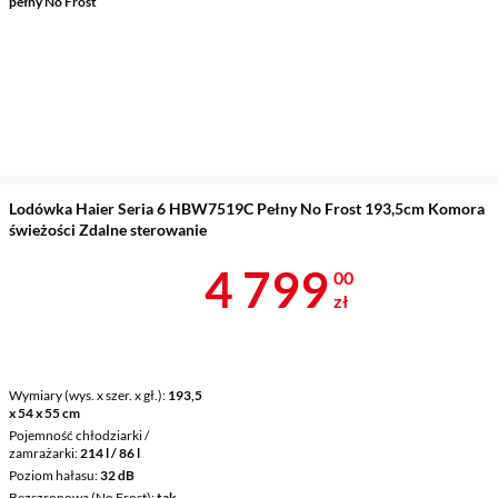
pełny No Frost
Lodówka Haier Seria 6 HBW7519C Pełny No Frost 193,5cm Komora
świeżości Zdalne sterowanie
Cena 4 799 z
4 799
00
zł
Wymiary (wys. x szer. x gł.)
193,5
x 54 x 55 cm
Pojemność chłodziarki /
zamrażarki
214 l / 86 l
Poziom hałasu
32 dB
Bezszronowa (No Frost)
tak