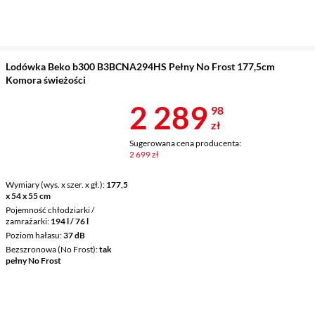
Lodówka Beko b300 B3BCNA294HS Pełny No Frost 177,5cm
Komora świeżości
Cena 2 289,9
2 289
98
zł
Sugerowana cena producenta:
2 699 zł
Wymiary (wys. x szer. x gł.)
177,5
x 54 x 55 cm
Pojemność chłodziarki /
zamrażarki
194 l / 76 l
Poziom hałasu
37 dB
Bezszronowa (No Frost)
tak
pełny No Frost