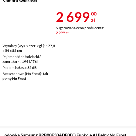
Komora świeżości
Cena 2 699 z
2 699
00
zł
Sugerowana cena producenta:
2 999 zł
Wymiary (wys. x szer. x gł.)
177,5
x 54 x 55 cm
Pojemność chłodziarki /
zamrażarki
194 l / 76 l
Poziom hałasu
35 dB
Bezszronowa (No Frost)
tak
pełny No Frost
Lodówka Samsung BRB80F30ADF0EO Funkcje AI Pełny No Frost