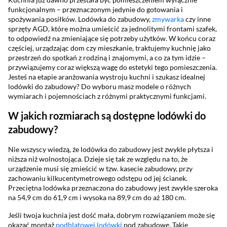
funkcjonalnym – przeznaczonym jedynie do gotowania i
spożywania posiłków. Lodówka do zabudowy,
zmywarka
czy inne
sprzęty AGD, które można umieścić za jednolitymi frontami szafek,
to odpowiedź na zmieniające się potrzeby użytków. W końcu coraz
częściej, urządzając dom czy mieszkanie, traktujemy kuchnię jako
przestrzeń do spotkań z rodziną i znajomymi, a co za tym idzie –
przywiązujemy coraz większą wagę do estetyki tego pomieszczenia.
Jesteś na etapie aranżowania wystroju kuchni i szukasz idealnej
lodówki do zabudowy? Do wyboru masz modele o różnych
wymiarach i pojemnościach z różnymi praktycznymi funkcjami.
W jakich rozmiarach są dostępne lodówki do
zabudowy?
Nie wszyscy wiedzą, że lodówka do zabudowy jest zwykle płytsza i
niższa niż wolnostojąca. Dzieje się tak ze względu na to, że
urządzenie musi się zmieścić w tzw. kasecie zabudowy, przy
zachowaniu kilkucentymetrowego odstępu od jej ścianek.
Przeciętna lodówka przeznaczona do zabudowy jest zwykle szeroka
na 54,9 cm do 61,9 cm i wysoka na 89,9 cm do aż 180 cm.
Jeśli twoja kuchnia jest dość mała, dobrym rozwiązaniem może się
okazać montaż
podblatowej lodówki
pod zabudowę. Takie