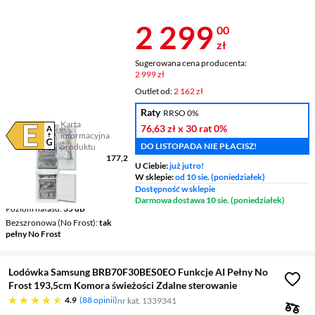
WYDANE 1000 ZŁ
ZŁ!
Cena 2 299 z
2 299
00
zł
Sugerowana cena producenta:
2 999 zł
Outlet od:
2 162 zł
Raty
RRSO 0%
Karta
76,63 zł
x 30 rat
0%
informacyjna
Plik w formacie pdf
(otworzy się w nowym oknie)
DO LISTOPADA NIE PŁACISZ!
produktu
Wymiary (wys. x szer. x gł.)
177,2
U Ciebie:
już jutro!
x 54 x 55 cm
W sklepie:
od 10 sie. (poniedziałek)
Pojemność chłodziarki /
Dostępność w sklepie
zamrażarki
178 l / 73 l
Darmowa dostawa 10 sie. (poniedziałek)
Poziom hałasu
35 dB
Bezszronowa (No Frost)
tak
pełny No Frost
Lodówka Samsung BRB70F30BES0EO Funkcje AI Pełny No
Frost 193,5cm Komora świeżości Zdalne sterowanie
4.9 gwiazdek
4.9
88 opinii
nr kat. 1339341