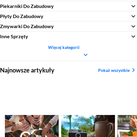
Piekarniki Do Zabudowy
Płyty Do Zabudowy
Zmywarki Do Zabudowy
Inne Sprzęty
Więcej kategorii
Sekcja pominięta
Najnowsze artykuły
Pokaż wszystkie
Nadchodzące
Ranking aparatów
Najleps
premiery smartfonów
kompaktowych.
tytanow
– kalendarz nowości
Najlepsze modele
2026