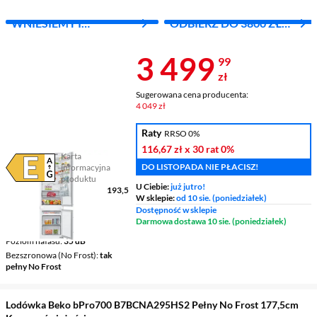
WNIESIEMY I
ODBIERZ DO 3800 ZŁ
ZAINSTALUJEMY ZA 1
ZWROTU
ZŁ
Cena 3 499,9
3 499
99
zł
Sugerowana cena producenta:
4 049 zł
Raty
RRSO 0%
116,67 zł
x 30 rat
0%
Karta
DO LISTOPADA NIE PŁACISZ!
informacyjna
Plik w formacie pdf
(otworzy się w nowym oknie)
produktu
U Ciebie:
już jutro!
Wymiary (wys. x szer. x gł.)
193,5
W sklepie:
od 10 sie. (poniedziałek)
x 54 x 55 cm
Dostępność w sklepie
Pojemność chłodziarki /
Darmowa dostawa 10 sie. (poniedziałek)
zamrażarki
224 l / 74 l
Poziom hałasu
35 dB
Bezszronowa (No Frost)
tak
pełny No Frost
Lodówka Beko bPro700 B7BCNA295HS2 Pełny No Frost 177,5cm