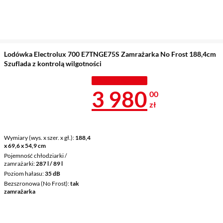
Lodówka Electrolux 700 E7TNGE75S Zamrażarka No Frost 188,4cm
Szuflada z kontrolą wilgotności
TANIEJ Z KODEM
Cena 3 980 z
3 980
00
zł
Wymiary (wys. x szer. x gł.)
188,4
x 69,6 x 54,9 cm
Pojemność chłodziarki /
zamrażarki
287 l / 89 l
Poziom hałasu
35 dB
Bezszronowa (No Frost)
tak
zamrażarka