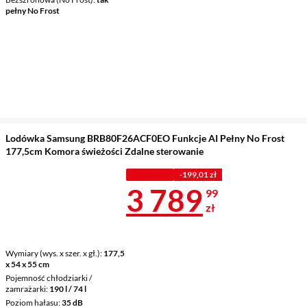
pełny No Frost
Lodówka Samsung BRB80F26ACF0EO Funkcje AI Pełny No Frost
177,5cm Komora świeżości Zdalne sterowanie
Z KODEM
-199,01 zł
Cena 3 789,9
3 789
99
zł
Wymiary (wys. x szer. x gł.)
177,5
x 54 x 55 cm
Pojemność chłodziarki /
zamrażarki
190 l / 74 l
Poziom hałasu
35 dB