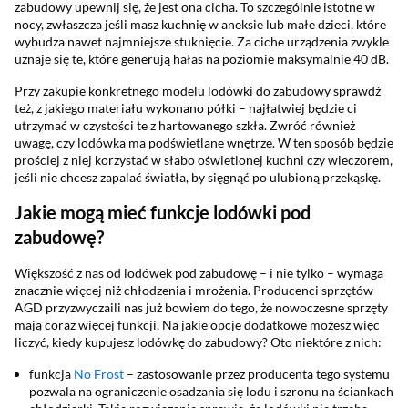
zabudowy upewnij się, że jest ona cicha. To szczególnie istotne w
nocy, zwłaszcza jeśli masz kuchnię w aneksie lub małe dzieci, które
wybudza nawet najmniejsze stuknięcie. Za ciche urządzenia zwykle
uznaje się te, które generują hałas na poziomie maksymalnie 40 dB.
Przy zakupie konkretnego modelu lodówki do zabudowy sprawdź
też, z jakiego materiału wykonano półki – najłatwiej będzie ci
utrzymać w czystości te z hartowanego szkła. Zwróć również
uwagę, czy lodówka ma podświetlane wnętrze. W ten sposób będzie
prościej z niej korzystać w słabo oświetlonej kuchni czy wieczorem,
jeśli nie chcesz zapalać światła, by sięgnąć po ulubioną przekąskę.
Jakie mogą mieć funkcje lodówki pod
zabudowę?
Większość z nas od lodówek pod zabudowę – i nie tylko – wymaga
znacznie więcej niż chłodzenia i mrożenia. Producenci sprzętów
AGD przyzwyczaili nas już bowiem do tego, że nowoczesne sprzęty
mają coraz więcej funkcji. Na jakie opcje dodatkowe możesz więc
liczyć, kiedy kupujesz lodówkę do zabudowy? Oto niektóre z nich:
funkcja
No Frost
– zastosowanie przez producenta tego systemu
pozwala na ograniczenie osadzania się lodu i szronu na ściankach