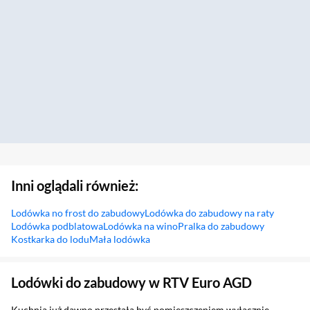
Inni oglądali również:
Lodówka no frost do zabudowy
Lodówka do zabudowy na raty
Lodówka podblatowa
Lodówka na wino
Pralka do zabudowy
Kostkarka do lodu
Mała lodówka
Sekcja pominięta
Lodówki do zabudowy w RTV Euro AGD
Kuchnia już dawno przestała być pomieszczeniem wyłącznie