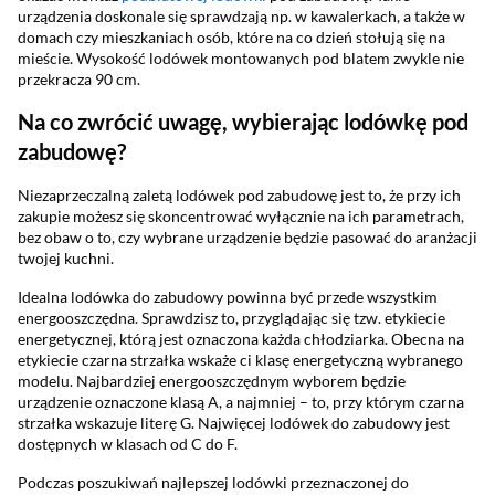
urządzenia doskonale się sprawdzają np. w kawalerkach, a także w
domach czy mieszkaniach osób, które na co dzień stołują się na
mieście. Wysokość lodówek montowanych pod blatem zwykle nie
przekracza 90 cm.
Na co zwrócić uwagę, wybierając lodówkę pod
zabudowę?
Niezaprzeczalną zaletą lodówek pod zabudowę jest to, że przy ich
zakupie możesz się skoncentrować wyłącznie na ich parametrach,
bez obaw o to, czy wybrane urządzenie będzie pasować do aranżacji
twojej kuchni.
Idealna lodówka do zabudowy powinna być przede wszystkim
energooszczędna. Sprawdzisz to, przyglądając się tzw. etykiecie
energetycznej, którą jest oznaczona każda chłodziarka. Obecna na
etykiecie czarna strzałka wskaże ci klasę energetyczną wybranego
modelu. Najbardziej energooszczędnym wyborem będzie
urządzenie oznaczone klasą A, a najmniej – to, przy którym czarna
strzałka wskazuje literę G. Najwięcej lodówek do zabudowy jest
dostępnych w klasach od C do F.
Podczas poszukiwań najlepszej lodówki przeznaczonej do