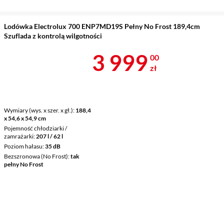
Lodówka Electrolux 700 ENP7MD19S Pełny No Frost 189,4cm
Szuflada z kontrolą wilgotności
Cena 3 999 z
3 999
00
zł
Wymiary (wys. x szer. x gł.)
188,4
x 54,6 x 54,9 cm
Pojemność chłodziarki /
zamrażarki
207 l / 62 l
Poziom hałasu
35 dB
Bezszronowa (No Frost)
tak
pełny No Frost