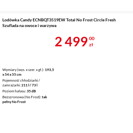
Lodówka Candy ECNBQT3519EW Total No Frost Circle Fresh
Szuflada na owoce i warzywa
Cena 2 499 z
2 499
00
zł
Wymiary (wys. x szer. x gł.)
193,5
x 54 x 55 cm
Pojemność chłodziarki /
zamrażarki
211 l / 73 l
Poziom hałasu
35 dB
Bezszronowa (No Frost)
tak
pełny No Frost