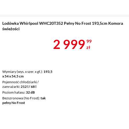
Lodówka Whirlpool WHC20T352 Pełny No Frost 193,5cm Komora
świeżości
Cena 2 999,9
2 999
99
zł
Wymiary (wys. x szer. x gł.)
193,5
x 54 x 54,5 cm
Pojemność chłodziarki /
zamrażarki
212 l / 68 l
Poziom hałasu
32 dB
Bezszronowa (No Frost)
tak
pełny No Frost