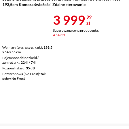
193,5cm Komora świeżości Zdalne sterowanie
Cena 3 999,9
3 999
99
zł
Sugerowana cena producenta:
4 549 zł
Wymiary (wys. x szer. x gł.)
193,5
x 54 x 55 cm
Pojemność chłodziarki /
zamrażarki
224 l / 74 l
Poziom hałasu
35 dB
Bezszronowa (No Frost)
tak
pełny No Frost