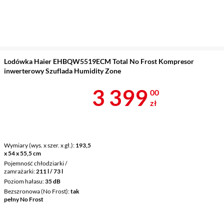
Lodówka Haier EHBQW5519ECM Total No Frost Kompresor
inwerterowy Szuflada Humidity Zone
Cena 3 399 z
3 399
00
zł
Wymiary (wys. x szer. x gł.)
193,5
x 54 x 55,5 cm
Pojemność chłodziarki /
zamrażarki
211 l / 73 l
Poziom hałasu
35 dB
Bezszronowa (No Frost)
tak
pełny No Frost