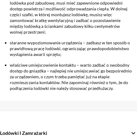
lodówka pod zabudowę, musi mieć zapewnione odpowiedni
dostęp powietrza i możliwość odprowadzania ciepła. W dolnej
części szafki, w której montujesz lodówkę, musisz więc
zamontować kratkę wentylacyjną i zadbać o pozostawienie
między lodówką a ściankami zabudowy kilku centymetrów
wolnej przestrzeni;
staranne wypoziomowanie urządzenia – zadbasz w ten sposób o
prawidłową pracę lodówki, ograniczając prawdopodobieństwo
wystąpienia awarii sprzętu;
właściwe umiejscowienie kontaktu – warto zadbać o swobodny
dostęp do gniazdka – najlepiej nie umiejscawiać go bezpośrednio
za urządzeniem, o czym trzeba pamiętać już na etapie
rozmieszczania kontaktów. Nie zapominaj również o tym, że do
podłączenia lodówki nie należy stosować przedłużaczy.
Lodówki I Zamrażarki