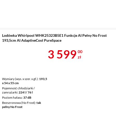
Lodówka Whirlpool WHK25323B5E1 Funkcje AI Pełny No Frost
193,5cm AI AdaptiveCool PureSpace
Cena 3 599 z
3 599
00
zł
Wymiary (wys. x szer. x gł.)
193,5
x 54 x 55 cm
Pojemność chłodziarki /
zamrażarki
224 l / 76 l
Poziom hałasu
37 dB
Bezszronowa (No Frost)
tak
pełny No Frost