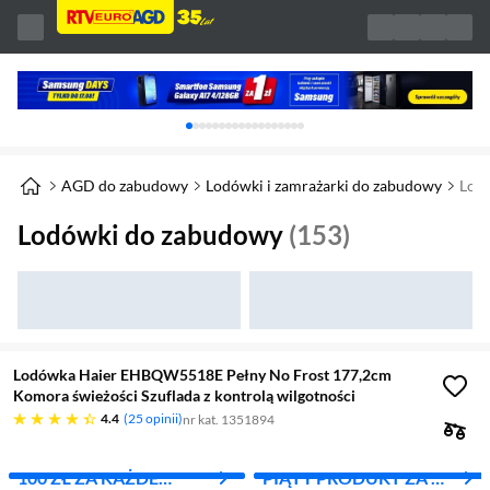
Karuzela z banerami, aktualny element 1 z 
AGD do zabudowy
Lodówki i zamrażarki do zabudowy
Lod
Lodówki do zabudowy
(153)
Lodówka Haier EHBQW5518E Pełny No Frost 177,2cm
Komora świeżości Szuflada z kontrolą wilgotności
4.4 gwiazdek
4.4
25 opinii
nr kat. 1351894
100 ZŁ ZA KAŻDE
PIĄTY PRODUKT ZA 1