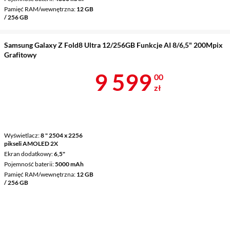
Pamięć RAM/wewnętrzna
12 GB
/ 256 GB
Samsung Galaxy Z Fold8 Ultra 12/256GB Funkcje AI 8/6,5" 200Mpix
Grafitowy
Cena 9 599 z
9 599
00
zł
Wyświetlacz
8 " 2504 x 2256
pikseli AMOLED 2X
Ekran dodatkowy
6,5"
Pojemność baterii
5000 mAh
Pamięć RAM/wewnętrzna
12 GB
/ 256 GB