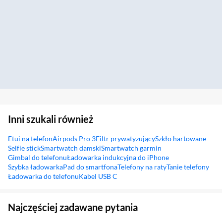
Inni szukali również
Etui na telefon
Airpods Pro 3
Filtr prywatyzujący
Szkło hartowane
Selfie stick
Smartwatch damski
Smartwatch garmin
Gimbal do telefonu
Ładowarka indukcyjna do iPhone
Szybka ładowarka
Pad do smartfona
Telefony na raty
Tanie telefony
Ładowarka do telefonu
Kabel USB C
Sekcja pominięta
Najczęściej zadawane pytania