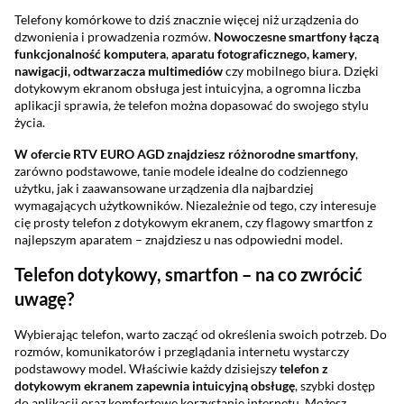
Telefony komórkowe to dziś znacznie więcej niż urządzenia do
dzwonienia i prowadzenia rozmów.
Nowoczesne smartfony łączą
funkcjonalność
komputera
,
aparatu
fotograficznego, kamery
,
nawigacji, odtwarzacza
multimediów
czy mobilnego biura. Dzięki
dotykowym ekranom obsługa jest intuicyjna, a ogromna liczba
aplikacji sprawia, że telefon można dopasować do swojego stylu
życia.
W ofercie RTV EURO AGD znajdziesz różnorodne smartfony
,
zarówno podstawowe, tanie modele idealne do codziennego
użytku, jak i zaawansowane urządzenia dla najbardziej
wymagających użytkowników. Niezależnie od tego, czy interesuje
cię prosty telefon z dotykowym ekranem, czy flagowy smartfon z
najlepszym aparatem – znajdziesz u nas odpowiedni model.
Telefon dotykowy, smartfon – na co zwrócić
uwagę?
Wybierając telefon, warto zacząć od określenia swoich potrzeb. Do
rozmów, komunikatorów i przeglądania internetu wystarczy
podstawowy model. Właściwie każdy dzisiejszy
telefon z
dotykowym ekranem zapewnia
intuicyjną obsługę
, szybki dostęp
do aplikacji oraz komfortowe korzystanie internetu. Możesz