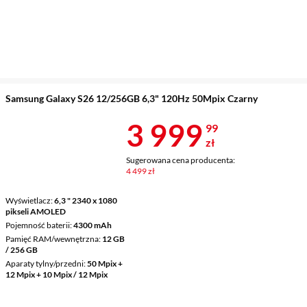
Samsung Galaxy S26 12/256GB 6,3" 120Hz 50Mpix Czarny
Cena 3 999,9
3 999
99
zł
Sugerowana cena producenta:
4 499 zł
Wyświetlacz
6,3 " 2340 x 1080
pikseli AMOLED
Pojemność baterii
4300 mAh
Pamięć RAM/wewnętrzna
12 GB
/ 256 GB
Aparaty tylny/przedni
50 Mpix +
12 Mpix + 10 Mpix / 12 Mpix