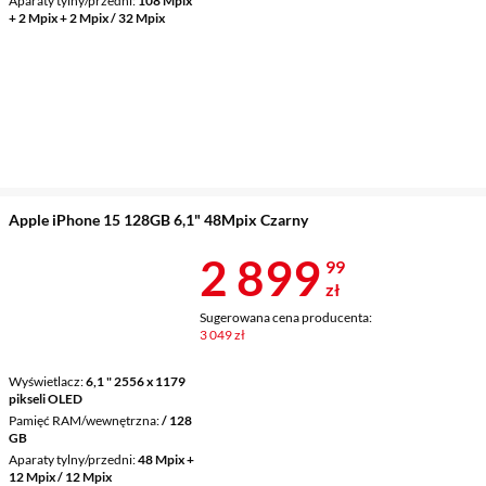
Aparaty tylny/przedni
108 Mpix
+ 2 Mpix + 2 Mpix / 32 Mpix
Apple iPhone 15 128GB 6,1" 48Mpix Czarny
Cena 2 899,9
2 899
99
zł
Sugerowana cena producenta:
3 049 zł
Wyświetlacz
6,1 " 2556 x 1179
pikseli OLED
Pamięć RAM/wewnętrzna
/ 128
GB
Aparaty tylny/przedni
48 Mpix +
12 Mpix / 12 Mpix