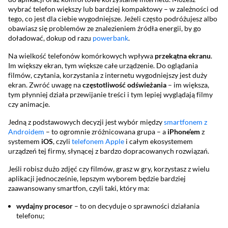
wybrać telefon większy lub bardziej kompaktowy – w zależności od
tego, co jest dla ciebie wygodniejsze. Jeżeli często podróżujesz albo
obawiasz się problemów ze znalezieniem źródła energii, by go
doładować, dokup od razu
powerbank
.
Na wielkość telefonów komórkowych wpływa
przekątna ekranu
.
Im większy ekran, tym większe całe urządzenie. Do oglądania
filmów, czytania, korzystania z internetu wygodniejszy jest duży
ekran. Zwróć uwagę na
częstotliwość odświeżania
– im większa,
tym płynniej działa przewijanie treści i tym lepiej wyglądają filmy
czy animacje.
Jedną z podstawowych decyzji jest wybór między
smartfonem z
Androidem
– to ogromnie zróżnicowana grupa – a
iPhone’em
z
systemem
iOS
, czyli
telefonem Apple
i całym ekosystemem
urządzeń tej firmy, słynącej z bardzo dopracowanych rozwiązań.
Jeśli robisz dużo zdjęć czy filmów, grasz w gry, korzystasz z wielu
aplikacji jednocześnie, lepszym wyborem będzie bardziej
zaawansowany smartfon, czyli taki, który ma:
wydajny procesor
– to on decyduje o sprawności działania
telefonu;