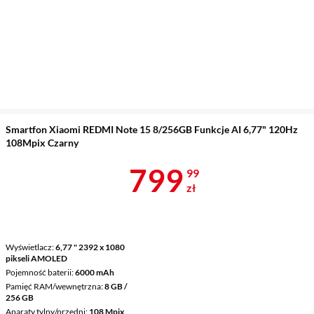
Smartfon Xiaomi REDMI Note 15 8/256GB Funkcje AI 6,77" 120Hz
108Mpix Czarny
Cena 799,99 
799
99
zł
Wyświetlacz
6,77 " 2392 x 1080
pikseli AMOLED
Pojemność baterii
6000 mAh
Pamięć RAM/wewnętrzna
8 GB /
256 GB
Aparaty tylny/przedni
108 Mpix