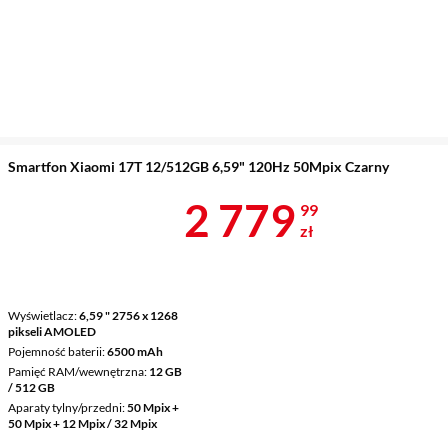
Smartfon Xiaomi 17T 12/512GB 6,59" 120Hz 50Mpix Czarny
Cena 2 779,9
2 779
99
zł
Wyświetlacz
6,59 " 2756 x 1268
pikseli AMOLED
Pojemność baterii
6500 mAh
Pamięć RAM/wewnętrzna
12 GB
/ 512 GB
Aparaty tylny/przedni
50 Mpix +
50 Mpix + 12 Mpix / 32 Mpix