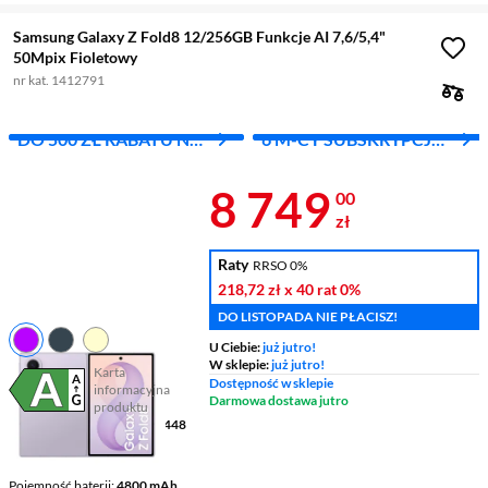
Samsung Galaxy Z Fold8 12/256GB Funkcje AI 7,6/5,4"
50Mpix Fioletowy
nr kat. 1412791
DO 500 ZŁ RABATU NA
6 M-CY SUBSKRYPCJI
DRUGI PRODUKT
GOOGLE AI PRO
Cena 8 749 z
8 749
00
zł
Raty
RRSO 0%
218,72 zł
x 40 rat
0%
DO LISTOPADA NIE PŁACISZ!
U Ciebie:
już jutro!
W sklepie:
już jutro!
Karta
Dostępność w sklepie
informacyjna
Plik w formacie pdf
(otworzy się w nowym oknie)
Darmowa dostawa jutro
produktu
Wyświetlacz
7,6 " 1848 x 2448
pikseli AMOLED 2X
Ekran dodatkowy
5,4"
Pojemność baterii
4800 mAh