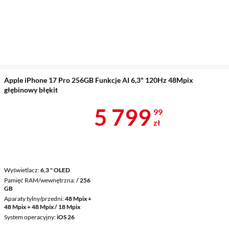
Apple iPhone 17 Pro 256GB Funkcje AI 6,3" 120Hz 48Mpix
głębinowy błękit
Cena 5 799,9
5 799
99
zł
Wyświetlacz
6,3 " OLED
Pamięć RAM/wewnętrzna
/ 256
GB
Aparaty tylny/przedni
48 Mpix +
48 Mpix + 48 Mpix / 18 Mpix
System operacyjny
iOS 26