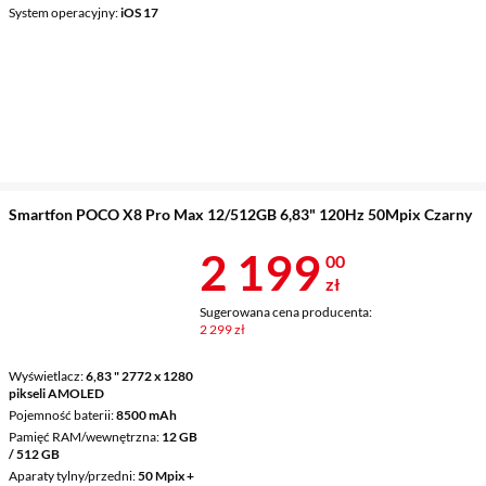
System operacyjny
iOS 17
Smartfon POCO X8 Pro Max 12/512GB 6,83" 120Hz 50Mpix Czarny
Cena 2 199 z
2 199
00
zł
Sugerowana cena producenta:
2 299 zł
Wyświetlacz
6,83 " 2772 x 1280
pikseli AMOLED
Pojemność baterii
8500 mAh
Pamięć RAM/wewnętrzna
12 GB
/ 512 GB
Aparaty tylny/przedni
50 Mpix +