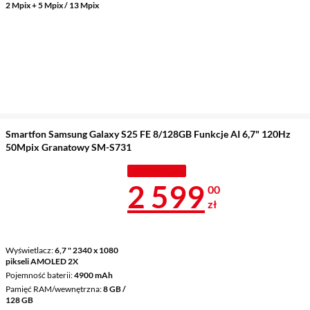
2 Mpix + 5 Mpix / 13 Mpix
Smartfon Samsung Galaxy S25 FE 8/128GB Funkcje AI 6,7" 120Hz
50Mpix Granatowy SM-S731
PROMOCJA
Cena 2 599 z
2 599
00
zł
Wyświetlacz
6,7 " 2340 x 1080
pikseli AMOLED 2X
Pojemność baterii
4900 mAh
Pamięć RAM/wewnętrzna
8 GB /
128 GB