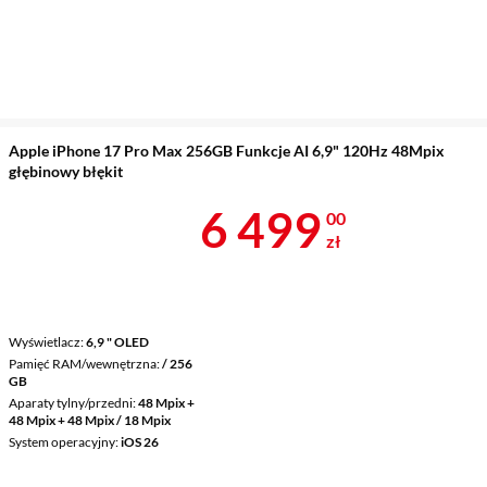
Apple iPhone 17 Pro Max 256GB Funkcje AI 6,9" 120Hz 48Mpix
głębinowy błękit
Cena 6 499 z
6 499
00
zł
Wyświetlacz
6,9 " OLED
Pamięć RAM/wewnętrzna
/ 256
GB
Aparaty tylny/przedni
48 Mpix +
48 Mpix + 48 Mpix / 18 Mpix
System operacyjny
iOS 26