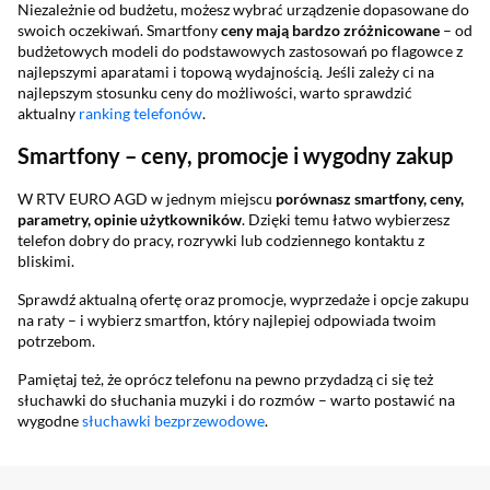
Niezależnie od budżetu, możesz wybrać urządzenie dopasowane do
swoich oczekiwań. Smartfony
ceny mają bardzo zróżnicowane
– od
budżetowych modeli do podstawowych zastosowań po flagowce z
najlepszymi aparatami i topową wydajnością. Jeśli zależy ci na
najlepszym stosunku ceny do możliwości, warto sprawdzić
aktualny
ranking telefonów
.
Smartfony – ceny, promocje i wygodny zakup
W RTV EURO AGD w jednym miejscu
porównasz smartfony, ceny,
parametry, opinie
użytkowników
. Dzięki temu łatwo wybierzesz
telefon dobry do pracy, rozrywki lub codziennego kontaktu z
bliskimi.
Sprawdź aktualną ofertę oraz promocje, wyprzedaże i opcje zakupu
na raty – i wybierz smartfon, który najlepiej odpowiada twoim
potrzebom.
Pamiętaj też, że oprócz telefonu na pewno przydadzą ci się też
słuchawki do słuchania muzyki i do rozmów – warto postawić na
wygodne
słuchawki bezprzewodowe
.