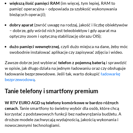
większą ilość pamięci RAM
(im więcej, tym lepiej, RAM to
pamięć operacyjna – odpowiada za szybkość wykonywania
bieżących operacji);
dobry aparat
(zwróć uwagę na rodzaj, jakość i liczbę obiektywów
– dobrze, gdy wśród nich jest teleobiektyw i gdy aparat ma
optyczny zoom i optyczną stabilizację obrazu OIS);
dużo pamięci wewnętrznej
, czyli dużo miejsca na dane, żeby móc
swobodnie instalować aplikacje czy zapisywać zdjęcia i wideo.
Zawsze dobrze jest wybierać
telefon z pojemną baterią
i sprawdzić
w opisie, jak długo działa na jednym ładowaniu oraz czy obsługuje
ładowanie bezprzewodowe. Jeśli tak, warto dokupić
ładowarkę
bezprzewodową
.
Tanie telefony i smartfony premium
W RTV EURO AGD są telefony komórkowe w bardzo różnych
cenach
. Tanie smartfony to świetny wybór dla osób, które chcą
korzystać z podstawowych funkcji bez nadwyrężania budżetu. A
droższe modele zachwycają wydajnością, jakością wykonania i
nowoczesnymi technologiami.