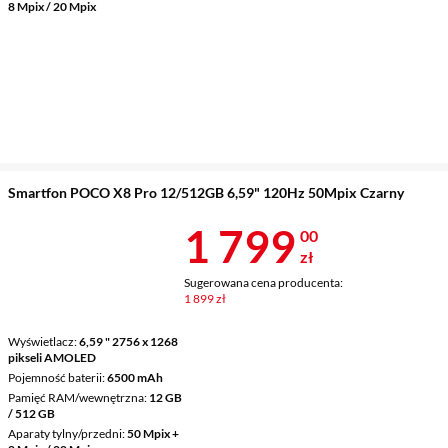
8 Mpix / 20 Mpix
Smartfon POCO X8 Pro 12/512GB 6,59" 120Hz 50Mpix Czarny
Cena 1 799 z
1 799
00
zł
Sugerowana cena producenta:
1 899 zł
Wyświetlacz
6,59 " 2756 x 1268
pikseli AMOLED
Pojemność baterii
6500 mAh
Pamięć RAM/wewnętrzna
12 GB
/ 512 GB
Aparaty tylny/przedni
50 Mpix +