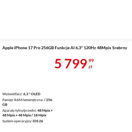
Apple iPhone 17 Pro 256GB Funkcje AI 6,3" 120Hz 48Mpix Srebrny
Cena 5 799,9
5 799
99
zł
Wyświetlacz
6,3 " OLED
Pamięć RAM/wewnętrzna
/ 256
GB
Aparaty tylny/przedni
48 Mpix +
48 Mpix + 48 Mpix / 18 Mpix
System operacyjny
iOS 26