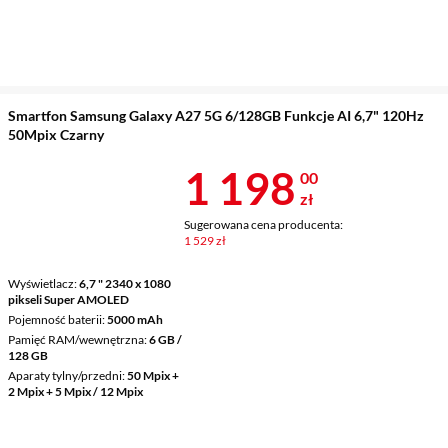
Smartfon Samsung Galaxy A27 5G 6/128GB Funkcje AI 6,7" 120Hz
50Mpix Czarny
Cena 1 198 z
1 198
00
zł
Sugerowana cena producenta:
1 529 zł
Wyświetlacz
6,7 " 2340 x 1080
pikseli Super AMOLED
Pojemność baterii
5000 mAh
Pamięć RAM/wewnętrzna
6 GB /
128 GB
Aparaty tylny/przedni
50 Mpix +
2 Mpix + 5 Mpix / 12 Mpix