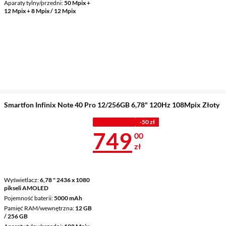
Aparaty tylny/przedni
50 Mpix +
12 Mpix + 8 Mpix / 12 Mpix
Smartfon Infinix Note 40 Pro 12/256GB 6,78" 120Hz 108Mpix Złoty
PROMOCJA
-50 zł
Cena 749 zł
749
00
zł
Wyświetlacz
6,78 " 2436 x 1080
pikseli AMOLED
Pojemność baterii
5000 mAh
Pamięć RAM/wewnętrzna
12 GB
/ 256 GB