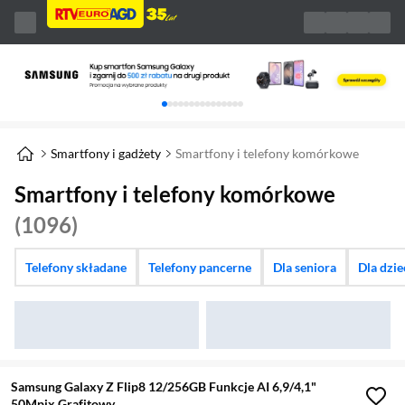
Karuzela z banerami, aktualny element 1 z 
Smartfony i gadżety
Smartfony i telefony komórkowe
Smartfony i telefony komórkowe
(1096)
Telefony składane
Telefony pancerne
Dla seniora
Dla dzi
Samsung Galaxy Z Flip8 12/256GB Funkcje AI 6,9/4,1"
50Mpix Grafitowy