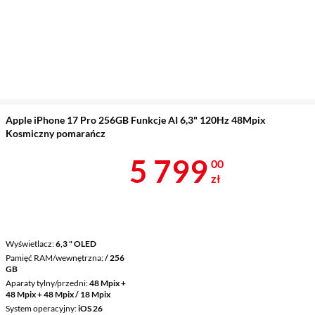
Apple iPhone 17 Pro 256GB Funkcje AI 6,3" 120Hz 48Mpix
Kosmiczny pomarańcz
Cena 5 799 z
5 799
00
zł
Wyświetlacz
6,3 " OLED
Pamięć RAM/wewnętrzna
/ 256
GB
Aparaty tylny/przedni
48 Mpix +
48 Mpix + 48 Mpix / 18 Mpix
System operacyjny
iOS 26