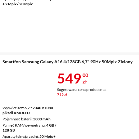
+ 2 Mpix / 20 Mpix
Smartfon Samsung Galaxy A16 4/128GB 6,7" 90Hz 50Mpix Zielony
Cena 549 zł
549
00
zł
Sugerowana cena producenta:
719 zł
Wyświetlacz
6,7 " 2340 x 1080
pikseli AMOLED
Pojemność baterii
5000 mAh
Pamięć RAM/wewnętrzna
4 GB /
128 GB
Aparaty tylny/przedni
50 Mpix +