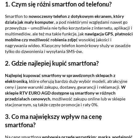
1. Czym się różni smartfon od telefonu?
Smartfon to
nowoczesny telefon z dotykowym ekranem, który
działa
jak mały komputer
, a pod niektórymi względami nawet go
przewyższa – umożliwia nie tylko korzystanie z internetu, aplikacji i
multimediów, ale też ma takie funkcje, jak
nawigacja GPS
,
płatności
mobilne
czy możliwość robienia
zdjęć
wysokiej jakości i
nagrywania wideo. Klasyczny telefon komórkowy służy w zasadzie
tylko do dzwonienia i wysyłania SMS-ów.
2. Gdzie najlepiej kupić smartfona?
Najlepiej kupować smartfony w sprawdzonych sklepach z
elektroniką
, które oferują bardzo duży wybór modeli, atrakcyjne
ceny i jasne warunki zakupu, dostawy, gwarancji i reklamacji.
W
sklepie RTV EURO AGD dostępne są smartfony w różnych
przedziałach cenowych
, możliwość zakupu online lub w sklepie
stacjonarnym, są także częste promocje i raty 0%.
3. Co ma największy wpływ na cenę
smartfona?
Na cenę smartfona
wpływają przede wszystkim: marka, wydajność