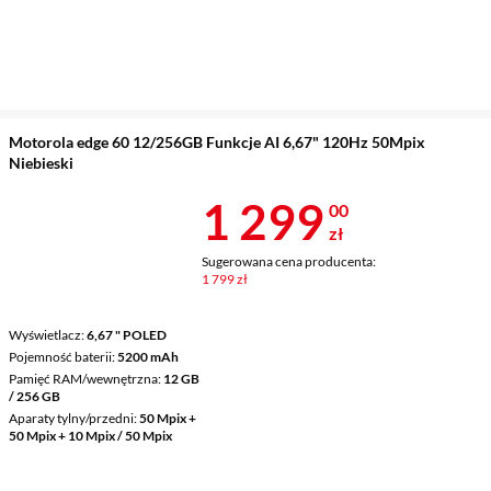
Motorola edge 60 12/256GB Funkcje AI 6,67" 120Hz 50Mpix
Niebieski
Cena 1 299 z
1 299
00
zł
Sugerowana cena producenta:
1 799 zł
Wyświetlacz
6,67 " POLED
Pojemność baterii
5200 mAh
Pamięć RAM/wewnętrzna
12 GB
/ 256 GB
Aparaty tylny/przedni
50 Mpix +
50 Mpix + 10 Mpix / 50 Mpix