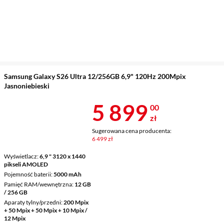
Samsung Galaxy S26 Ultra 12/256GB 6,9" 120Hz 200Mpix
Jasnoniebieski
Cena 5 899 z
5 899
00
zł
Sugerowana cena producenta:
6 499 zł
Wyświetlacz
6,9 " 3120 x 1440
pikseli AMOLED
Pojemność baterii
5000 mAh
Pamięć RAM/wewnętrzna
12 GB
/ 256 GB
Aparaty tylny/przedni
200 Mpix
+ 50 Mpix + 50 Mpix + 10 Mpix /
12 Mpix