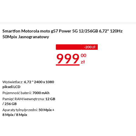
Smartfon Motorola moto g57 Power 5G 12/256GB 6,72" 120Hz
50Mpix Jasnogranatowy
PROMOCJA
-200 zł
Cena 999 zł
999
00
zł
Wyświetlacz
6,72 " 2400 x 1080
pikseli LCD
Pojemność baterii
7000 mAh
Pamięć RAM/wewnętrzna
12 GB
/ 256 GB
Aparaty tylny/przedni
50 Mpix +
8 Mpix / 8 Mpix