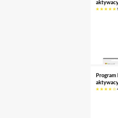
aktywac
pięć gwiazdek
Program 
aktywacy
cztery gwiazdki