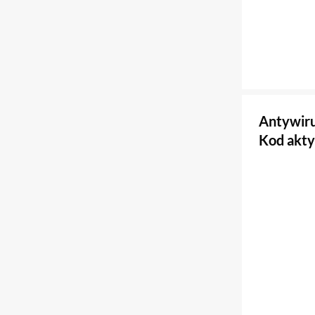
Antywiru
Kod akt