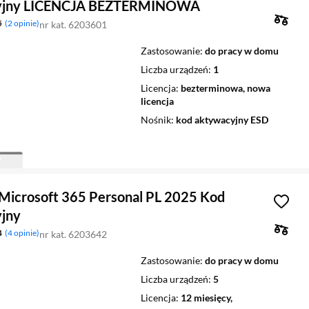
yjny LICENCJA BEZTERMINOWA
5
2 opinie
nr kat. 6203601
Zastosowanie
do pracy w domu
Liczba urządzeń
1
Licencja
bezterminowa, nowa
licencja
Nośnik
kod aktywacyjny ESD
Microsoft 365 Personal PL 2025 Kod
jny
4
4 opinie
nr kat. 6203642
Zastosowanie
do pracy w domu
Liczba urządzeń
5
Licencja
12 miesięcy,