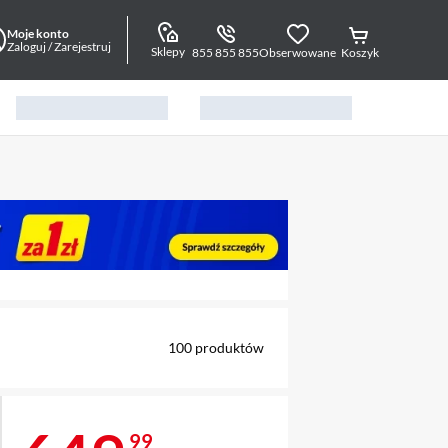
Moje konto
Zaloguj / Zarejestruj
Sklepy
855 855 855
Obserwowane
Koszyk
alny element 1 z 6
100
produktów
99