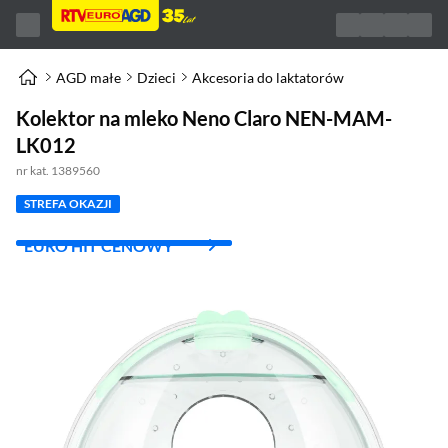
AGD małe
Dzieci
Akcesoria do laktatorów
Kolektor na mleko Neno Claro NEN-MAM-
LK012
nr kat. 1389560
STREFA OKAZJI
EURO HIT CENOWY