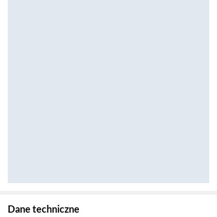
Zostałeś przeniesiony do danych technicznych produktu
Dane techniczne