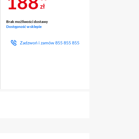
Cena 188,86 zł
188
zł
Brak możliwości dostawy
Dostępność w sklepie
Zadzwoń i zamów
855 855 855