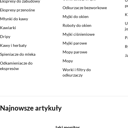
U
Ekspresy do zabudowy
p
Odkurzacze bezworkowe
Ekspresy przenośne
K
Myjki do okien
Młynki do kawy
U
Roboty do okien
Kawiarki
j
Myjki ciśnieniowe
Dripy
P
Myjki parowe
Kawy i herbaty
R
Mopy parowe
Spieniacze do mleka
J
Mopy
Odkamieniacze do
ekspresów
Worki i filtry do
odkurzaczy
Sekcja pominięta
Najnowsze artykuły
Jaki monitor