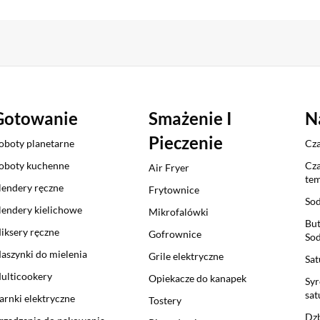
Gotowanie
Smażenie I
N
Pieczenie
oboty planetarne
Cza
oboty kuchenne
Cza
Air Fryer
tem
lendery ręczne
Frytownice
So
lendery kielichowe
Mikrofalówki
But
iksery ręczne
Gofrownice
So
aszynki do mielenia
Grile elektryczne
Sat
ulticookery
Opiekacze do kanapek
Syr
sat
arnki elektryczne
Tostery
Dzb