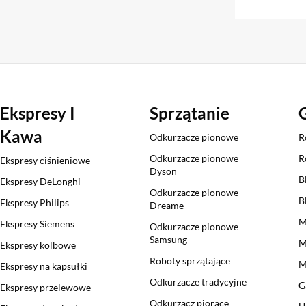
Ekspresy I
Sprzątanie
Kawa
Odkurzacze pionowe
R
Odkurzacze pionowe
R
Ekspresy ciśnieniowe
Dyson
B
Ekspresy DeLonghi
Odkurzacze pionowe
B
Ekspresy Philips
Dreame
M
Ekspresy Siemens
Odkurzacze pionowe
Samsung
M
Ekspresy kolbowe
Roboty sprzątające
M
Ekspresy na kapsułki
Odkurzacze tradycyjne
G
Ekspresy przelewowe
Odkurzacz piorące