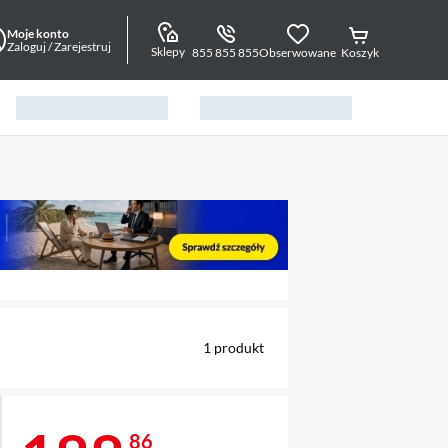
Moje konto
Zaloguj / Zarejestruj
Sklepy
855 855 855
Obserwowane
Koszyk
alny element 1 z 6
1
produkt
86