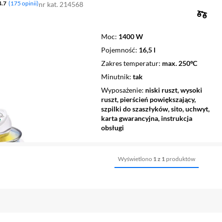
4.7
175 opinii
nr kat. 214568
Moc
1400 W
Pojemność
16,5 l
Zakres temperatur
max. 250ºC
Minutnik
tak
Wyposażenie
niski ruszt, wysoki
ruszt, pierścień powiększający,
szpilki do szaszłyków, sito, uchwyt,
karta gwarancyjna, instrukcja
obsługi
Wyświetlono
1 z 1
produktów