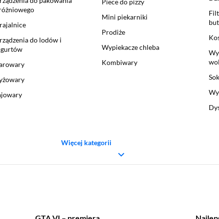
rządzenia do pakowania
Piece do pizzy
różniowego
Fil
Mini piekarniki
but
rajalnice
Prodiże
Kos
rządzenia do lodów i
Wypiekacze chleba
ogurtów
Wyc
wo
Kombiwary
arowary
So
yżowary
Wyc
ajowary
Dy
Więcej kategorii
GTA VI – premiera
Najlep