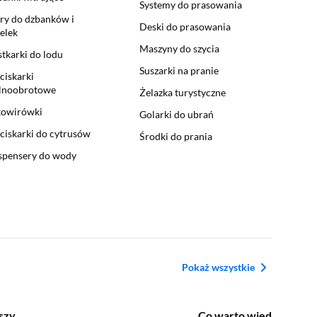
Systemy do prasowania
try do dzbanków i
Deski do prasowania
elek
Maszyny do szycia
tkarki do lodu
Suszarki na pranie
iskarki
lnoobrotowe
Żelazka turystyczne
kowirówki
Golarki do ubrań
iskarki do cytrusów
Środki do prania
spensery do wody
Pokaż wszystkie
szy
Co warto wiedzieć