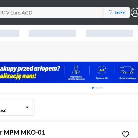
Szukaj
Karuzela z banerami, aktu
ość
ar MPM MKO-01