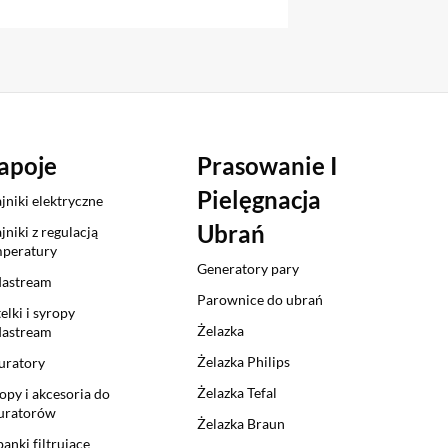
apoje
Prasowanie I
Pielęgnacja
jniki elektryczne
Ubrań
jniki z regulacją
peratury
Generatory pary
dastream
Parownice do ubrań
elki i syropy
Żelazka
dastream
Żelazka Philips
uratory
Żelazka Tefal
opy i akcesoria do
uratorów
Żelazka Braun
anki filtrujące