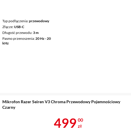
Typ podłączenia
przewodowy
Złącze
USB-C
Długość przewodu
3 m
Pasmo przenoszenia
20 Hz - 20
kHz
Mikrofon Razer Seiren V3 Chroma Przewodowy Pojemnościowy
Czarny
Cena 499 zł
499
00
zł