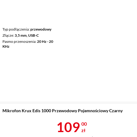
Typ podłączenia
przewodowy
Złącze
3,5 mm, USB-C
Pasmo przenoszenia
20 Hz - 20
KHz
Mikrofon Krux Edis 1000 Przewodowy Pojemnościowy Czarny
Cena 109 zł
109
00
zł