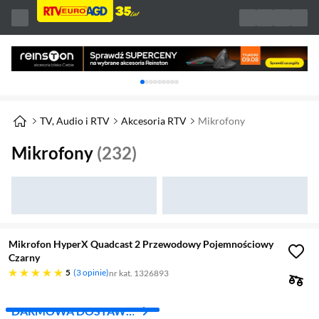
Karuzela z banerami, aktualny element 1 z 
TV, Audio i RTV
Akcesoria RTV
Mikrofony
Mikrofony
(232)
Mikrofon HyperX Quadcast 2 Przewodowy Pojemnościowy
Czarny
pięć gwiazdek
5
3 opinie
nr kat. 1326893
DARMOWA DOSTAWA