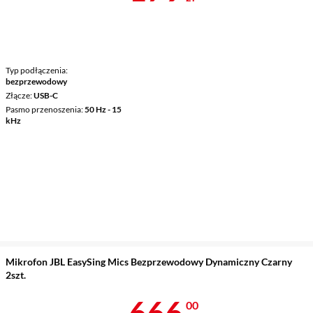
Typ podłączenia
bezprzewodowy
Złącze
USB-C
Pasmo przenoszenia
50 Hz - 15
kHz
Mikrofon JBL EasySing Mics Bezprzewodowy Dynamiczny Czarny
2szt.
Cena 666 zł
666
00