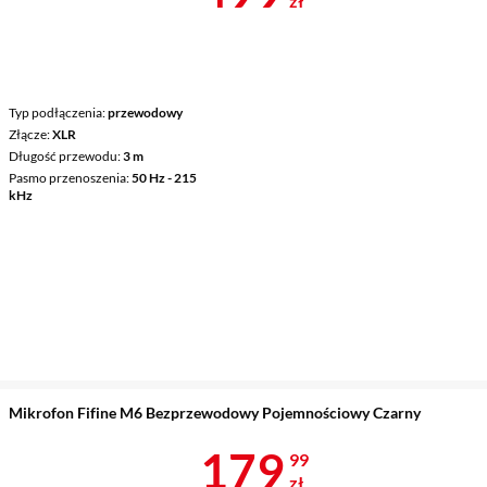
zł
Typ podłączenia
przewodowy
Złącze
XLR
Długość przewodu
3 m
Pasmo przenoszenia
50 Hz - 215
kHz
Mikrofon Fifine M6 Bezprzewodowy Pojemnościowy Czarny
Cena 179,99 
179
99
zł