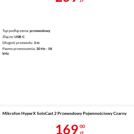
Typ podłączenia
przewodowy
Złącze
USB-C
Długość przewodu
3 m
Pasmo przenoszenia
30 Hz - 18
kHz
Mikrofon HyperX SoloCast 2 Przewodowy Pojemnościowy Czarny
Cena 169 zł
169
00
zł