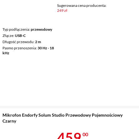
Sugerowana cena producenta:
249 zł
Typ podłączenia
przewodowy
Złącze
USB-C
Długość przewodu
2 m
Pasmo przenoszenia
30 Hz - 18
kHz
Mikrofon Endorfy Solum Studio Przewodowy Pojemnościowy
Czarny
Cena 459 zł
459
00