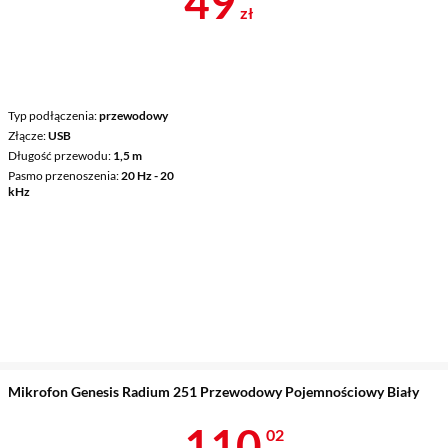
Cena 49,99 z
49
zł
Typ podłączenia
przewodowy
Złącze
USB
Długość przewodu
1,5 m
Pasmo przenoszenia
20 Hz - 20
kHz
Mikrofon Genesis Radium 251 Przewodowy Pojemnościowy Biały
Cena 110,02 
110
02