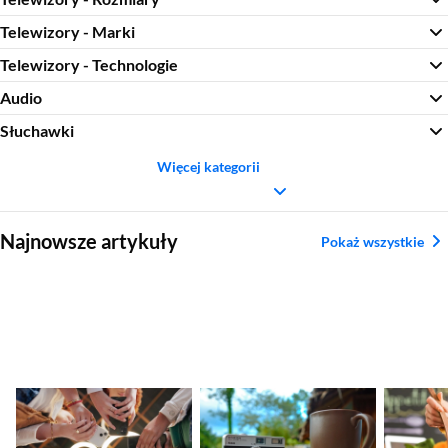
Telewizory - Marki
Telewizory - Technologie
Audio
Słuchawki
Więcej kategorii
Sekcja pominięta
Najnowsze artykuły
Pokaż wszystkie
Nadchodzące
Ranking aparatów
Najleps
premiery smartfonów
kompaktowych.
tytanow
– kalendarz nowości
Najlepsze modele
2026