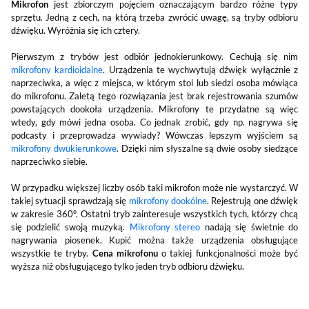
Mikrofon
jest zbiorczym pojęciem oznaczającym bardzo różne typy
sprzętu. Jedną z cech, na którą trzeba zwrócić uwagę, są tryby odbioru
dźwięku. Wyróżnia się ich cztery.
Pierwszym z trybów jest odbiór jednokierunkowy. Cechują się nim
mikrofony kardioidalne
. Urządzenia te wychwytują dźwięk wyłącznie z
naprzeciwka, a więc z miejsca, w którym stoi lub siedzi osoba mówiąca
do mikrofonu. Zaletą tego rozwiązania jest brak rejestrowania szumów
powstających dookoła urządzenia. Mikrofony te przydatne są więc
wtedy, gdy mówi jedna osoba. Co jednak zrobić, gdy np. nagrywa się
podcasty i przeprowadza wywiady? Wówczas lepszym wyjściem są
mikrofony dwukierunkowe
. Dzięki nim słyszalne są dwie osoby siedzące
naprzeciwko siebie.
W przypadku większej liczby osób taki mikrofon może nie wystarczyć. W
takiej sytuacji sprawdzają się
mikrofony dookólne
. Rejestrują one dźwięk
w zakresie 360°. Ostatni tryb zainteresuje wszystkich tych, którzy chcą
się podzielić swoją muzyką.
Mikrofony stereo
nadają się świetnie do
nagrywania piosenek. Kupić można także urządzenia obsługujące
wszystkie te tryby.
Cena mikrofonu
o takiej funkcjonalności może być
wyższa niż obsługującego tylko jeden tryb odbioru dźwięku.