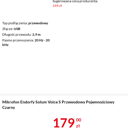
Sugerowana cena producenta:
149 zł
Typ podłączenia
przewodowy
Złącze
USB
Długość przewodu
2,9 m
Pasmo przenoszenia
20 Hz - 20
kHz
Mikrofon Endorfy Solum Voice S Przewodowy Pojemnościowy
Czarny
Cena 179 zł
179
00
zł