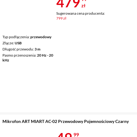
Cena 479,99 
479
zł
Sugerowana cena producenta:
799 zł
Typ podłączenia
przewodowy
Złącze
USB
Długość przewodu
3 m
Pasmo przenoszenia
20 Hz - 20
kHz
Mikrofon ART MIART AC-02 Przewodowy Pojemnościowy Czarny
99