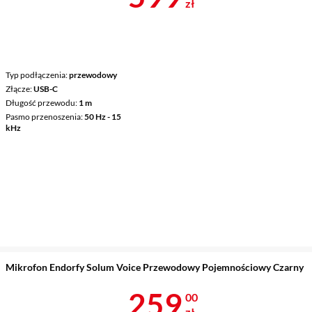
zł
Typ podłączenia
przewodowy
Złącze
USB-C
Długość przewodu
1 m
Pasmo przenoszenia
50 Hz - 15
kHz
Mikrofon Endorfy Solum Voice Przewodowy Pojemnościowy Czarny
Cena 259 zł
259
00
zł