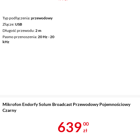
Typ podłączenia
przewodowy
Złącze
USB
Długość przewodu
2 m
Pasmo przenoszenia
20 Hz - 20
kHz
Mikrofon Endorfy Solum Broadcast Przewodowy Pojemnościowy
Czarny
Cena 639 zł
639
00
zł