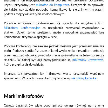
znajomymi lub współpracownikami
poprzez komunikatory. Do takiego
użytku przydatny jest
mikrofon do komputera
. Urządzenie to sprawdzi
się także, gdy zajdzie potrzeba komunikowania się z innymi graczami
podczas rozgrywki w trybie wieloosobowym.
Podobne w formie i zastosowaniu są sprzęty dla urzędów i firm.
Mikrofony konferencyjne
to urządzenia zazwyczaj wyposażone w
statyw. Dzięki temu prelegent może swobodnie przemawiać bez
konieczności trzymania sprzętu w ręce.
Podczas konferencji
nie zawsze jednak możliwe jest przemawianie zza
stołu
. Podczas spotkań z uczestnikami wydarzenia nierzadko trzeba się
przemieszczać lub pokazywać informacje wyświetlane na telewizorze czy
rzutniku. W takiej sytuacji najwygodniejsze są
mikrofony krawatowe
,
które przypina się do odzieży.
Imprezy, tak prywatne, jak i firmowe, warto urozmaicić wspólnym
śpiewaniem. W takich momentach użyteczne są
mikrofony karaoke
.
Marki mikrofonów
Oprócz parametrów wiele osób zwraca uwagę również na renomę