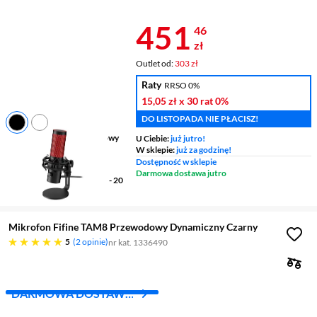
Z INPOST
Cena 451,46 
451
46
zł
Outlet od:
303 zł
Raty
RRSO 0%
15,05 zł
x 30 rat
0%
DO LISTOPADA NIE PŁACISZ!
Typ podłączenia
przewodowy
U Ciebie:
już jutro!
W sklepie:
już za godzinę!
Złącze
USB-C
Dostępność w sklepie
Długość przewodu
3 m
Darmowa dostawa jutro
Pasmo przenoszenia
20 Hz - 20
kHz
Mikrofon Fifine TAM8 Przewodowy Dynamiczny Czarny
pięć gwiazdek
5
2 opinie
nr kat. 1336490
DARMOWA DOSTAWA
Z INPOST