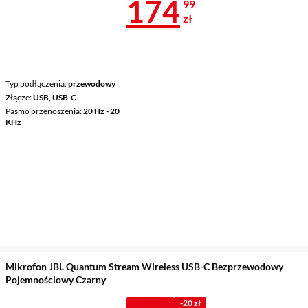
Cena 174,99 
174
99
zł
Typ podłączenia
przewodowy
Złącze
USB, USB-C
Pasmo przenoszenia
20 Hz - 20
KHz
Mikrofon JBL Quantum Stream Wireless USB-C Bezprzewodowy
Pojemnościowy Czarny
Z KODEM
-20 zł