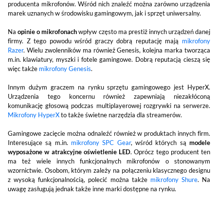
producenta mikrofonów. Wśród nich znaleźć można zarówno urządzenia
marek uznanych w środowisku gamingowym, jak i sprzęt uniwersalny.
Na
opinie o mikrofonach
wpływ często ma prestiż innych urządzeń danej
firmy. Z tego powodu wśród graczy dobrą reputację mają
mikrofony
Razer
. Wielu zwolenników ma również Genesis, kolejna marka tworząca
m.in. klawiatury, myszki i fotele gamingowe. Dobrą reputacją cieszą się
więc także
mikrofony Genesis
.
Innym dużym graczem na rynku sprzętu gamingowego jest HyperX.
Urządzenia tego koncernu również zapewniają niezakłóconą
komunikację głosową podczas multiplayerowej rozgrywki na serwerze.
Mikrofony HyperX
to także świetne narzędzia dla streamerów.
Gamingowe zacięcie można odnaleźć również w produktach innych firm.
Interesujące są m.in.
mikrofony SPC Gear
, wśród których są
modele
wyposażone w atrakcyjne oświetlenie LED
. Oprócz tego producent ten
ma też wiele innych funkcjonalnych mikrofonów o stonowanym
wzornictwie. Osobom, którym zależy na połączeniu klasycznego designu
z wysoką funkcjonalnością, polecić można także
mikrofony Shure
. Na
uwagę zasługują jednak także inne marki dostępne na rynku.