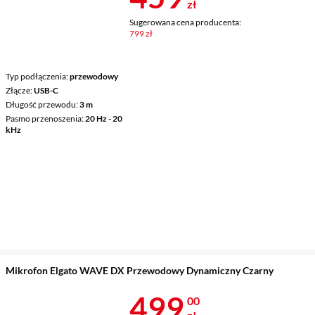
zł
Sugerowana cena producenta:
799 zł
Typ podłączenia
przewodowy
Złącze
USB-C
Długość przewodu
3 m
Pasmo przenoszenia
20 Hz - 20
kHz
Mikrofon Elgato WAVE DX Przewodowy Dynamiczny Czarny
Cena 499 zł
499
00