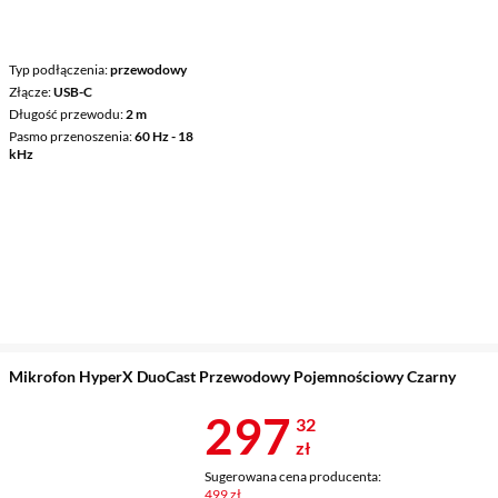
Typ podłączenia
przewodowy
Złącze
USB-C
Długość przewodu
2 m
Pasmo przenoszenia
60 Hz - 18
kHz
Mikrofon HyperX DuoCast Przewodowy Pojemnościowy Czarny
Cena 297,32 
297
32
zł
Sugerowana cena producenta:
499 zł