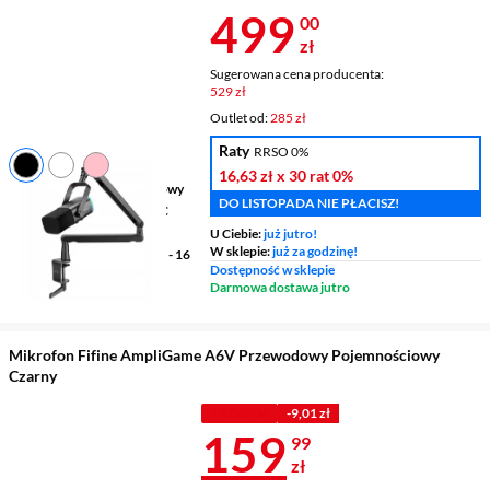
Cena 499 zł
499
00
zł
Sugerowana cena producenta:
529 zł
Outlet od:
285 zł
Raty
RRSO 0%
16,63 zł
x 30 rat
0%
Typ podłączenia
przewodowy
DO LISTOPADA NIE PŁACISZ!
Złącze
3,5 mm, XLR, USB-C
Długość przewodu
2,5 m
U Ciebie:
już jutro!
W sklepie:
już za godzinę!
Pasmo przenoszenia
50 Hz - 16
Dostępność w sklepie
kHz
Darmowa dostawa jutro
Mikrofon Fifine AmpliGame A6V Przewodowy Pojemnościowy
Czarny
Z KODEM
-9,01 zł
Cena 159,99 
159
99
zł