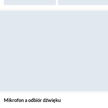
Sekcja pominięta
Mikrofon a odbiór dźwięku