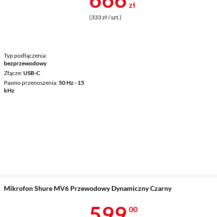
zł
(333 zł / szt.)
Typ podłączenia
bezprzewodowy
Złącze
USB-C
Pasmo przenoszenia
50 Hz - 15
kHz
Mikrofon Shure MV6 Przewodowy Dynamiczny Czarny
Cena 599 zł
599
00