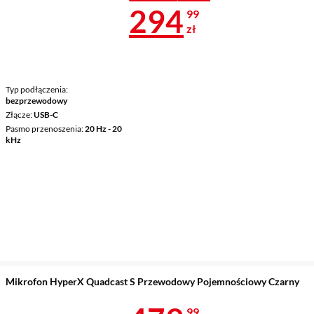
Cena 294,99 
294
99
zł
Typ podłączenia
bezprzewodowy
Złącze
USB-C
Pasmo przenoszenia
20 Hz - 20
kHz
Mikrofon HyperX Quadcast S Przewodowy Pojemnościowy Czarny
99