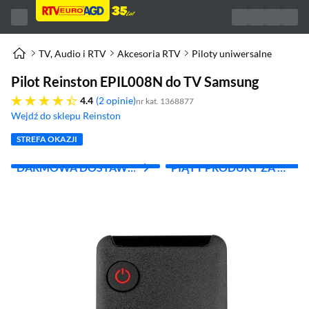
TV, Audio i RTV
Akcesoria RTV
Piloty uniwersalne
Pilot Reinston EPIL008N do TV Samsung
4.4 gwiazdek
4.4
2 opinie
nr kat. 1368877
Wejdź do sklepu Reinston
(otworzy się w nowym oknie)
STREFA OKAZJI
DARMOWA DOSTAWA
PIĄTY PRODUKT ZA 1
Z INPOST
ZŁ!