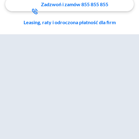
Zadzwoń i zamów 855 855 855
Leasing, raty i odroczona płatność dla firm
Zostałeś przeniesiony do sekcji akcesoriów