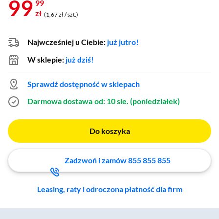
99
99
zł
(1,67 zł / szt.)
Najwcześniej u Ciebie:
już jutro!
W sklepie:
już dziś!
Sprawdź dostępność w sklepach
Darmowa dostawa
od: 10 sie. (poniedziałek)
Do koszyka
Zadzwoń i zamów 855 855 855
Leasing, raty i odroczona płatność dla firm
Zostałeś przeniesiony do sekcji akcesoriów