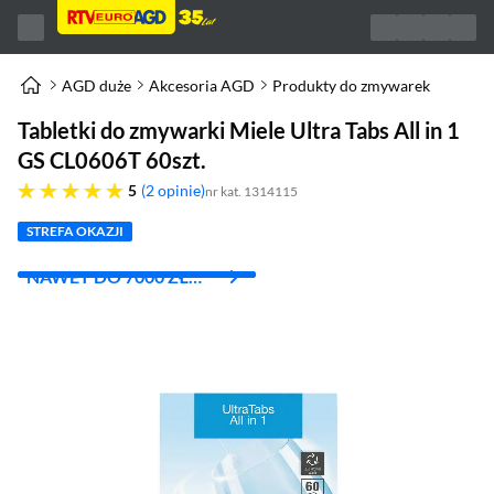
AGD duże
Akcesoria AGD
Produkty do zmywarek
Tabletki do zmywarki Miele Ultra Tabs All in 1
GS CL0606T 60szt.
pięć gwiazdek
5
2 opinie
nr kat. 1314115
STREFA OKAZJI
NAWET DO 7000 ZŁ
RABATU