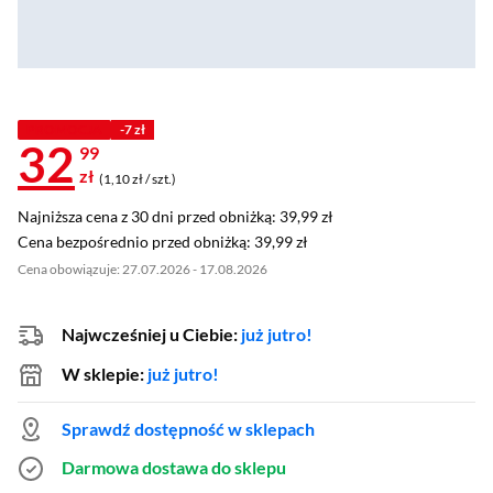
PROMOCJA
-7 zł
32
99
zł
(1,10 zł / szt.)
Najniższa cena z 30 dni przed obniżką: 39,99 zł
Najniższa cena z 30 dni przed obniżką:
39,99 zł
Cena bezpośrednio przed obniżką: 39,99 zł
Cena bezpośrednio przed obniżką:
39,99 zł
Cena obowiązuje: 27.07.2026 - 17.08.2026
Najwcześniej u Ciebie:
już jutro!
W sklepie:
już jutro!
Sprawdź dostępność w sklepach
Darmowa dostawa do sklepu