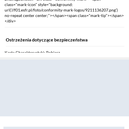
class="mark-icon" style="background:
url('//f01.esfr.pl/foto/conformity-mark-logos/9211136207.png')
no-repeat center center;"></span><span class="mark-tip"></span>
</div>
Ostrzeżenia dotyczące bezpieczeństwa
Karta Charakterystyki: Pobierz
Sekcja pominięta
Zostałeś przeniesiony do opinii
Zostałeś przeniesiony do pytań i odpowiedzi
Proszek do prania Frosch Kolorowe tkaniny Owoc granatu 1,45kg
Sekcja: Ostatnio oglądane produkty
Kapsułki do zmywar