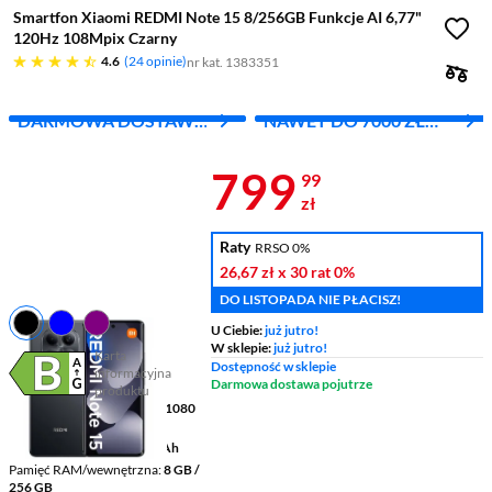
Smartfon Xiaomi REDMI Note 15 8/256GB Funkcje AI 6,77"
120Hz 108Mpix Czarny
4.6 gwiazdek
4.6
24 opinie
nr kat. 1383351
DARMOWA DOSTAWA
NAWET DO 7000 ZŁ
Z INPOST
RABATU
Cena 799,99 
799
99
zł
Raty
RRSO 0%
26,67 zł
x 30 rat
0%
DO LISTOPADA NIE PŁACISZ!
U Ciebie:
już jutro!
W sklepie:
już jutro!
Karta
Dostępność w sklepie
informacyjna
Plik w formacie pdf
(otworzy się w nowym oknie)
Darmowa dostawa pojutrze
produktu
Wyświetlacz
6,77 " 2392 x 1080
pikseli AMOLED
Pojemność baterii
6000 mAh
Pamięć RAM/wewnętrzna
8 GB /
256 GB