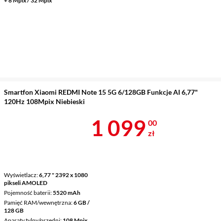
+ 8 Mpix / 32 Mpix
Smartfon Xiaomi REDMI Note 15 5G 6/128GB Funkcje AI 6,77"
120Hz 108Mpix Niebieski
Cena 1 099 z
1 099
00
zł
Wyświetlacz
6,77 " 2392 x 1080
pikseli AMOLED
Pojemność baterii
5520 mAh
Pamięć RAM/wewnętrzna
6 GB /
128 GB
Aparaty tylny/przedni
108 Mpix