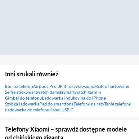
Inni szukali również
Etui na telefon
Airpods Pro 3
Filtr prywatyzujący
Szkło hartowane
Selfie stick
Smartwatch damski
Smartwatch garmin
Gimbal do telefonu
Ładowarka indukcyjna do iPhone
Szybka ładowarka
Pad do smartfona
Telefony na raty
Tanie telefony
Ładowarka do telefonu
Kabel USB C
Sekcja pominięta
Telefony Xiaomi – sprawdź dostępne modele
od chińskiego giganta