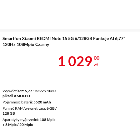
Smartfon Xiaomi REDMI Note 15 5G 6/128GB Funkcje AI 6,77"
120Hz 108Mpix Czarny
Cena 1 029 z
1 029
00
zł
Wyświetlacz
6,77 " 2392 x 1080
pikseli AMOLED
Pojemność baterii
5520 mAh
Pamięć RAM/wewnętrzna
6 GB /
128 GB
Aparaty tylny/przedni
108 Mpix
+ 8 Mpix / 20 Mpix