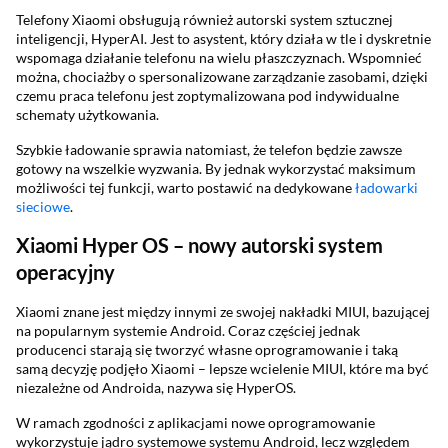
Telefony Xiaomi obsługują również autorski system sztucznej
inteligencji, HyperAI. Jest to asystent, który działa w tle i dyskretnie
wspomaga działanie telefonu na wielu płaszczyznach. Wspomnieć
można, chociażby o spersonalizowane zarządzanie zasobami, dzięki
czemu praca telefonu jest zoptymalizowana pod indywidualne
schematy użytkowania.
Szybkie ładowanie sprawia natomiast, że telefon będzie zawsze
gotowy na wszelkie wyzwania. By jednak wykorzystać maksimum
możliwości tej funkcji, warto postawić na dedykowane
ładowarki
sieciowe
.
Xiaomi Hyper OS – nowy autorski system
operacyjny
Xiaomi znane jest między innymi ze swojej nakładki MIUI, bazującej
na popularnym systemie Android. Coraz częściej jednak
producenci starają się tworzyć własne oprogramowanie i taką
samą decyzję podjęło Xiaomi – lepsze wcielenie MIUI, które ma być
niezależne od Androida, nazywa się HyperOS.
W ramach zgodności z aplikacjami nowe oprogramowanie
wykorzystuje jądro systemowe systemu Android, lecz względem