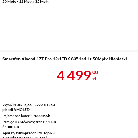
50 Mpix + 12 Mpix / 32 Mpix
Smartfon Xiaomi 17T Pro 12/1TB 6,83" 144Hz 50Mpix Niebieski
Cena 4 499 z
4 499
00
zł
Wyświetlacz
6,83 " 2772 x 1280
pikseli AMOLED
Pojemność baterii
7000 mAh
Pamięć RAM/wewnętrzna
12 GB
/ 1000 GB
Aparaty tylny/przedni
50 Mpix +
50 Mpix + 12 Mpix / 32 Mpix