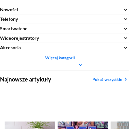
Nowości
Telefony
Smartwatche
Wideorejestratory
Akcesoria
Więcej kategorii
Sekcja pominięta
Najnowsze artykuły
Pokaż wszystkie
Jaki monitor
GTA VI – premiera
Najleps