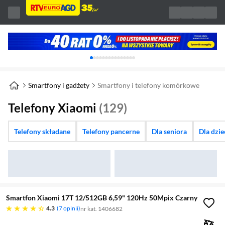
Karuzela z banerami, aktualny element 1 z 
Smartfony i gadżety
Smartfony i telefony komórkowe
Telefony Xiaomi
(129)
Telefony składane
Telefony pancerne
Dla seniora
Dla dzi
Smartfon Xiaomi 17T 12/512GB 6,59" 120Hz 50Mpix Czarny
4.3 gwiazdek
4.3
7 opinii
nr kat. 1406682