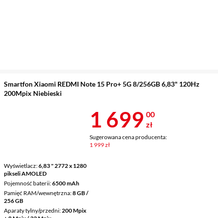
Smartfon Xiaomi REDMI Note 15 Pro+ 5G 8/256GB 6,83" 120Hz
200Mpix Niebieski
Cena 1 699 z
1 699
00
zł
Sugerowana cena producenta:
1 999 zł
Wyświetlacz
6,83 " 2772 x 1280
pikseli AMOLED
Pojemność baterii
6500 mAh
Pamięć RAM/wewnętrzna
8 GB /
256 GB
Aparaty tylny/przedni
200 Mpix