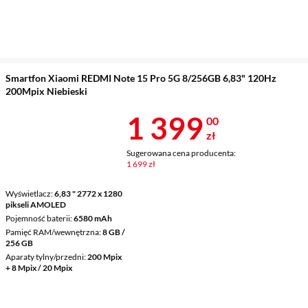
Smartfon Xiaomi REDMI Note 15 Pro 5G 8/256GB 6,83" 120Hz
200Mpix Niebieski
Cena 1 399 z
1 399
00
zł
Sugerowana cena producenta:
1 699 zł
Wyświetlacz
6,83 " 2772 x 1280
pikseli AMOLED
Pojemność baterii
6580 mAh
Pamięć RAM/wewnętrzna
8 GB /
256 GB
Aparaty tylny/przedni
200 Mpix
+ 8 Mpix / 20 Mpix