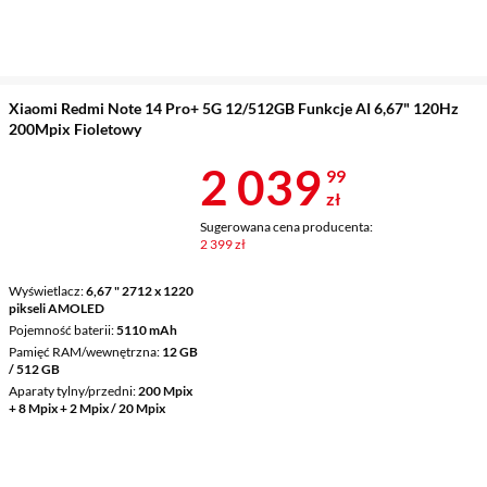
Xiaomi Redmi Note 14 Pro+ 5G 12/512GB Funkcje AI 6,67" 120Hz
200Mpix Fioletowy
Cena 2 039,9
2 039
99
zł
Sugerowana cena producenta:
2 399 zł
Wyświetlacz
6,67 " 2712 x 1220
pikseli AMOLED
Pojemność baterii
5110 mAh
Pamięć RAM/wewnętrzna
12 GB
/ 512 GB
Aparaty tylny/przedni
200 Mpix
+ 8 Mpix + 2 Mpix / 20 Mpix