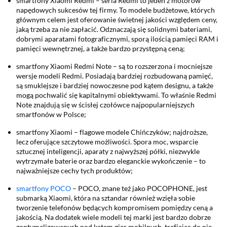
smartfony Xiaomi Redmi – seria Redmi to jeden z motorów
napędowych sukcesów tej firmy. To modele budżetowe, których
głównym celem jest oferowanie świetnej jakości względem ceny,
jaką trzeba za nie zapłacić. Odznaczają się solidnymi bateriami,
dobrymi aparatami fotograficznymi, sporą ilością pamięci RAM i
pamięci wewnętrznej, a także bardzo przystępną ceną;
smartfony Xiaomi Redmi Note – są to rozszerzona i mocniejsze
wersje modeli Redmi. Posiadają bardziej rozbudowaną pamięć,
są smuklejsze i bardziej nowoczesne pod kątem designu, a także
mogą pochwalić się kapitalnymi obiektywami. To właśnie Redmi
Note znajdują się w ścisłej czołówce najpopularniejszych
smartfonów w Polsce;
smartfony Xiaomi – flagowe modele Chińczyków; najdroższe,
lecz oferujące szczytowe możliwości. Spora moc, wsparcie
sztucznej inteligencji, aparaty z najwyższej półki, niezwykle
wytrzymałe baterie oraz bardzo eleganckie wykończenie – to
najważniejsze cechy tych produktów;
smartfony POCO
– POCO, znane też jako POCOPHONE, jest
submarką Xiaomi, która na sztandar również wzięła sobie
tworzenie telefonów będących kompromisem pomiędzy ceną a
jakością. Na dodatek wiele modeli tej marki jest bardzo dobrze
zoptymalizowanych pod kątem gier mobilnych, trafiając do nie