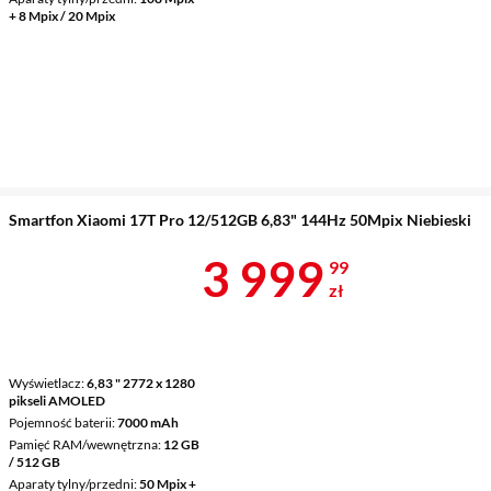
+ 8 Mpix / 20 Mpix
Smartfon Xiaomi 17T Pro 12/512GB 6,83" 144Hz 50Mpix Niebieski
Cena 3 999,9
3 999
99
zł
Wyświetlacz
6,83 " 2772 x 1280
pikseli AMOLED
Pojemność baterii
7000 mAh
Pamięć RAM/wewnętrzna
12 GB
/ 512 GB
Aparaty tylny/przedni
50 Mpix +