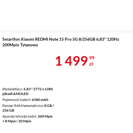
Smartfon Xiaomi REDMI Note 15 Pro 5G 8/256GB 6,83" 120Hz
200Mpix Tytanowy
Cena 1 499,9
1 499
99
zł
Wyświetlacz
6,83 " 2772 x 1280
pikseli AMOLED
Pojemność baterii
6580 mAh
Pamięć RAM/wewnętrzna
8 GB /
256 GB
Aparaty tylny/przedni
200 Mpix
+ 8 Mpix / 20 Mpix