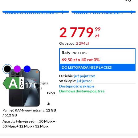
DARMOWA DOSTAWA
NAWET DO 7000 ZŁ
Z INPOST
RABATU
Cena 2 779,9
2 779
99
zł
Outlet od:
2 294 zł
Raty
RRSO 0%
69,50 zł
x 40 rat
0%
DO LISTOPADA NIE PŁACISZ!
U Ciebie:
już pojutrze!
Karta
W sklepie:
już jutro!
informacyjna
Plik w formacie pdf
(otworzy się w nowym oknie)
Dostępność w sklepie
produktu
Darmowa dostawa pojutrze
Wyświetlacz
6,59 " 2756 x 1268
pikseli AMOLED
Pojemność baterii
6500 mAh
Pamięć RAM/wewnętrzna
12 GB
/ 512 GB
Aparaty tylny/przedni
50 Mpix +
50 Mpix + 12 Mpix / 32 Mpix