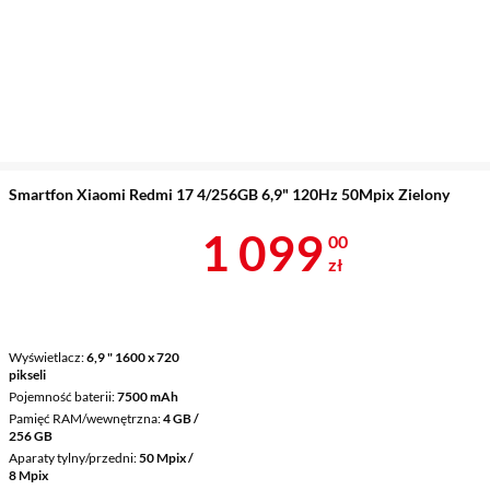
Smartfon Xiaomi Redmi 17 4/256GB 6,9" 120Hz 50Mpix Zielony
Cena 1 099 z
1 099
00
zł
Wyświetlacz
6,9 " 1600 x 720
pikseli
Pojemność baterii
7500 mAh
Pamięć RAM/wewnętrzna
4 GB /
256 GB
Aparaty tylny/przedni
50 Mpix /
8 Mpix