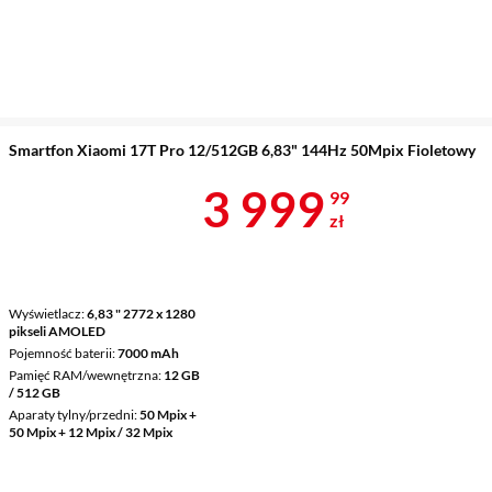
Smartfon Xiaomi 17T Pro 12/512GB 6,83" 144Hz 50Mpix Fioletowy
Cena 3 999,9
3 999
99
zł
Wyświetlacz
6,83 " 2772 x 1280
pikseli AMOLED
Pojemność baterii
7000 mAh
Pamięć RAM/wewnętrzna
12 GB
/ 512 GB
Aparaty tylny/przedni
50 Mpix +
50 Mpix + 12 Mpix / 32 Mpix