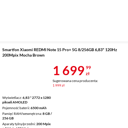
Smartfon Xiaomi REDMI Note 15 Pro+ 5G 8/256GB 6,83" 120Hz
200Mpix Mocha Brown
Cena 1 699,9
1 699
99
zł
Sugerowana cena producenta:
1 999 zł
Wyświetlacz
6,83 " 2772 x 1280
pikseli AMOLED
Pojemność baterii
6500 mAh
Pamięć RAM/wewnętrzna
8 GB /
256 GB
Aparaty tylny/przedni
200 Mpix