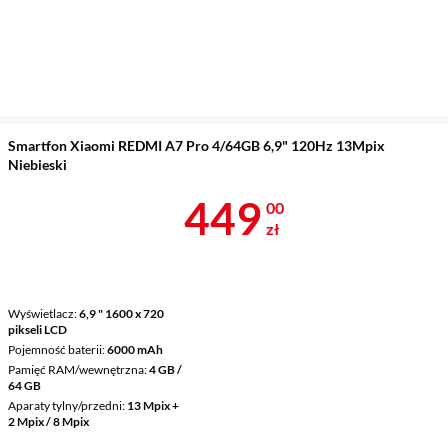
Smartfon Xiaomi REDMI A7 Pro 4/64GB 6,9" 120Hz 13Mpix
Niebieski
Cena 449 zł
449
00
zł
Wyświetlacz
6,9 " 1600 x 720
pikseli LCD
Pojemność baterii
6000 mAh
Pamięć RAM/wewnętrzna
4 GB /
64 GB
Aparaty tylny/przedni
13 Mpix +
2 Mpix / 8 Mpix