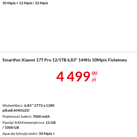
50 Mpix + 12 Mpix / 32 Mpix
Smartfon Xiaomi 17T Pro 12/1TB 6,83" 144Hz 50Mpix Fioletowy
Cena 4 499 z
4 499
00
zł
Wyświetlacz
6,83 " 2772 x 1280
pikseli AMOLED
Pojemność baterii
7000 mAh
Pamięć RAM/wewnętrzna
12 GB
/ 1000 GB
Aparaty tylny/przedni
50 Mpix +