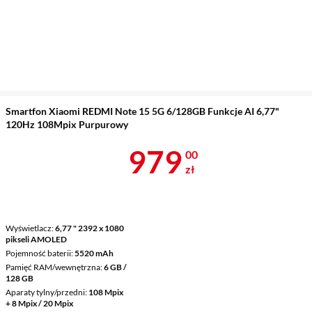
Smartfon Xiaomi REDMI Note 15 5G 6/128GB Funkcje AI 6,77"
120Hz 108Mpix Purpurowy
Cena 979 zł
979
00
zł
Wyświetlacz
6,77 " 2392 x 1080
pikseli AMOLED
Pojemność baterii
5520 mAh
Pamięć RAM/wewnętrzna
6 GB /
128 GB
Aparaty tylny/przedni
108 Mpix
+ 8 Mpix / 20 Mpix