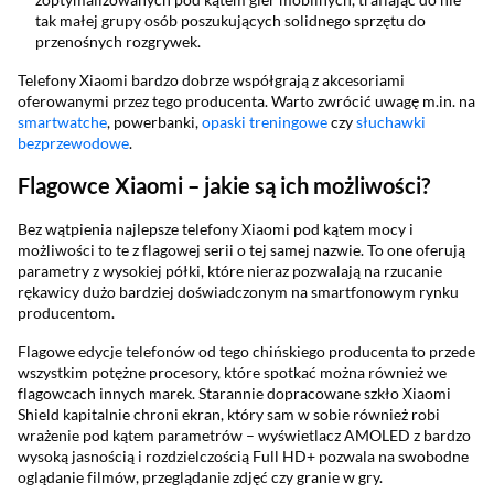
tak małej grupy osób poszukujących solidnego sprzętu do
przenośnych rozgrywek.
Telefony Xiaomi bardzo dobrze współgrają z akcesoriami
oferowanymi przez tego producenta. Warto zwrócić uwagę m.in. na
smartwatche
, powerbanki,
opaski treningowe
czy
słuchawki
bezprzewodowe
.
Flagowce Xiaomi – jakie są ich możliwości?
Bez wątpienia najlepsze telefony Xiaomi pod kątem mocy i
możliwości to te z flagowej serii o tej samej nazwie. To one oferują
parametry z wysokiej półki, które nieraz pozwalają na rzucanie
rękawicy dużo bardziej doświadczonym na smartfonowym rynku
producentom.
Flagowe edycje telefonów od tego chińskiego producenta to przede
wszystkim potężne procesory, które spotkać można również we
flagowcach innych marek. Starannie dopracowane szkło Xiaomi
Shield kapitalnie chroni ekran, który sam w sobie również robi
wrażenie pod kątem parametrów – wyświetlacz AMOLED z bardzo
wysoką jasnością i rozdzielczością Full HD+ pozwala na swobodne
oglądanie filmów, przeglądanie zdjęć czy granie w gry.