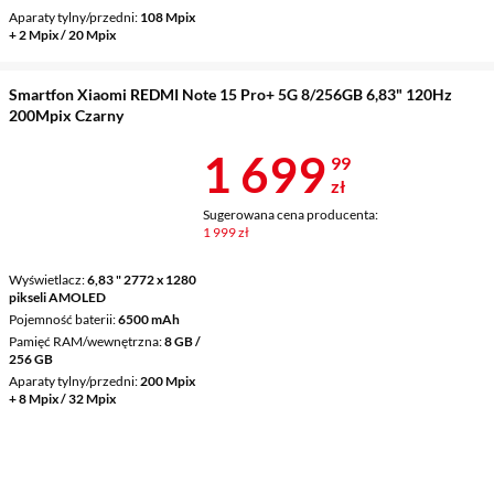
Aparaty tylny/przedni
108 Mpix
+ 2 Mpix / 20 Mpix
Smartfon Xiaomi REDMI Note 15 Pro+ 5G 8/256GB 6,83" 120Hz
200Mpix Czarny
Cena 1 699,9
1 699
99
zł
Sugerowana cena producenta:
1 999 zł
Wyświetlacz
6,83 " 2772 x 1280
pikseli AMOLED
Pojemność baterii
6500 mAh
Pamięć RAM/wewnętrzna
8 GB /
256 GB
Aparaty tylny/przedni
200 Mpix
+ 8 Mpix / 32 Mpix