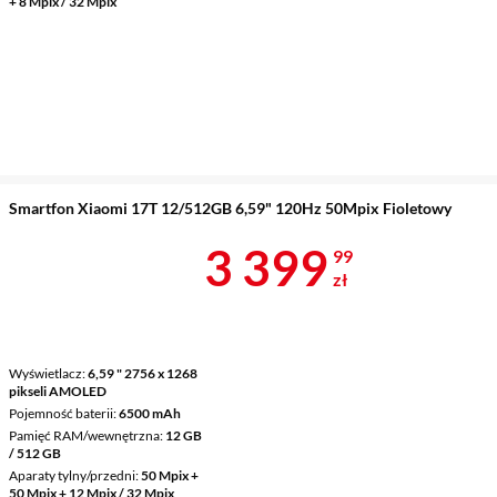
+ 8 Mpix / 32 Mpix
Smartfon Xiaomi 17T 12/512GB 6,59" 120Hz 50Mpix Fioletowy
Cena 3 399,9
3 399
99
zł
Wyświetlacz
6,59 " 2756 x 1268
pikseli AMOLED
Pojemność baterii
6500 mAh
Pamięć RAM/wewnętrzna
12 GB
/ 512 GB
Aparaty tylny/przedni
50 Mpix +
50 Mpix + 12 Mpix / 32 Mpix