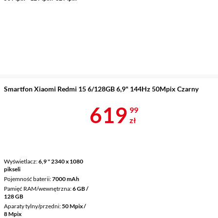
Smartfon Xiaomi Redmi 15 6/128GB 6,9" 144Hz 50Mpix Czarny
Cena 619,99 
619
99
zł
Wyświetlacz
6,9 " 2340 x 1080
pikseli
Pojemność baterii
7000 mAh
Pamięć RAM/wewnętrzna
6 GB /
128 GB
Aparaty tylny/przedni
50 Mpix /
8 Mpix