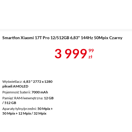
Smartfon Xiaomi 17T Pro 12/512GB 6,83" 144Hz 50Mpix Czarny
Cena 3 999,9
3 999
99
zł
Wyświetlacz
6,83 " 2772 x 1280
pikseli AMOLED
Pojemność baterii
7000 mAh
Pamięć RAM/wewnętrzna
12 GB
/ 512 GB
Aparaty tylny/przedni
50 Mpix +
50 Mpix + 12 Mpix / 32 Mpix