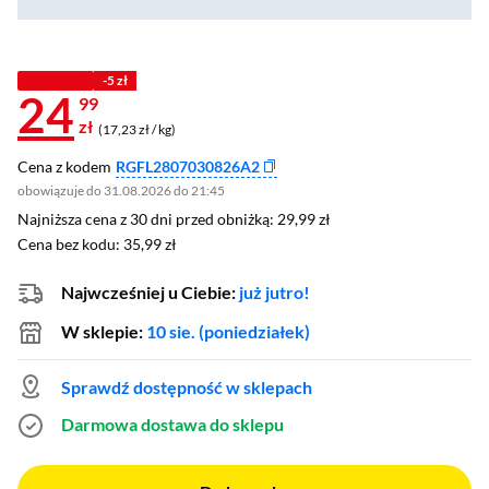
Z KODEM
-5 zł
24
99
zł
(17,23 zł / kg)
Cena z kodem
RGFL2807030826A2
obowiązuje do 31.08.2026 do 21:45
Najniższa cena z 30 dni przed obniżką: 29,99 zł
Najniższa cena z 30 dni przed obniżką:
29,99 zł
Cena bez kodu: 35,99 zł
Cena bez kodu:
35,99 zł
Najwcześniej u Ciebie:
już jutro!
W sklepie:
10 sie. (poniedziałek)
Sprawdź dostępność w sklepach
Darmowa dostawa do sklepu