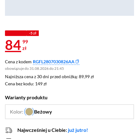
Z KODEM
-5 zł
84
99
zł
Cena z kodem
RGFL2807030826AA
obowiązuje do 31.08.2026 do 21:45
Najniższa cena z 30 dni przed obniżką: 89,99 zł
Najniższa cena z 30 dni przed obniżką:
89,99 zł
Cena bez kodu: 149 zł
Cena bez kodu:
149 zł
Warianty produktu
Kolor:
Beżowy
…
Najwcześniej u Ciebie:
już jutro!