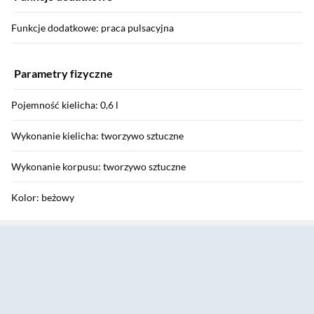
Funkcje dodatkowe: praca pulsacyjna
Parametry fizyczne
Pojemność kielicha: 0,6 l
Wykonanie kielicha: tworzywo sztuczne
Wykonanie korpusu: tworzywo sztuczne
Kolor: beżowy
Sekcja pominięta
Parametry zewnętrzne
Wymiary opakowania: 11 x 11 x 32 cm
Waga z opakowaniem: 0,80 kg