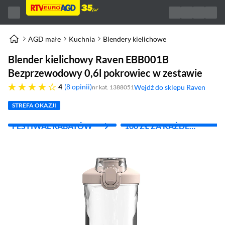
AGD małe
Kuchnia
Blendery kielichowe
Blender kielichowy Raven EBB001B
Bezprzewodowy 0,6l pokrowiec w zestawie
cztery gwiazdki
4
8 opinii
Wejdź do sklepu Raven
nr kat. 1388051
(otworzy się w nowym oknie)
STREFA OKAZJI
FESTIWAL RABATÓW
100 ZŁ ZA KAŻDE
WYDANE 1000 ZŁ