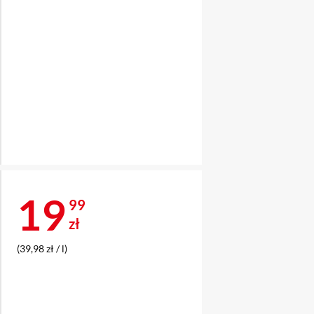
Cena 19,99 zł
19
99
zł
(39,98 zł / l)