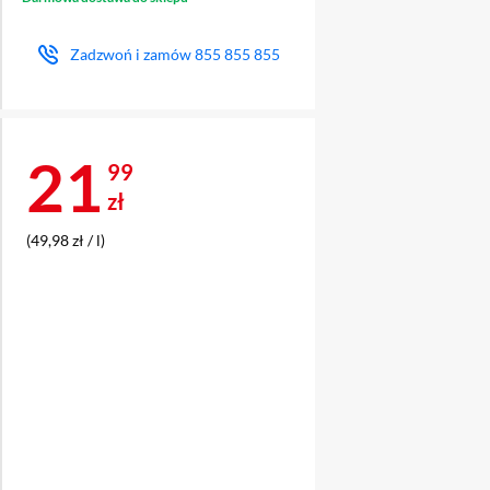
Zadzwoń i zamów
855 855 855
Cena 21,99 zł
21
99
zł
(49,98 zł / l)