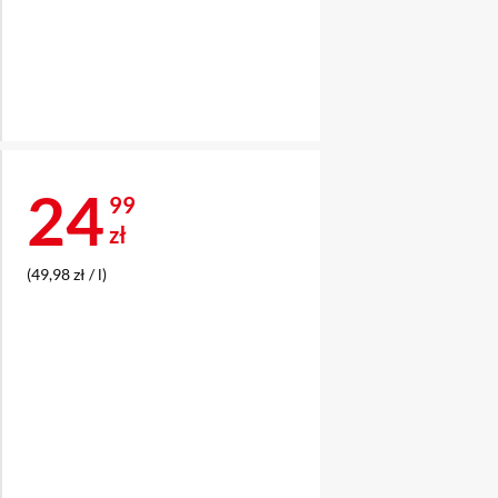
Cena 24,99 zł
24
99
zł
(49,98 zł / l)