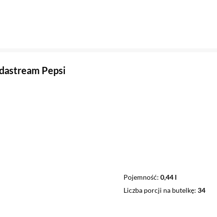
dastream Pepsi
Pojemność
0,44 l
Liczba porcji na butelkę
34