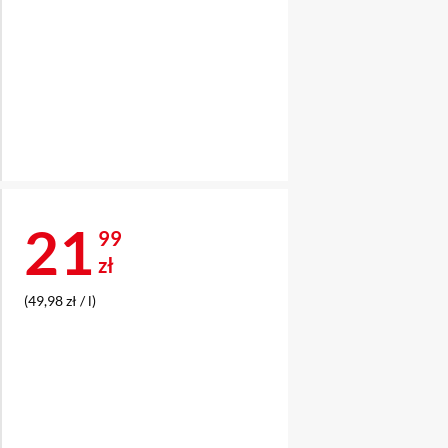
Cena 21,99 zł
21
99
zł
(49,98 zł / l)