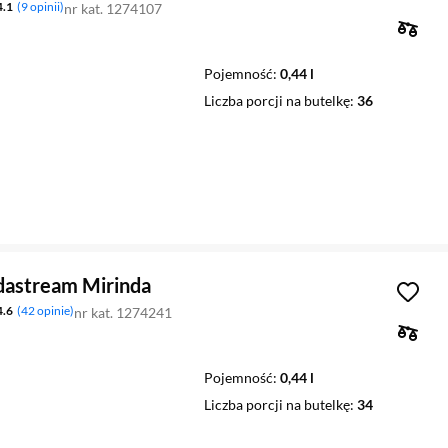
4.1
9 opinii
nr kat. 1274107
Pojemność
0,44 l
Liczba porcji na butelkę
36
dastream Mirinda
4.6
42 opinie
nr kat. 1274241
Pojemność
0,44 l
Liczba porcji na butelkę
34