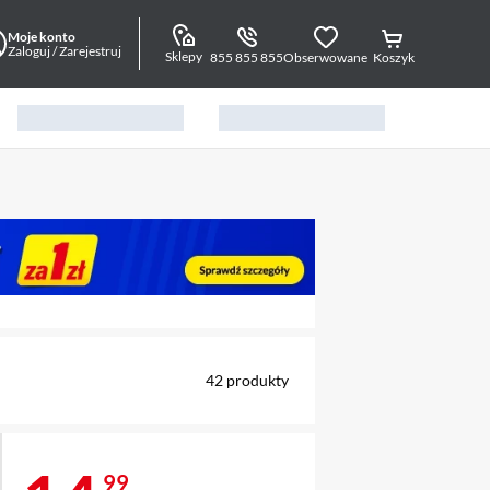
Moje konto
Zaloguj / Zarejestruj
Sklepy
855 855 855
Obserwowane
Koszyk
alny element 1 z 2
42
produkty
99