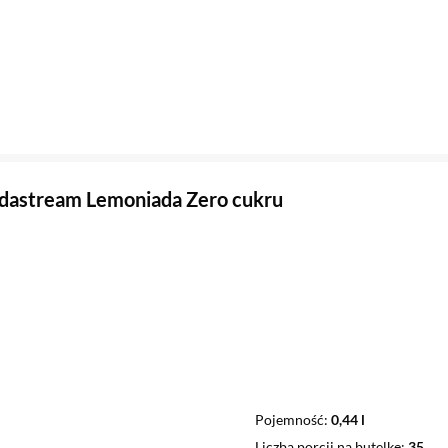
dastream Lemoniada Zero cukru
Pojemność
0,44 l
Liczba porcji na butelkę
35