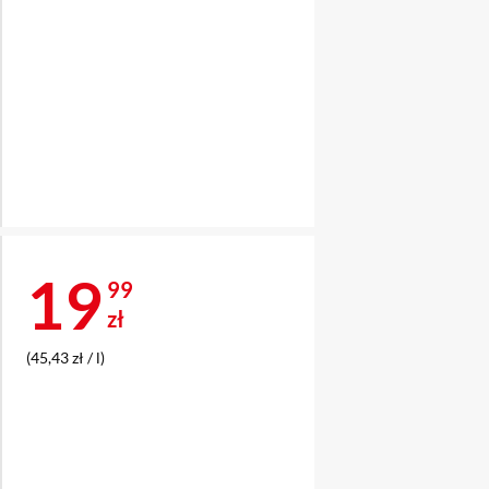
Cena 19,99 zł
19
99
zł
(45,43 zł / l)