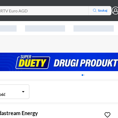
Szukaj
Karuzela z banerami, aktu
ość
dastream Energy