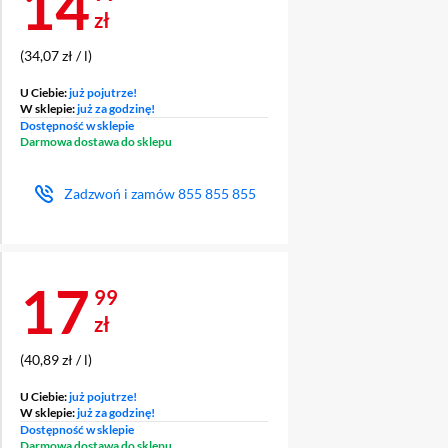
Cena 14,99 zł
14
zł
(34,07 zł / l)
U Ciebie:
już pojutrze!
W sklepie:
już za godzinę!
Dostępność w sklepie
Darmowa dostawa do sklepu
Zadzwoń i zamów
855 855 855
Cena 17,99 zł
17
99
zł
(40,89 zł / l)
U Ciebie:
już pojutrze!
W sklepie:
już za godzinę!
Dostępność w sklepie
Darmowa dostawa do sklepu