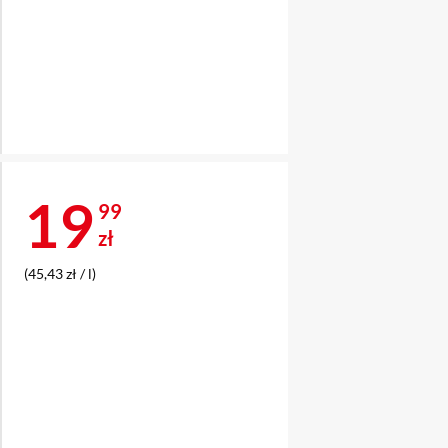
Cena 19,99 zł
19
99
zł
(45,43 zł / l)