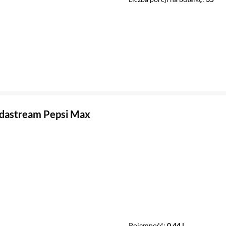
dastream Pepsi Max
Pojemność
0,44 l