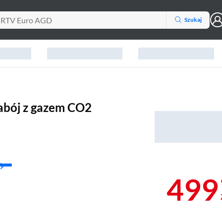
Szukaj
abój z gazem CO2
499