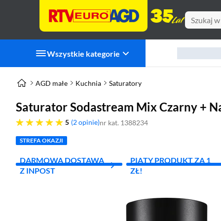
Wszystkie kategorie
AGD małe
Kuchnia
Saturatory
Saturator Sodastream Mix Czarny + N
pięć gwiazdek
5
2 opinie
nr kat. 1388234
STREFA OKAZJI
DARMOWA DOSTAWA
PIĄTY PRODUKT ZA 1
Z INPOST
ZŁ!