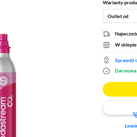
Warianty prod
Outlet od
Najwcześn
W sklepie
Sprawdź d
Darmowa 
Leasi