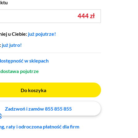
uktu
444 zł
iej u Ciebie:
już pojutrze!
:
już jutro!
ostępność w sklepach
dostawa
pojutrze
Do koszyka
Zadzwoń i zamów 855 855 855
ng, raty i odroczona płatność dla firm