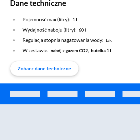
Dane techniczne
Pojemność max (litry):
1 l
Wydajność naboju (litry):
60 l
Regulacja stopnia nagazowania wody:
tak
W zestawie:
nabój z gazem CO2,
butelka 1 l
Zobacz dane techniczne
Zostałeś przeniesiony do sekcji akcesoriów