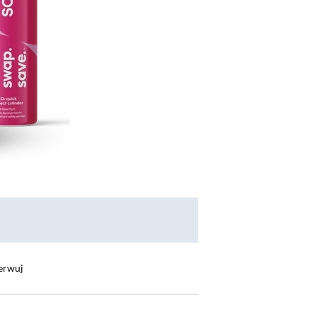
erwuj