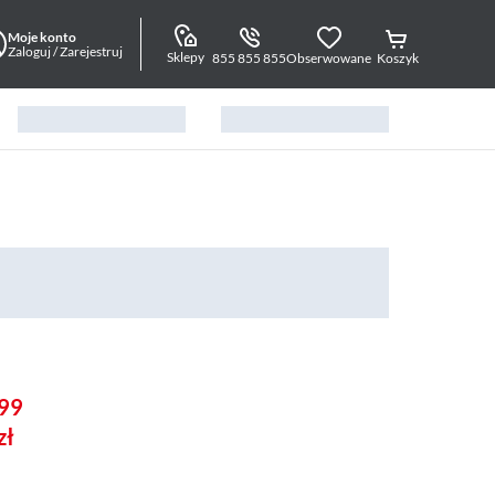
Moje konto
Zaloguj / Zarejestruj
Sklepy
855 855 855
Obserwowane
Koszyk
99
zł