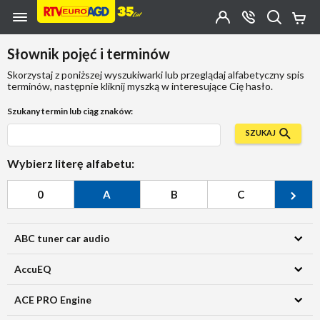
Przejdź do zawartości strony
Przejdź do wyszukiwarki
Przejdź do kategorii
Przejdź do stopki
Moje
OTWÓRZ
MENU
Konto
Koszy
KONTAKT
(0)
Jakiego
Słownik pojęć i terminów
produktu
szukasz?
Skorzystaj z poniższej wyszukiwarki lub przeglądaj alfabetyczny spis
terminów, następnie kliknij myszką w interesujące Cię hasło.
Szukany termin lub ciąg znaków:
SZUKAJ
Wybierz literę alfabetu:
0
A
B
C
Ć
ABC tuner car audio
AccuEQ
ACE PRO Engine