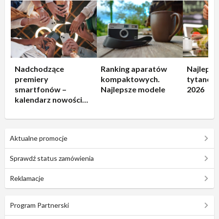
Nadchodzące
Ranking aparatów
Najlepsz
premiery
kompaktowych.
tytanowe
smartfonów –
Najlepsze modele
2026
kalendarz nowości
2026
Aktualne promocje
Sprawdź status zamówienia
Reklamacje
Program Partnerski