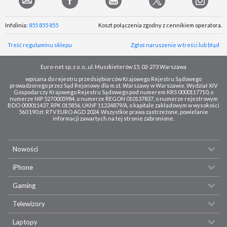
Infolinia:
855 855 855
Koszt połączenia zgodny z cennikiem operatora.
Treść regulaminu sklepu
Zgłoś naruszenie w treści lub błąd
Euro-net sp. z o. o., ul. Muszkieterów 15, 02-273 Warszawa
wpisana do rejestru przedsiębiorców Krajowego Rejestru Sądowego
prowadzonego przez Sąd Rejonowy dla m.st. Warszawy w Warszawie, Wydział XIV
Gospodarczy Krajowego Rejestru Sądowego pod numerem KRS 0000117710, o
numerze NIP 5270005984, o numerze REGON 010137837, o numerze rejestrowym
BDO 000011437, RPK 015856, UKNF 11224879/A, o kapitale zakładowym w wysokości
560 190 zł. RTV EURO AGD 2024. Wszystkie prawa zastrzeżone, powielanie
informacji zawartych na tej stronie zabronione.
Nowości
iPhone
Gaming
Telewizory
Laptopy