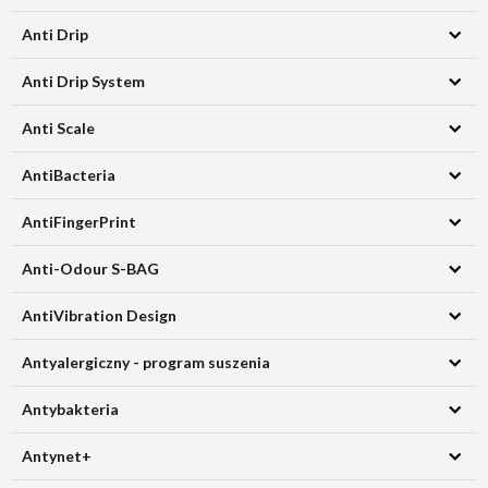
Anti Drip
Anti Drip System
Anti Scale
AntiBacteria
AntiFingerPrint
Anti-Odour S-BAG
AntiVibration Design
Antyalergiczny - program suszenia
Antybakteria
Antynet+