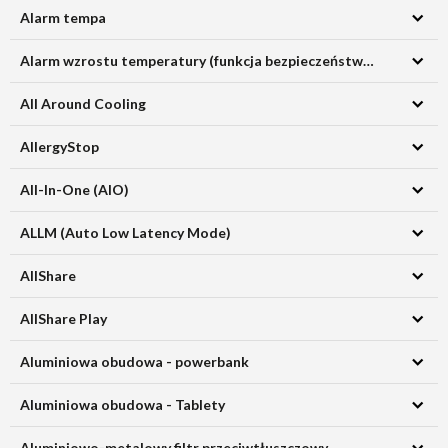
Alarm tempa
Alarm wzrostu temperatury (funkcja bezpieczeństwa użytkowania lodówki)
All Around Cooling
AllergyStop
All-In-One (AIO)
ALLM (Auto Low Latency Mode)
AllShare
AllShare Play
Aluminiowa obudowa - powerbank
Aluminiowa obudowa - Tablety
Aluminiowo-metalowy filtr przeciwtłuszczowy