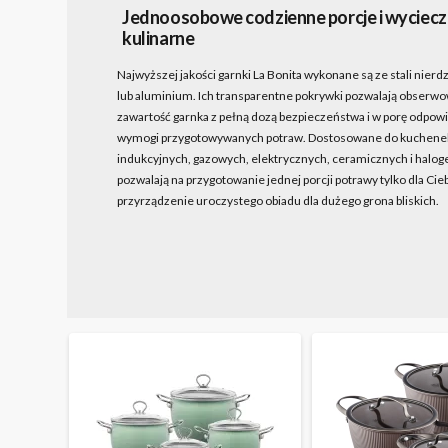
Jednoosobowe codzienne porcje i wyciecz
kulinarne
Najwyższej jakości garnki La Bonita wykonane są ze stali nier
lub aluminium. Ich transparentne pokrywki pozwalają obserw
zawartość garnka z pełną dozą bezpieczeństwa i w porę odpow
wymogi przygotowywanych potraw. Dostosowane do kuchene
indukcyjnych, gazowych, elektrycznych, ceramicznych i halo
pozwalają na przygotowanie jednej porcji potrawy tylko dla Cieb
przyrządzenie uroczystego obiadu dla dużego grona bliskich.