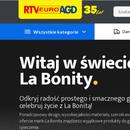
Przejdź do zawartości strony
Przejdź do wyszukiwarki
Przejdź do kategorii
Przejdź do stopki
Wszystkie kategorie
Dar
Witaj w świeci
.
La Bonity
Odkryj radość prostego i smacznego 
celebruj życie z La Bonitą!
Ponadczasowy design, wysokiej jakości materiały, szeroki a
ofercie marki La Bonita znajdziesz wyjątkowe produkty do 
i pieczenia.