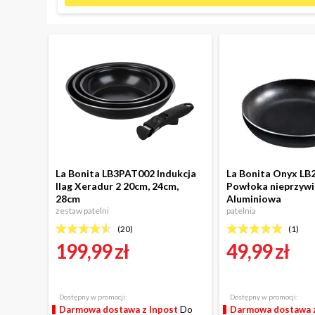
La Bonita LB3PAT002 Indukcja
La Bonita Onyx LB
Ilag Xeradur 2 20cm, 24cm,
Powłoka nieprzywi
28cm
Aluminiowa
zestaw patelni
patelnia
(
20
)
(
1
)
199,99 zł
49,99 zł
Dostępny w promocji:
Dostępny w promocji:
Darmowa dostawa z Inpost
Do
Darmowa dostawa z