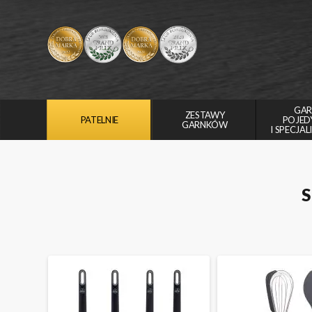
GAR
ZESTAWY
PATELNIE
POJED
GARNKÓW
I SPECJA