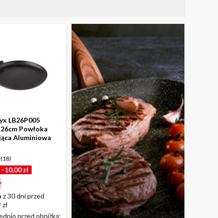
nyx LB26P005
 26cm Powłoka
jąca Aluminiowa
(
18
)
-10,00 zł
ł
 z 30 dni przed
 zł
dnio przed obniżką: