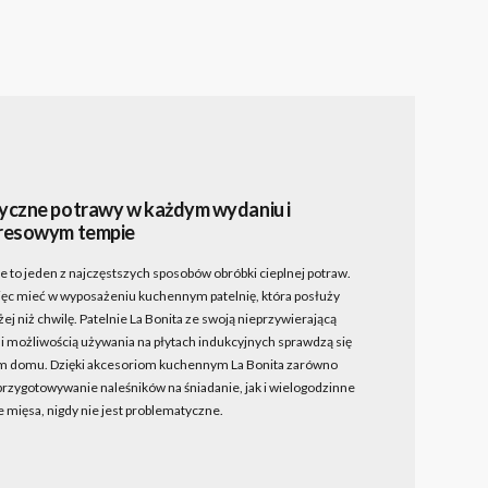
yczne potrawy w każdym wydaniu i
resowym tempie
 to jeden z najczęstszych sposobów obróbki cieplnej potraw.
ęc mieć w wyposażeniu kuchennym patelnię, która posłuży
ej niż chwilę. Patelnie La Bonita ze swoją nieprzywierającą
i możliwością używania na płytach indukcyjnych sprawdzą się
m domu. Dzięki akcesoriom kuchennym La Bonita zarówno
przygotowywanie naleśników na śniadanie, jak i wielogodzinne
 mięsa, nigdy nie jest problematyczne.