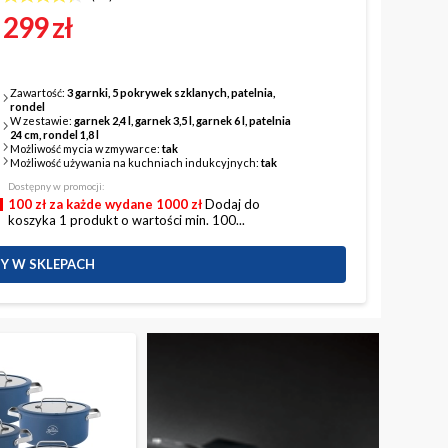
299 zł
Zawartość:
3 garnki, 5 pokrywek szklanych, patelnia,
rondel
W zestawie:
garnek 2,4 l, garnek 3,5 l, garnek 6 l, patelnia
24 cm, rondel 1,8 l
Możliwość mycia w zmywarce:
tak
Możliwość używania na kuchniach indukcyjnych:
tak
Dostępny w promocji:
100 zł za każde wydane 1000 zł
Dodaj do
koszyka 1 produkt o wartości min. 100...
Y W SKLEPACH