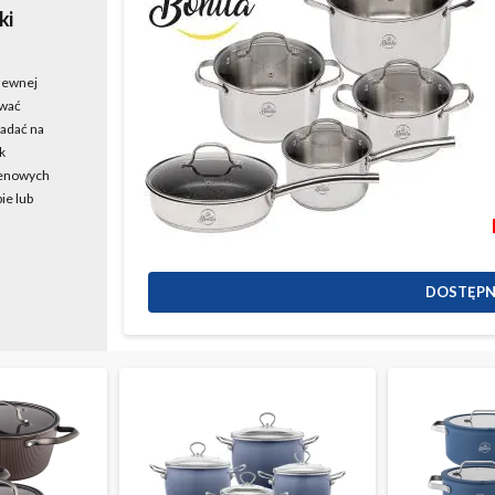
ki
dzewnej
ować
iadać na
k
genowych
ie lub
DOSTĘPN