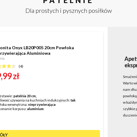
PATELNIE
Dla prostych i pysznych posiłków
Bonita Onyx LB20P005 20cm Powłoka
przywierająca Aluminiowa
Apet
nia
eksp
(
4
)
,99 zł
Smażenie
Warto wi
nam dłuż
powłoką 
estawie:
patelnia 20 cm,
liwość używania na kuchniach indukcyjnych:
tak
w każdy
łoka wewnętrzna:
nieprzywierająca
szybkie 
onanie korpusu:
aluminium
duszenie
ÓŁY