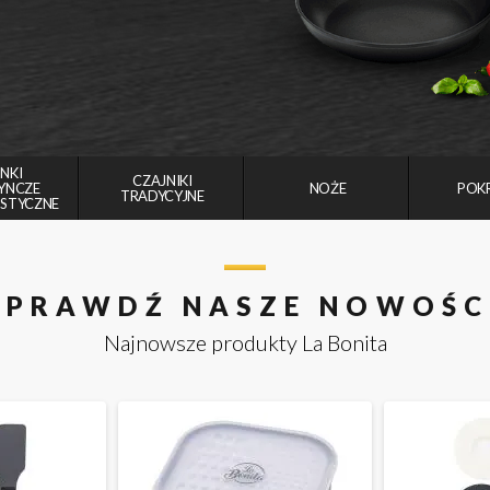
NKI
CZAJNIKI
YNCZE
NOŻE
POK
TRADYCYJNE
LISTYCZNE
SPRAWDŹ NASZE NOWOŚC
Najnowsze produkty La Bonita