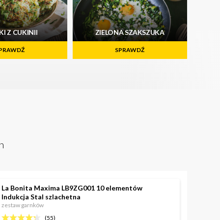
I Z CUKINII
ZIELONA SZAKSZUKA
PRAWDŹ
SPRAWDŹ
h
La Bonita Maxima LB9ZG001 10 elementów
Indukcja Stal szlachetna
zestaw garnków
(
55
)