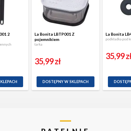
001 2
La Bonita LBTP001 Z
La Bonita LB
pojemnikiem
podkładka pod 
hennych
tarka
35,99 z
35,99 zł
SKLEPACH
DOSTĘPNY W SKLEPACH
DOSTĘPN