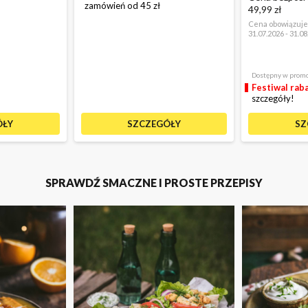
zamówień od 45 zł
49,99 zł
Cena obowiązuje
31.07.2026 - 31.0
Dostępny w promo
Festiwal rab
szczegóły!
ÓŁY
SZCZEGÓŁY
SZ
SPRAWDŹ SMACZNE I PROSTE PRZEPISY