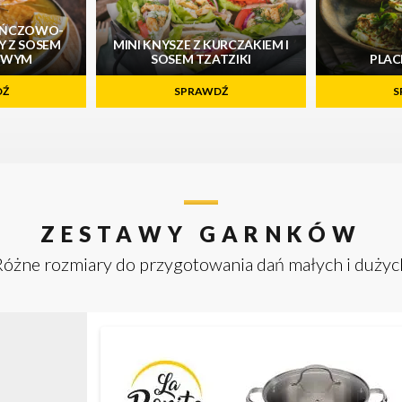
AŃCZOWO-
 Z SOSEM
MINI KNYSZE Z KURCZAKIEM I
OWYM
SOSEM TZATZIKI
PLACK
DŹ
SPRAWDŹ
S
ZESTAWY GARNKÓW
Różne rozmiary do przygotowania dań małych i dużyc