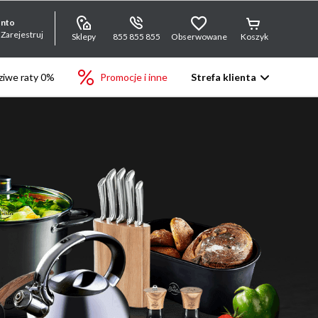
onto
 Zarejestruj
Sklepy
855 855 855
Obserwowane
Koszyk
iwe raty 0%
Promocje i inne
Strefa klienta