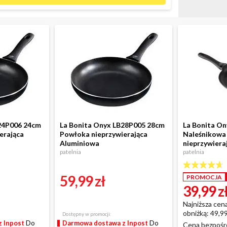
24P006 24cm
La Bonita Onyx LB28P005 28cm
La Bonita O
erająca
Powłoka nieprzywierająca
Naleśnikowa
Aluminiowa
nieprzywiera
patelnia
patelnia
59,99 zł
PROMOCJA
39,99 z
Najniższa cena
obniżką: 49,99
Dostępny w promocji:
 Inpost
Do
Darmowa dostawa z Inpost
Do
Cena bezpośre