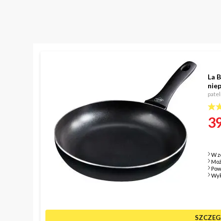
La 
nie
patel
39
W z
Moż
Pow
Wyk
SZCZEG