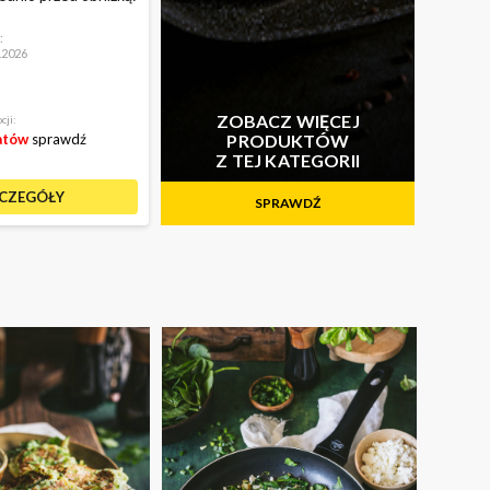
:
8.2026
ZOBACZ WIĘCEJ
cji:
atów
sprawdź
PRODUKTÓW
Z TEJ KATEGORII
CZEGÓŁY
SPRAWDŹ