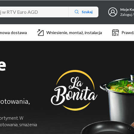
Moje K
Szukaj
Zaloguj /
mowa dostawa
Wniesienie, montaż, instalacja
Prawdz
e
gotowania,
sortyment. W
gotowania, smażenia