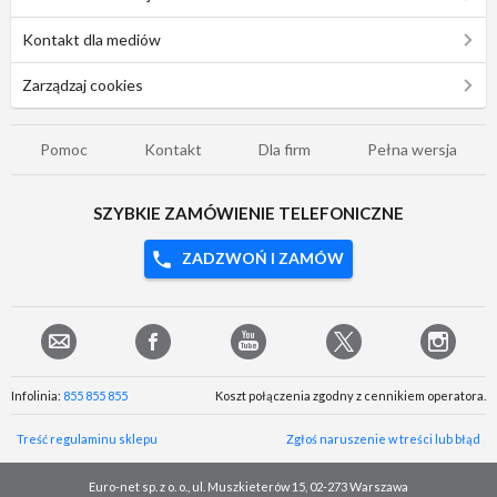
Kontakt dla mediów
Zarządzaj cookies
Pomoc
Kontakt
Dla firm
Pełna wersja
SZYBKIE ZAMÓWIENIE TELEFONICZNE
ZADZWOŃ I ZAMÓW
Infolinia:
855 855 855
Koszt połączenia zgodny z cennikiem operatora.
Treść regulaminu sklepu
Zgłoś naruszenie w treści lub błąd
Euro-net sp. z o. o., ul. Muszkieterów 15, 02-273 Warszawa