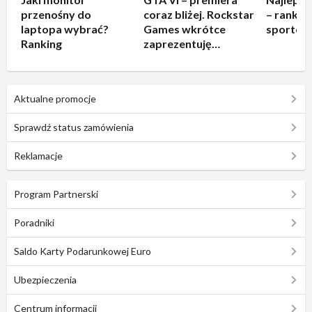
przenośny do
coraz bliżej. Rockstar
– rankin
laptopa wybrać?
Games wkrótce
sportow
Ranking
zaprezentuję
rozgrywkę!
Aktualne promocje
Sprawdź status zamówienia
Reklamacje
Program Partnerski
Poradniki
Saldo Karty Podarunkowej Euro
Ubezpieczenia
Centrum informacji