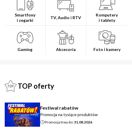
Smartfony
Komputery
TV, Audio i RTV
i zegarki
i tablety
Gaming
Akcesoria
Foto i kamery
TOP oferty
Festiwal rabatów
Promocja na tysiące produktów
Promocja trwa do:
31.08.2026