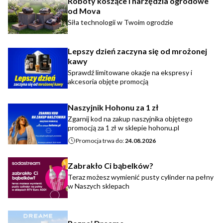
Roboty koszące i narzędzia ogrodowe
od Mova
Siła technologii w Twoim ogrodzie
Lepszy dzień zaczyna się od mrożonej
kawy
Sprawdź limitowane okazje na ekspresy i
akcesoria objęte promocją
Naszyjnik Hohonu za 1 zł
Zgarnij kod na zakup naszyjnika objętego
promocją za 1 zł w sklepie hohonu.pl
Promocja trwa do:
24.08.2026
Zabrakło Ci bąbelków?
Teraz możesz wymienić pusty cylinder na pełny
w Naszych sklepach