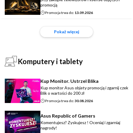
promocją
Promocja trwa do:
13.09.2026
Pokaż więcej
Komputery i tablety
Kup Monitor. Ustrzel Blika
Kup monitor Asus objety promocją i zgarnij czek
Blik o wartości do 200 zł
Promocja trwa do:
30.08.2026
Asus Republic of Gamers
Komentujesz? Zyskujesz ! Oceniaj i zgarniaj
nagrody!