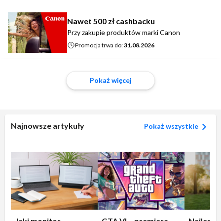
Nawet 500 zł cashbacku
Przy zakupie produktów marki Canon
Promocja trwa do:
31.08.2026
Pokaż więcej
Najnowsze artykuły
Pokaż wszystkie
Jaki monitor
GTA VI – premiera
Najleps