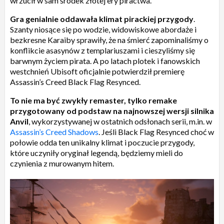
wrzucił w sam środek złotej ery piractwa.
Gra genialnie oddawała klimat pirackiej przygody
.
Szanty niosące się po wodzie, widowiskowe abordaże i
bezkresne Karaiby sprawiły, że na śmierć zapominaliśmy o
konflikcie asasynów z templariuszami i cieszyliśmy się
barwnym życiem pirata. A po latach plotek i fanowskich
westchnień Ubisoft oficjalnie potwierdził premierę
Assassin’s Creed Black Flag Resynced.
To nie ma być zwykły remaster, tylko remake
przygotowany od podstaw na najnowszej wersji silnika
Anvil
, wykorzystywanej w ostatnich odsłonach serii, m.in. w
Assassin’s Creed Shadows
. Jeśli Black Flag Resynced choć w
połowie odda ten unikalny klimat i poczucie przygody,
które uczyniły oryginał legendą, będziemy mieli do
czynienia z murowanym hitem.