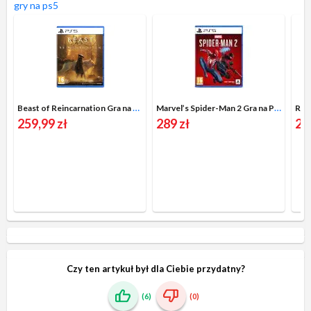
gry na ps5
Beast of Reincarnation Gra na PS5
Marvel’s Spider-Man 2 Gra na PS5
259,99 zł
289 zł
24
Czy ten artykuł był dla Ciebie przydatny?
(6)
(0)