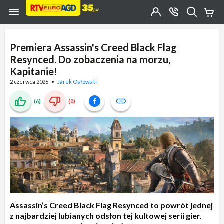
Przejdź do zawartości strony
Przejdź do wyszukiwarki
Przejdź do kategorii
Przejdź do stopki
Moje
OTWÓRZ
MENU
Konto
Koszy
KONTAKT
(0)
Jakiego
produktu
Premiera Assassin's Creed Black Flag
szukasz?
Resynced. Do zobaczenia na morzu,
Kapitanie!
2 czerwca 2026
Jarek Osłowski
(6)
(0)
Assassin’s Creed Black Flag Resynced to powrót jednej
z najbardziej lubianych odsłon tej kultowej serii gier.