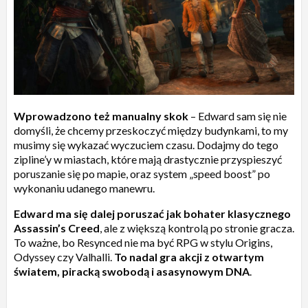
Wprowadzono też manualny skok
– Edward sam się nie
domyśli, że chcemy przeskoczyć między budynkami, to my
musimy się wykazać wyczuciem czasu. Dodajmy do tego
zipline’y w miastach, które mają drastycznie przyspieszyć
poruszanie się po mapie, oraz system „speed boost” po
wykonaniu udanego manewru.
Edward ma się dalej poruszać jak bohater klasycznego
Assassin’s Creed
, ale z większą kontrolą po stronie gracza.
To ważne, bo Resynced nie ma być RPG w stylu Origins,
Odyssey czy Valhalli.
To nadal gra akcji z otwartym
światem, piracką swobodą i asasynowym DNA
.