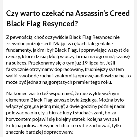
Czy warto czekać na Assassin’s Creed
Black Flag Resynced?
Z pewnością, choć oczywiście Black Flag Resynced nie
zrewolucjonizuje serii. Mając w rękach tak genialne
fundamenty, jakimi był Black Flag, i poprawiając wszystkie
rzeczy, które dzisiaj kłują w oczy, firma ma ogromną szansę
na sukces. Przekonamy się o tym już 19 lipca br. Jeśli
faktycznie otrzymamy dopracowany, trudniejszy system
walki, swobodę ruchu i znakomitą oprawę audiowizualną, to
może być jedna z najgorętszych premier tego roku.
Na koniec warto też wspomnieć, że niezwykle ważnym
elementem Black Flag zawsze była żegluga. Można było
włączyć grę „na jedną misję”, a dwie godziny później nadal
polować na okręty, zbierać łupy i słuchać szant, bo za
horyzontem pojawił się kolejny statek, kolejna wyspa i
kolejna pokusa. Resynced chce ten vibe zachować, tylko
znacznie bardziej dopracowany.