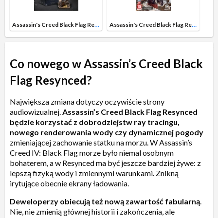
Assassin's Creed Black Flag Resynced Edycja Kolekcjonerska Gra na PS5
Assassin's Creed Black Flag Resynced Launch Edition Gra na PS5
Co nowego w Assassin’s Creed Black
Flag Resynced?
Największa zmiana dotyczy oczywiście strony
audiowizualnej.
Assassin’s Creed Black Flag Resynced
będzie korzystać z dobrodziejstw ray tracingu,
nowego renderowania wody czy dynamicznej pogody
zmieniającej zachowanie statku na morzu. W Assassin’s
Creed IV: Black Flag morze było niemal osobnym
bohaterem, a w Resynced ma być jeszcze bardziej żywe: z
lepszą fizyką wody i zmiennymi warunkami. Znikną
irytujące obecnie ekrany ładowania.
Deweloperzy obiecują też nową zawartość fabularną
.
Nie, nie zmienią głównej historii i zakończenia, ale