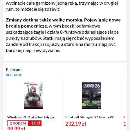
wycinacie całe garnizony jedną ręką, trzymając w drugiej
rum, to możecie się zdziwić.
Zmiany dotkną także walkę morską. Pojawią się nowe
bronie pomocnicze
, w tym beczki odłamkowe
uszkadzające żagle i działa 8-funtowe odsłaniające słabe
punkty kadłubów. Statki mają się różnić wyposażeniem
zależnie od frakcji i sojuszy, a starcia na morzu mają być
bardziej nieprzewidywalne.
Polecane
gry na pc
Wiedźmin 3: Dziki Gon Edycja Gry Roku + Jubileuszowy Steelbook Gra na PC
Football Manager 26 Gra na PC
Pro
-10 zł
232,19 zł
16
Z KODEM
99,99 zł