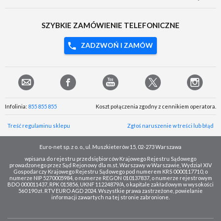
SZYBKIE ZAMÓWIENIE TELEFONICZNE
ZADZWOŃ I ZAMÓW
Infolinia:
855 855 855
Koszt połączenia zgodny z cennikiem operatora.
Treść regulaminu sklepu
Zgłoś naruszenie w treści lub błąd
Euro-net sp. z o. o., ul. Muszkieterów 15, 02-273 Warszawa
wpisana do rejestru przedsiębiorców Krajowego Rejestru Sądowego
prowadzonego przez Sąd Rejonowy dla m.st. Warszawy w Warszawie, Wydział XIV
Gospodarczy Krajowego Rejestru Sądowego pod numerem KRS 0000117710, o
numerze NIP 5270005984, o numerze REGON 010137837, o numerze rejestrowym
BDO 000011437, RPK 015856, UKNF 11224879/A, o kapitale zakładowym w wysokości
560 190 zł. RTV EURO AGD 2024. Wszystkie prawa zastrzeżone, powielanie
informacji zawartych na tej stronie zabronione.