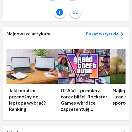
Najnowsze artykuły
Pokaż wszystkie
Jaki monitor
GTA VI – premiera
Najleps
przenośny do
coraz bliżej. Rockstar
– rankin
laptopa wybrać?
Games wkrótce
sportow
Ranking
zaprezentuję
rozgrywkę!