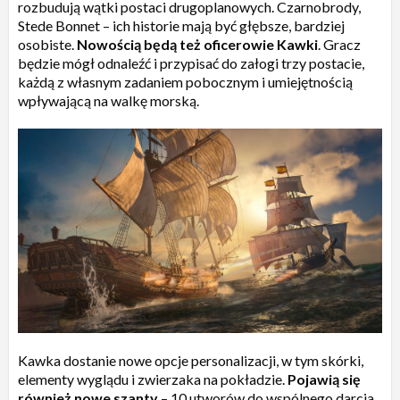
rozbudują wątki postaci drugoplanowych. Czarnobrody,
Stede Bonnet – ich historie mają być głębsze, bardziej
osobiste.
Nowością będą też oficerowie Kawki
. Gracz
będzie mógł odnaleźć i przypisać do załogi trzy postacie,
każdą z własnym zadaniem pobocznym i umiejętnością
wpływającą na walkę morską.
Kawka dostanie nowe opcje personalizacji, w tym skórki,
elementy wyglądu i zwierzaka na pokładzie.
Pojawią się
również nowe szanty
– 10 utworów do wspólnego darcia