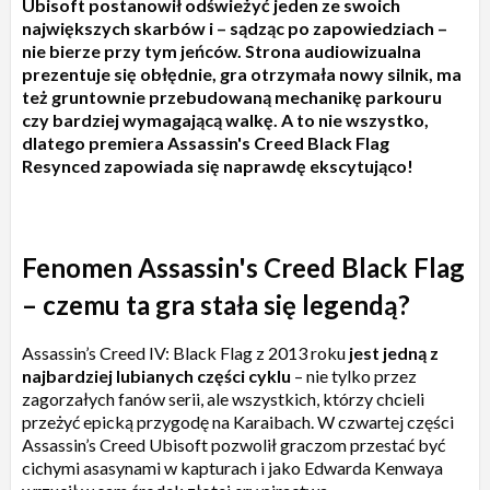
Ubisoft postanowił odświeżyć jeden ze swoich
największych skarbów i – sądząc po zapowiedziach –
nie bierze przy tym jeńców. Strona audiowizualna
prezentuje się obłędnie, gra otrzymała nowy silnik, ma
też gruntownie przebudowaną mechanikę parkouru
czy bardziej wymagającą walkę. A to nie wszystko,
dlatego premiera Assassin's Creed Black Flag
Resynced zapowiada się naprawdę ekscytująco!
Fenomen Assassin's Creed Black Flag
– czemu ta gra stała się legendą?
Assassin’s Creed IV: Black Flag z 2013 roku
jest jedną z
najbardziej lubianych części cyklu
– nie tylko przez
zagorzałych fanów serii, ale wszystkich, którzy chcieli
przeżyć epicką przygodę na Karaibach. W czwartej części
Assassin’s Creed Ubisoft pozwolił graczom przestać być
cichymi asasynami w kapturach i jako Edwarda Kenwaya