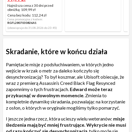
Najniższa cena z 30 dni przed
obniżką:
109,99 zł
Cena bez kodu:
112,24 zł
Cena promocyjna z kodem:
RGFL2807030826A1
(obowiązuje do 31.08.2026 do 23:45)
Skradanie, które w końcu działa
Pamiętacie misje z podsłuchiwaniem, w których jedno
wejście w krzak o metr za daleko kończyło się
desynchronizacją? To był koszmar, ale Ubisoft obiecuje, że
wraz z premierą Assassin’s Creed Black Flag Resynced
zapomnimy o tych frustracjach.
Edward może teraz
przykucnąć w dowolnym momencie
. Zmienia to
kompletnie dynamikę skradania, pozwalając na korzystanie
z osłon, o których w oryginale mogliśmy tylko pomarzyć.
I jeszcze jedna rzecz, która ucieszy wielu weteranów:
misje
śledzenia mają być mniej frustrujące. Wykrycie nie musi
od razu kończyć się desynchronizacją
, tylko może się