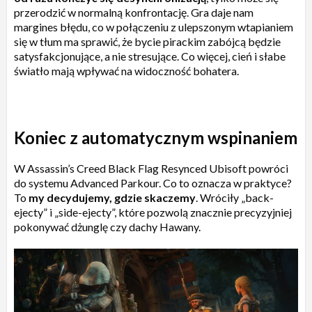
przerodzić w normalną konfrontację. Gra daje nam
margines błędu, co w połączeniu z ulepszonym wtapianiem
się w tłum ma sprawić, że bycie pirackim zabójcą będzie
satysfakcjonujące, a nie stresujące. Co więcej, cień i słabe
światło mają wpływać na widoczność bohatera.
Koniec z automatycznym wspinaniem
W Assassin’s Creed Black Flag Resynced Ubisoft powróci
do systemu Advanced Parkour. Co to oznacza w praktyce?
To
my decydujemy, gdzie skaczemy
. Wróciły „back-
ejecty” i „side-ejecty”, które pozwolą znacznie precyzyjniej
pokonywać dżunglę czy dachy Hawany.